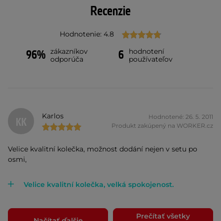
Recenzie
Hodnotenie: 4.8
zákazníkov
hodnotení
96%
6
odporúča
používateľov
Karlos
Hodnotené: 26. 5. 2011
KK
Produkt zakúpený na WORKER.cz
Velice kvalitní kolečka, možnost dodání nejen v setu po
osmi,
Velice kvalitní kolečka, velká spokojenost.
Prečítať všetky
Načítať ďalšie