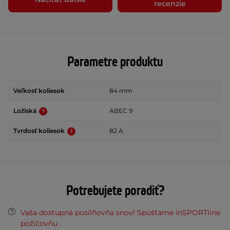
recenzie
Parametre produktu
Veľkosť koliesok
84 mm
Ložiská
ABEC 9
Tvrdosť koliesok
82 A
Potrebujete poradiť?
Vaša dostupná posilňovňa snov! Spúšťame inSPORTline
požičovňu