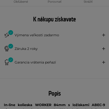
Obľúbené
Porovnať
Strážiť
K nákupu získavate
Výmena veľkosti zadarmo
Záruka 2 roky
Garancia vrátenia peňazí
Popis
In-line kolieska WORKER 84mm s ložiskami ABEC-9