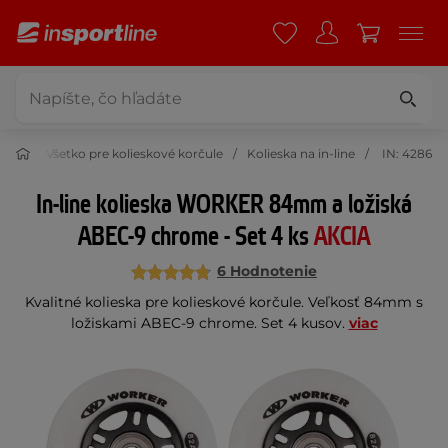
čule
Všetko pre kolieskové korčule
Kolieska na in-line
IN: 4286
In-line kolieska WORKER 84mm a ložiská
ABEC-9 chrome - Set 4 ks
AKCIA
6 Hodnotenie
Kvalitné kolieska pre kolieskové korčule. Veľkosť 84mm s
ložiskami ABEC-9 chrome. Set 4 kusov.
viac