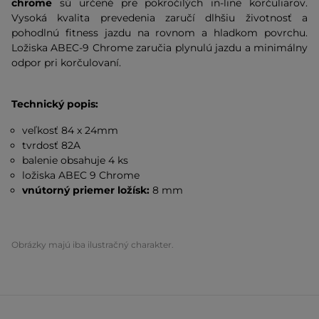
chrome
sú určené pre pokročilých in-line korčuliarov.
Vysoká kvalita prevedenia zaručí dlhšiu životnosť a
pohodlnú fitness jazdu na rovnom a hladkom povrchu.
Ložiska ABEC-9 Chrome zaručia plynulú jazdu a minimálny
odpor pri korčulovaní.
Technický popis:
veľkosť 84 x 24mm
tvrdosť 82A
balenie obsahuje 4 ks
ložiska ABEC 9 Chrome
vnútorný priemer ložísk:
8 mm
Obrázky majú iba ilustračný charakter.