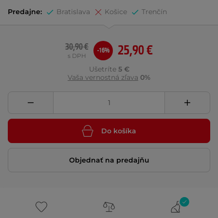
Predajne:
Bratislava
Košice
Trenčín
30,90 €
25,90 €
-16%
s DPH
Ušetríte
5 €
Vaša vernostná zľava
0%
Do košíka
Objednať na predajňu