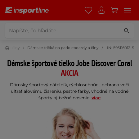
rdy a člny
Dámske tričká na paddleboardy a člny
IN: 595116012-S
Dámske športové tielko Jobe Discover Coral
AKCIA
Dámsky športový nátelník, rýchloschnúci, ochrana voči
ultrafialovému žiareniu, pestré farby, vhodné na vodné
športy aj bežné nosenie.
viac