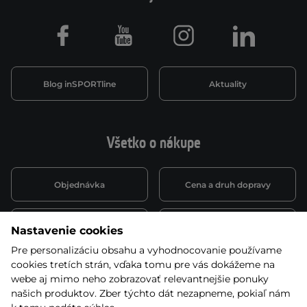
Facebook
Youtube
Instagram
LinkedIn
Blog inSPORTline
Aktuality
Všetko o nákupe
Objednávka
Cena a druh dopravy
Spôsob platby
Vernostný systém
Nastavenie cookies
Pre personalizáciu obsahu a vyhodnocovanie používame
cookies tretích strán, vďaka tomu pre vás dokážeme na
Montáž a servis
Reklamácie a záruka
webe aj mimo neho zobrazovať relevantnejšie ponuky
našich produktov. Zber týchto dát nezapneme, pokiaľ nám