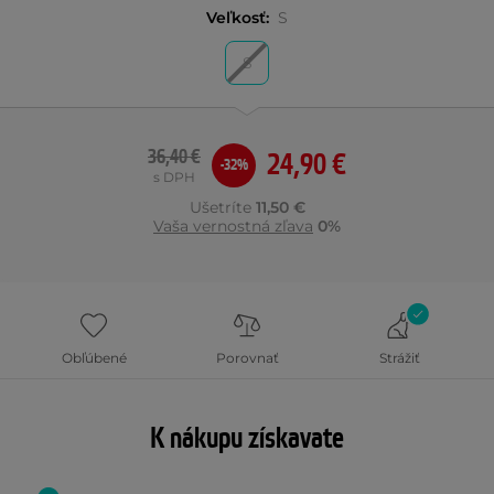
Veľkosť:
S
S
36,40 €
24,90 €
-32%
s DPH
Ušetríte
11,50 €
Vaša vernostná zľava
0%
Obľúbené
Porovnať
Strážiť
K nákupu získavate