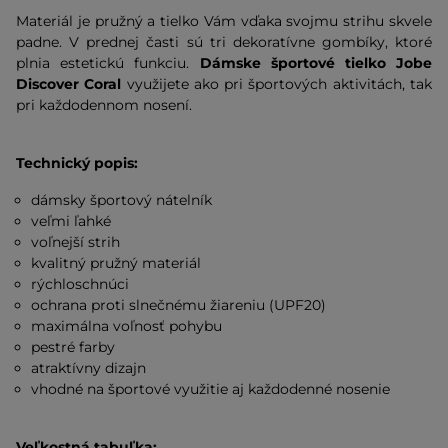
Materiál je pružný a tielko Vám vďaka svojmu strihu skvele
padne. V prednej časti sú tri dekoratívne gombíky, ktoré
plnia estetickú funkciu.
Dámske športové tielko Jobe
Discover Coral
využijete ako pri športových aktivitách, tak
pri každodennom nosení.
Technický popis:
dámsky športový nátelník
veľmi ľahké
voľnejší strih
kvalitný pružný materiál
rýchloschnúci
ochrana proti slnečnému žiareniu (UPF20)
maximálna voľnosť pohybu
pestré farby
atraktívny dizajn
vhodné na športové využitie aj každodenné nosenie
Veľkostná tabuľka: