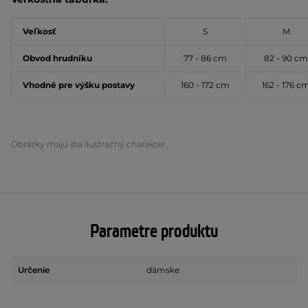
Veľkosť
S
M
Obvod hrudníku
77 - 86 cm
82 - 90 cm
Vhodné pre výšku postavy
160 - 172 cm
162 - 176 c
Obrázky majú iba ilustračný charakter.
Parametre produktu
Určenie
dámske