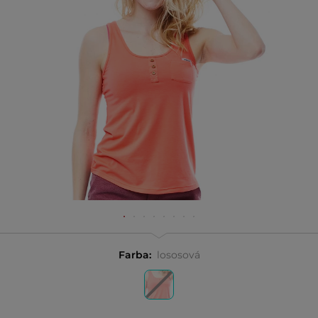
Farba:
lososová