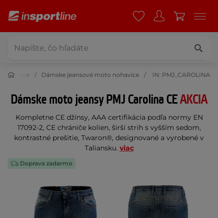
 nohavice
Dámske jeansové moto nohavice
IN: PMJ_CAROLINA
Dámske moto jeansy PMJ Carolina CE
AKCIA
Kompletne CE džínsy, AAA certifikácia podľa normy EN
17092-2, CE chrániče kolien, širší strih s vyšším sedom,
kontrastné prešitie, Twaron®, designované a vyrobené v
Taliansku.
viac
Doprava zadarmo