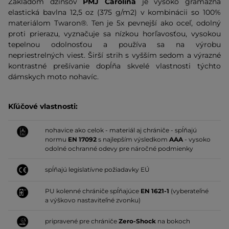
Základom džínsov
PMJ Carolina
je vysoko gramážna
elastická bavlna 12,5 oz (375 g/m2) v kombinácii so 100%
materiálom Twaron®. Ten je 5x pevnejší ako oceľ, odolný
proti prierazu, vyznačuje sa nízkou horľavosťou, vysokou
tepelnou odolnosťou a používa sa na výrobu
nepriestrelných viest. Širší strih s vyšším sedom a výrazné
kontrastné prešívanie dopĺňa skvelé vlastnosti týchto
dámskych moto nohavíc.
Kľúčové vlastnosti:
nohavice ako celok - materiál aj chrániče - spĺňajú
normu
EN 17092
s najlepším výsledkom
AAA
- vysoko
odolné ochranné odevy pre náročné podmienky
spĺňajú legislatívne požiadavky EÚ
PU kolenné chrániče spĺňajúce
EN 1621-1
(vyberateľné
a výškovo nastaviteľné zvonku)
pripravené pre chrániče
Zero-Shock
na bokoch