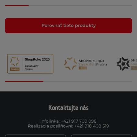
Porovnať tieto produkty
Kontaktujte nás
Infolinka
:
+421 917 700 098
Realizácia posilňovní
:
+421 918 408 519