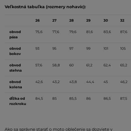
Veľkostná tabuľka (rozmery nohavíc):
26
27
28
29
30
32
obvod
75,6
77,6
79,6
81,6
83,6
87,6
pása
obvod
93
95
97
99
101
105
bokov
obvod
57,6
58,8
60
61,2
62,4
65,2
stehna
obvod
42,6
43,2
43,8
44,4
45
46,2
kolena
dĺžka od
84,5
85
85,5
86
86,5
87,5
rozkroku
Ako sa správne starať o moto oblečenie sa dozviete v