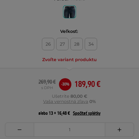
Veľkosť:
26
27
28
34
Zvoľte variant produktu
269,90 €
189,90 €
-30%
s DPH
Ušetríte
80,00 €
Vaša vernostná zľava
0%
alebo 13 × 16,48 €
Spočítať splátky