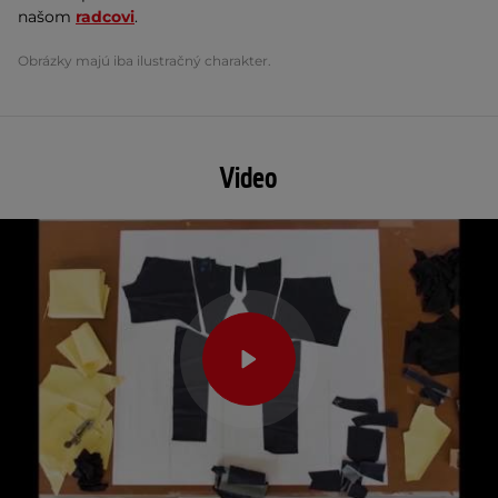
našom
radcovi
.
Obrázky majú iba ilustračný charakter.
Video