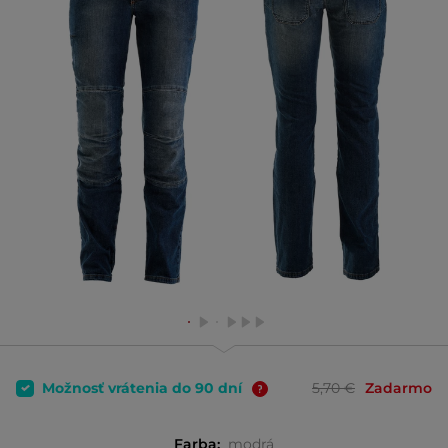
Možnosť vrátenia do 90 dní
5,70 €
Zadarmo
Farba:
modrá