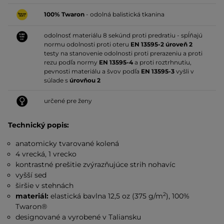
100% Twaron
- odolná balistická tkanina
odolnosť materiálu 8 sekúnd proti predratiu - spĺňajú
normu odolnosti proti oteru
EN 13595-2 úroveň 2
testy na stanovenie odolnosti proti prerazeniu a proti
rezu podľa normy
EN 13595-4
a proti roztrhnutiu,
pevnosti materiálu a švov podľa
EN 13595-3
vyšli v
súlade s
úrovňou 2
určené pre ženy
Technický popis:
anatomicky tvarované kolená
4 vrecká, 1 vrecko
kontrastné prešitie zvýrazňujúce strih nohavíc
vyšší sed
širšie v stehnách
2
materiál:
elastická bavlna 12,5 oz (375 g/m
), 100%
Twaron®
designované a vyrobené v Taliansku