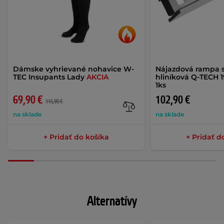
Dámske vyhrievané nohavice W-
Nájazdová rampa 
TEC Insupants Lady
AKCIA
hliníková Q-TECH 1
1ks
69,90 €
102,90 €
115,90 €
na sklade
na sklade
+ Pridať do košíka
+ Pridať d
Alternatívy