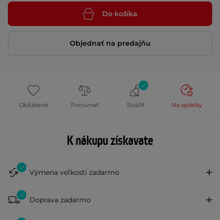
Do košíka
Objednať na predajňu
Obľúbené
Porovnať
Strážiť
Na splátky
K nákupu získavate
Výmena veľkosti zadarmo
Doprava zadarmo