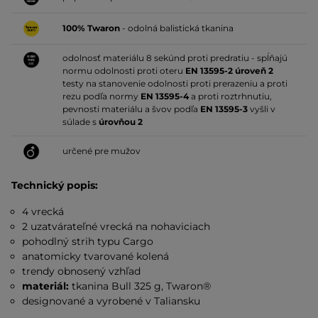
100% Twaron
- odolná balistická tkanina
odolnosť materiálu 8 sekúnd proti predratiu - spĺňajú
normu odolnosti proti oteru
EN 13595-2 úroveň 2
testy na stanovenie odolnosti proti prerazeniu a proti
rezu podľa normy
EN 13595-4
a proti roztrhnutiu,
pevnosti materiálu a švov podľa
EN 13595-3
vyšli v
súlade s
úrovňou 2
určené pre mužov
Technický popis:
4 vrecká
2 uzatvárateľné vrecká na nohaviciach
pohodlný strih typu Cargo
anatomicky tvarované kolená
trendy obnosený vzhľad
materiál:
tkanina Bull 325 g, Twaron®
designované a vyrobené v Taliansku