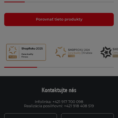
Porovnať tieto produkty
Kontaktujte nás
Infolinka
:
+421 917 700 098
Realizácia posilňovní
:
+421 918 408 519