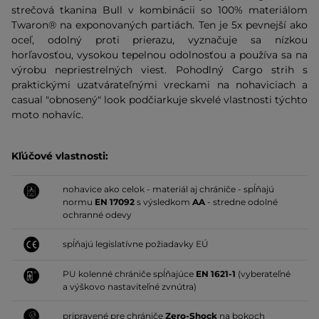
strečová tkanina Bull v kombinácii so 100% materiálom
Twaron® na exponovaných partiách. Ten je 5x pevnejší ako
oceľ, odolný proti prierazu, vyznačuje sa nízkou
horľavosťou, vysokou tepelnou odolnosťou a používa sa na
výrobu nepriestrelných viest. Pohodlný Cargo strih s
praktickými uzatvárateľnými vreckami na nohaviciach a
casual "obnosený" look podčiarkuje skvelé vlastnosti týchto
moto nohavíc.
Kľúčové vlastnosti:
nohavice ako celok - materiál aj chrániče - spĺňajú
normu
EN 17092
s výsledkom
AA
- stredne odolné
ochranné odevy
spĺňajú legislatívne požiadavky EÚ
PU kolenné chrániče spĺňajúce
EN 1621-1
(vyberateľné
a výškovo nastaviteľné zvnútra)
pripravené pre chrániče
Zero-Shock
na bokoch