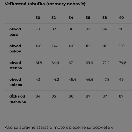
Veľkostná tabuľka (rozmery nohavíc):
30
32
34
36
38
40
obvod
78
82
86
90
94
98
pása
obvod
100
104
108
112
116
120
bokov
obvod
61,8
64,4
67
69,6
72,2
74,8
stehna
obvod
43
44,2
45,4
46,6
47,8
49
kolena
dĺžka od
84
85
86
87
87
87
rozkroku
Ako sa správne starať o moto oblečenie sa dozviete v