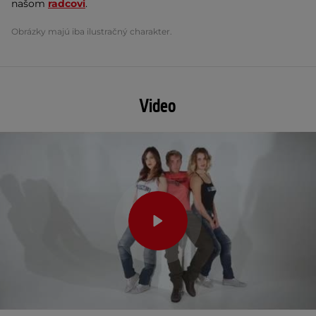
našom
radcovi
.
Obrázky majú iba ilustračný charakter.
Video