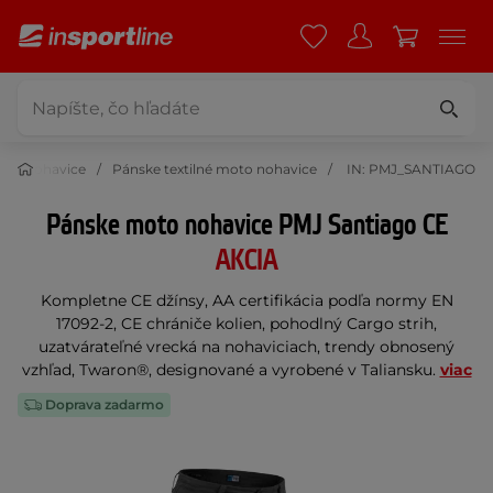
oto nohavice
Pánske textilné moto nohavice
IN: PMJ_SANTIAGO
Pánske moto nohavice PMJ Santiago CE
AKCIA
Kompletne CE džínsy, AA certifikácia podľa normy EN
17092-2, CE chrániče kolien, pohodlný Cargo strih,
uzatvárateľné vrecká na nohaviciach, trendy obnosený
vzhľad, Twaron®, designované a vyrobené v Taliansku.
viac
Doprava zadarmo