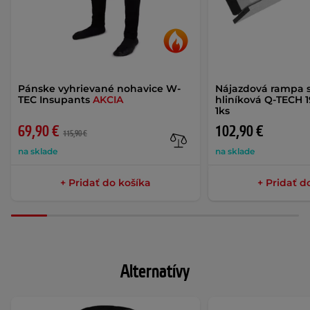
Pánske vyhrievané nohavice W-
Nájazdová rampa 
TEC Insupants
AKCIA
hliníková Q-TECH 1
1ks
69,90 €
102,90 €
115,90 €
na sklade
na sklade
+ Pridať do košíka
+ Pridať d
Alternatívy