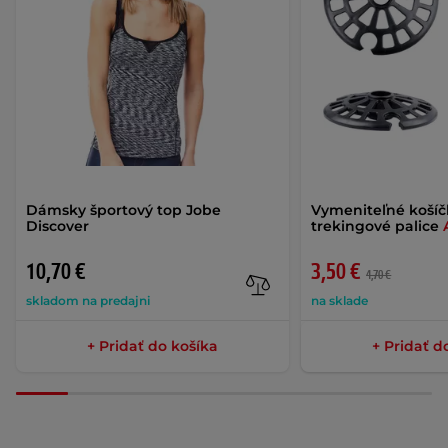
Dámsky športový top Jobe
Vymeniteľné košíč
Discover
trekingové palice
10,70 €
3,50 €
4,70 €
skladom na predajni
na sklade
+ Pridať do košíka
+ Pridať d