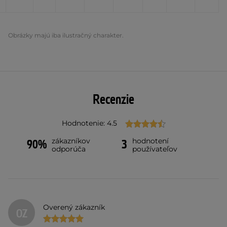
Obrázky majú iba ilustračný charakter.
Recenzie
Hodnotenie: 4.5
zákazníkov
hodnotení
90%
3
odporúča
používateľov
Overený zákazník
OZ