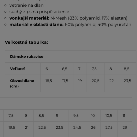
vetranie na dlani
suchý zips na prispôsobenie
vonkajší materiál:
N-Mesh (83% polyamid, 17% elastan)
materiál v oblasti dlane:
60% polyamid, 40% polyuretán
Veľkostná tabuľka:
Dámske rukavice
Veľkosť
6
6,5
7
7,5
8
8,5
Obvod dlane
16,5
17,5
19
20,5
22
23,5
(cm)
7,5
8
8,5
9
9,5
10
10,5
11
19,5
21
22,5
23,5
24,5
26
27,5
29