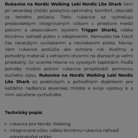
Rukavice na Nordic Walking Leki Nordic Lite Shark
Vám
pri severskej chôdzi poskytnú optimálny komfort, obzvlášť
za letného počasia. Tieto rukavice sa vyznačujú
predovšetkým integrovaným očkom v priestore medzi
palcom a ukazovákom (systém
Trigger Shark),
vďaka
ktorému nahradí pútko s odopínaním. Nemusíte tak tráviť
čas neustálym vyvliekaním a navliekaním pútka. Naviac
Vám rukavice poslúžia ako ochrana rúk. Kvalitný a
pohodlný materiál s vetracími otvormi na dlaniach je veľmi
priedušný, čo oceníte hlavne vo vysokých teplotách. Podľa
potreby možno potom rukavice prispôsobiť pomocou
suchého zipsu.
Rukavice na Nordic Walking Leki Nordic
Lite Shark
sú praktickým a pohodlným doplnkom pre
každého nadšenca severskej chôdze a svoje výpravy si s
nimi zaručene vychutnáte.
Technický popis:
rukavice pre Nordic Walking
integrované očko, vďaka ktorému rukavice nahradí
odopínateľné pútko