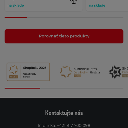
na sklade
na sklade
Porovnať tieto produkty
Kontaktujte nás
Infolinka
:
+421 917 700 098