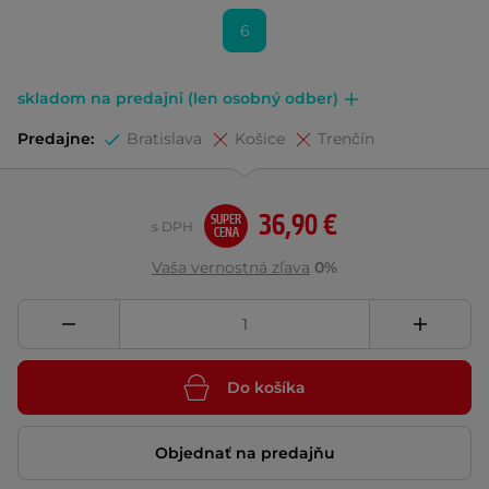
6
skladom na predajni (len osobný odber)
Predajne:
Bratislava
Košice
Trenčín
36,90 €
SUPER
s DPH
CENA
Vaša vernostná zľava
0%
Do košíka
Objednať na predajňu