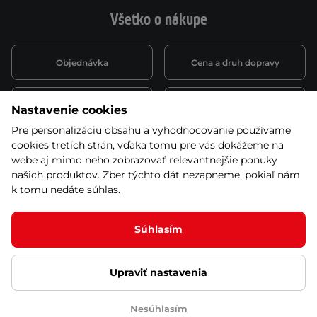
Všetko o nákupe
Objednávka
Cena a druh dopravy
Spôsob platby
Vernostný systém
Nastavenie cookies
Pre personalizáciu obsahu a vyhodnocovanie používame
cookies tretích strán, vďaka tomu pre vás dokážeme na
Montáž a servis
Reklamácie a záruka
webe aj mimo neho zobrazovať relevantnejšie ponuky
našich produktov. Zber týchto dát nezapneme, pokiaľ nám
k tomu nedáte súhlas.
Kariéra
Obchodné podmienky
Súhlasím
Upraviť nastavenia
© 2026 Stores inSPORTline SK, s.r.o. Všetky práva vyhradené
Ochrana osobných údajov
Nastavenie cookies
Nesúhlasím