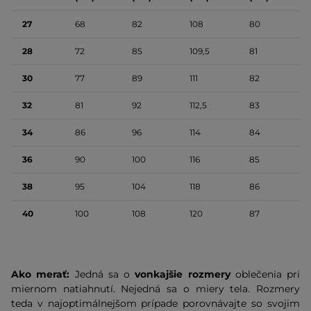
27
68
82
108
80
28
72
85
109,5
81
30
77
89
111
82
32
81
92
112,5
83
34
86
96
114
84
36
90
100
116
85
38
95
104
118
86
40
100
108
120
87
Ako merať:
Jedná sa o
vonkajšie rozmery
oblečenia pri
miernom natiahnutí. Nejedná sa o miery tela. Rozmery
teda v najoptimálnejšom prípade porovnávajte so svojim