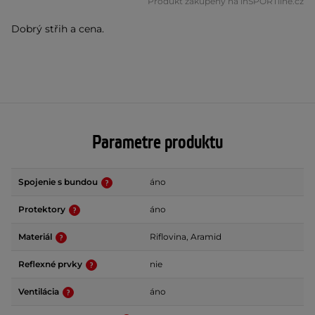
Produkt zakúpený na inSPORTline.cz
Dobrý střih a cena.
Parametre produktu
Spojenie s bundou
áno
Protektory
áno
Materiál
Riflovina, Aramid
Reflexné prvky
nie
Ventilácia
áno