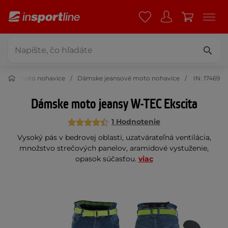
mske moto nohavice
Dámske jeansové moto nohavice
IN: 17469
Dámske moto jeansy W-TEC Ekscita
1 Hodnotenie
Vysoký pás v bedrovej oblasti, uzatvárateľná ventilácia,
množstvo strečových panelov, aramidové vystuženie,
opasok súčasťou.
viac