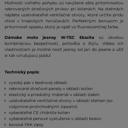
Možnosti voľného pohybu sú navýšené ešte prítomnosťou
rebrovaných strečových prvkov pri kolenách. Na stehnách
nájdete uzatvárateľné ventilačné otvory, ktoré určite prídu
vhod v tropických horúčavách. Perfektným bonusom je
prítomnosť opasku, ktorý je opäť vo fluorescenčnej farbe.
Dámske moto jeansy W-TEC Ekscita
sú skvelou
kombináciou bezpečnosti, pohodlia a štýlu. Vďaka ich
vlastnostiam je možné nosiť jeansy od jari do jesene a užiť
si tak vzrušujúcu jazdu!
Technický popis:
vysoký pás v bedrovej oblasti
rebrované strečové panely v oblasti kolien
elastický a priedušný materiál v oblasti slabín
uzatvárateľné ventilačné otvory v oblasti stehien (so
vzájomne protichodnými zipsami)
vyberateľné CE chrániče kolien
vyberateľné penové vystuženie v oblasti bokov
kovové YKK zipsy