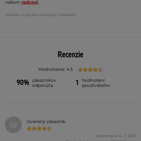
našom
radcovi
.
Obrázky majú iba ilustračný charakter.
Recenzie
Hodnotenie: 4.5
zákazníkov
hodnotení
90%
1
odporúča
používateľov
Overený zákazník
OZ
Hodnotené: 4. 2. 2021