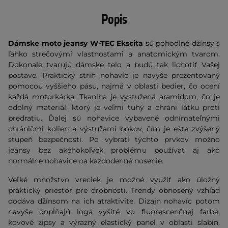
Popis
Dámske moto jeansy W-TEC Ekscita
sú pohodlné džínsy s
ľahko strečovými vlastnosťami a anatomickým tvarom.
Dokonale tvarujú dámske telo a budú tak lichotiť Vašej
postave. Praktický strih nohavíc je navyše prezentovaný
pomocou vyššieho pásu, najmä v oblasti bedier, čo ocení
každá motorkárka. Tkanina je vystužená aramidom, čo je
odolný materiál, ktorý je veľmi tuhý a chráni látku proti
predratiu. Ďalej sú nohavice vybavené odnímateľnými
chráničmi kolien a výstužami bokov, čím je ešte zvýšený
stupeň bezpečnosti. Po vybratí týchto prvkov možno
jeansy bez akéhokoľvek problému používať aj ako
normálne nohavice na každodenné nosenie.
Veľké množstvo vreciek je možné využiť ako úložný
praktický priestor pre drobnosti. Trendy obnosený vzhľad
dodáva džínsom na ich atraktivite. Dizajn nohavíc potom
navyše dopĺňajú logá vyšité vo fluorescenčnej farbe,
kovové zipsy a výrazný elastický panel v oblasti slabín.