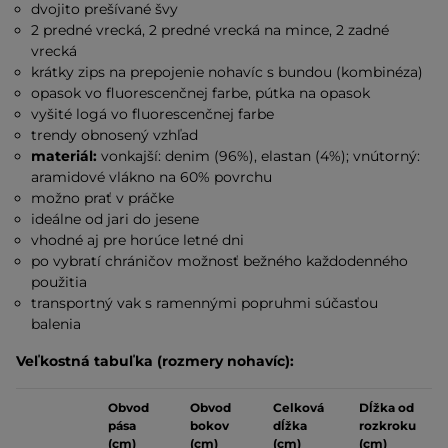
dvojito prešívané švy
2 predné vrecká, 2 predné vrecká na mince, 2 zadné
vrecká
krátky zips na prepojenie nohavíc s bundou (kombinéza)
opasok vo fluorescenčnej farbe, pútka na opasok
vyšité logá vo fluorescenčnej farbe
trendy obnosený vzhľad
materiál:
vonkajší: denim (96%), elastan (4%); vnútorný:
aramidové vlákno na 60% povrchu
možno prať v práčke
ideálne od jari do jesene
vhodné aj pre horúce letné dni
po vybratí chráničov možnosť bežného každodenného
použitia
transportný vak s ramennými popruhmi súčasťou
balenia
Veľkostná tabuľka (rozmery nohavíc):
Obvod
Obvod
Celková
Dĺžka od
pása
bokov
dĺžka
rozkroku
(cm)
(cm)
(cm)
(cm)