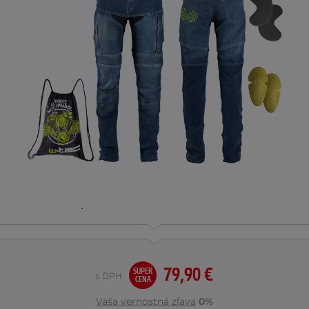
79,90 €
SUPER
s DPH
CENA
Vaša vernostná zľava
0%