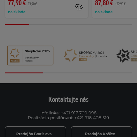
77,90 €
87,80 €
93,90 €
122,90 €
na sklade
na sklade
Kontaktujte nás
Infolinka
:
+421 917 700 098
Realizácia posilňovní
:
+421 918 408 519
Predajňa Bratislava
Predajňa Košice