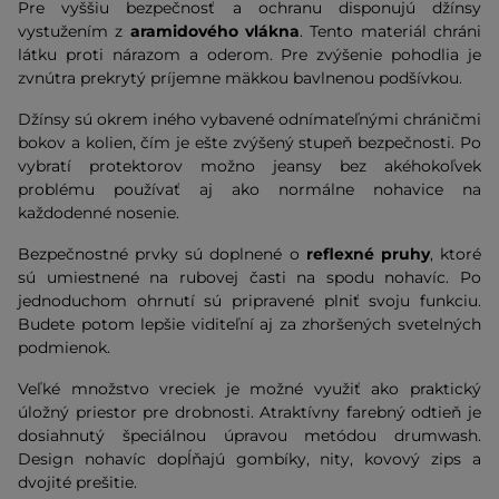
Pre vyššiu bezpečnosť a ochranu disponujú džínsy
vystužením z
aramidového vlákna
. Tento materiál chráni
látku proti nárazom a oderom. Pre zvýšenie pohodlia je
zvnútra prekrytý príjemne mäkkou bavlnenou podšívkou.
Džínsy sú okrem iného vybavené odnímateľnými chráničmi
bokov a kolien, čím je ešte zvýšený stupeň bezpečnosti. Po
vybratí protektorov možno jeansy bez akéhokoľvek
problému používať aj ako normálne nohavice na
každodenné nosenie.
Bezpečnostné prvky sú doplnené o
reflexné pruhy
, ktoré
sú umiestnené na rubovej časti na spodu nohavíc. Po
jednoduchom ohrnutí sú pripravené plniť svoju funkciu.
Budete potom lepšie viditeľní aj za zhoršených svetelných
podmienok.
Veľké množstvo vreciek je možné využiť ako praktický
úložný priestor pre drobnosti. Atraktívny farebný odtieň je
dosiahnutý špeciálnou úpravou metódou drumwash.
Design nohavíc dopĺňajú gombíky, nity, kovový zips a
dvojité prešitie.