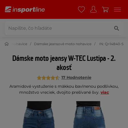
 moto nohavice
Dámske jeansové moto nohavice
IN: Q=14840-S
Dámske moto jeansy W-TEC Lustipa - 2.
akosť
17 Hodnotenie
Aramidové vystuženie s mäkkou bavlnenou podšívkou,
množstvo vreciek, dvojito prešívané švy.
viac