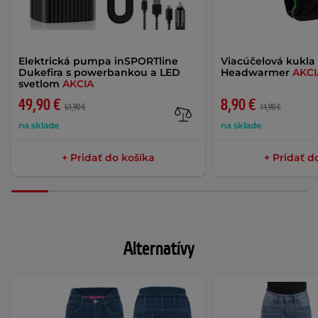
Elektrická pumpa inSPORTline
Viacúčelová kukl
Dukefira s powerbankou a LED
Headwarmer
AKCI
svetlom
AKCIA
49,90 €
8,90 €
61,90 €
11,90 €
na sklade
na sklade
+ Pridať do košíka
+ Pridať d
Alternatívy