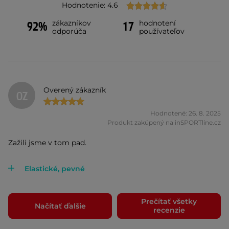
Hodnotenie: 4.6
zákazníkov
hodnotení
92%
17
odporúča
používateľov
Overený zákazník
OZ
Hodnotené: 26. 8. 2025
Produkt zakúpený na inSPORTline.cz
Zažili jsme v tom pad.
Elastické, pevné
Prečítať všetky
Načítať ďalšie
recenzie