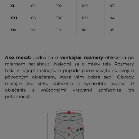
XL
82
102
109
83
XXL
86
106
109
84
3XL
90
110
110
85
Ako merať:
Jedná sa o
vonkajšie rozmery
oblečenia pri
miernom natiahnutí. Nejedná sa o miery tela. Rozmery
teda v najoptimálnejšom prípade porovnávajte so svojim
pôvodným oblečením, ktoré vám dobre sedí. Obvody
merajte ako šírku oblečenia a vynásobte dvoma. U
oblečenia s vnútornými vrstvami zohľadnite ich
prítomnosť.