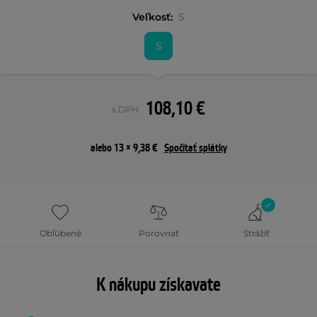
Veľkosť:
S
S
108,10 €
s DPH
alebo 13 × 9,38 €
Spočítať splátky
Obľúbené
Porovnať
Strážiť
K nákupu získavate