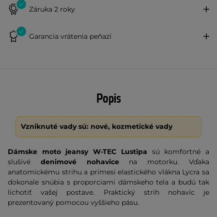
Záruka 2 roky
Garancia vrátenia peňazí
Popis
Vzniknuté vady sú: nové, kozmetické vady
Dámske moto jeansy W-TEC Lustipa
sú komfortné a
slušivé
denimové nohavice
na motorku. Vďaka
anatomickému strihu a prímesi elastického vlákna Lycra sa
dokonale snúbia s proporciami dámskeho tela a budú tak
lichotiť vašej postave. Praktický strih nohavíc je
prezentovaný pomocou vyššieho pásu.