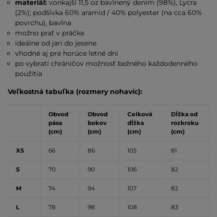
materiál:
vonkajší 11,5 oz bavlnený denim (98%), Lycra
(2%); podšívka 60% aramid / 40% polyester (na cca 60%
povrchu), bavlna
možno prať v práčke
ideálne od jari do jesene
vhodné aj pre horúce letné dni
po vybratí chráničov možnosť bežného každodenného
použitia
Veľkostná tabuľka (rozmery nohavíc):
Obvod
Obvod
Celková
Dĺžka od
pása
bokov
dĺžka
rozkroku
(cm)
(cm)
(cm)
(cm)
XS
66
86
105
81
S
70
90
106
82
M
74
94
107
82
L
78
98
108
83