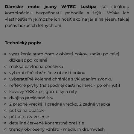
Dámske moto jeany W-TEC Lustipa
sú ideálnou
kombináciou bezpečnosti, pohodlia a štýlu. Vďaka ich
vlastnostiam je možné ich nosiť ako na jar a na jeseň, tak aj
počas horúcich letných dní.
Technický popis:
vystuženie aramidom v oblasti bokov, zadku po celej
dĺžke až po kolená
mäkká bavlnená podšívka
vyberateľné chrániče v oblasti bokov
vyberateľné kolenné chrániče s vkladaním zvonku
reflexné prvky (na spodnej časti nohavíc - po ohrnutí)
kovový YKK zips, gombíky a nity
dvojito prešívané švy
2 predné vrecká, 1 predné vrecko, 2 zadné vrecká
pútka na opasok
pútko na zavesenie
detailné červené kontrastné prešitie
trendy obnosený vzhľad - medium drumwash