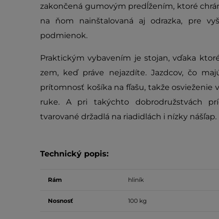
zakončená gumovým predĺžením, ktoré chráni
na ňom nainštalovaná aj odrazka, pre vyš
podmienok.
Praktickým vybavením je stojan, vďaka kto
zem, keď práve nejazdíte. Jazdcov, čo majú 
prítomnosť košíka na fľašu, takže osvieženi
ruke. A pri takýchto dobrodružstvách pr
tvarované držadlá na riadidlách i nízky nášľap.
Technický popis:
Rám
hliník
Nosnosť
100 kg