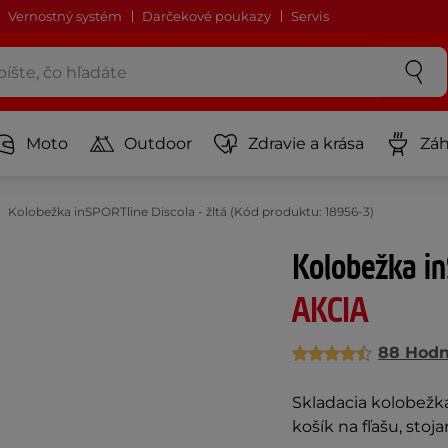
Vernostný systém
Darčekové poukazy
Servis
Moto
Outdoor
Zdravie a krása
Záh
Kolobežka inSPORTline Discola - žltá (Kód produktu: 18956-3)
Kolobežka in
AKCIA
88 Hodn
Skladacia kolobežk
košík na fľašu, stoj