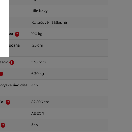
Hliníkový
Kotúčové, Nášľapná
nosnosť
100 kg
odporúčaná
125 cm
a
iesok
230 mm
6.30 kg
 výška riadidiel
áno
iel
82-106 cm
ABEC 7
áno