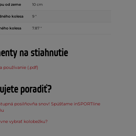
apu od zeme
10 cm
dného kolesa
9 "
ného kolesa
7.87 "
nty na stiahnutie
 používanie (.pdf)
ujete poradiť?
stupná posilňovňa snov! Spúšťame inSPORTline
ňu
ávne vybrať kolobežku?