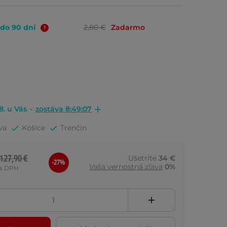
 do 90 dní
2,80 €
Zadarmo
8. u Vás
-
zostáva 8:49:06
va
Košice
Trenčín
127,90 €
Ušetríte
34 €
-27%
Vaša vernostná zľava
0%
s DPH