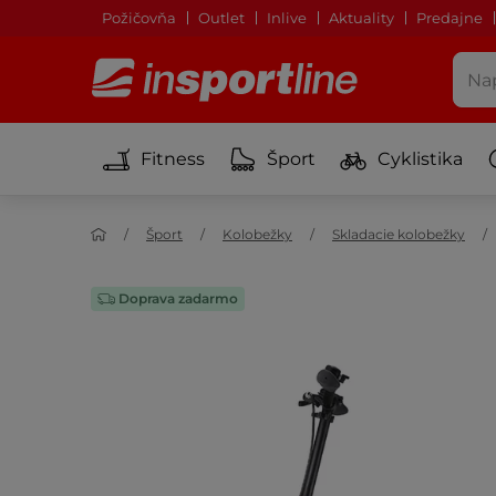
Požičovňa
Outlet
Inlive
Aktuality
Predajne
Fitness
Šport
Cyklistika
Šport
Kolobežky
Skladacie kolobežky
Doprava zadarmo