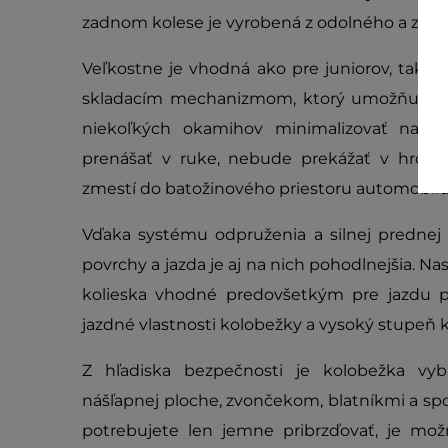
zadnom kolese je vyrobená z odolného a zárov
Veľkostne je vhodná ako pre juniorov, tak p
skladacím mechanizmom, ktorý umožňuje kol
niekoľkých okamihov minimalizovať na ve
prenášať v ruke, nebude prekážať v hroma
zmestí do batožinového priestoru automobilu
Vďaka systému odpruženia a silnej prednej v
povrchy a jazda je aj na nich pohodlnejšia. Na
kolieska vhodné predovšetkým pre jazdu po
jazdné vlastnosti kolobežky a vysoký stupeň 
Z hľadiska bezpečnosti je kolobežka vyb
nášľapnej ploche, zvončekom, blatníkmi a s
potrebujete len jemne pribrzďovať, je mož