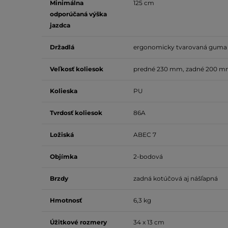
Minimálna
125 cm
odporúčaná výška
jazdca
Držadlá
ergonomicky tvarovaná guma
Veľkosť koliesok
predné 230 mm, zadné 200 
Kolieska
PU
Tvrdosť koliesok
86A
Ložiská
ABEC 7
Objímka
2-bodová
Brzdy
zadná kotúčová aj nášľapná
Hmotnosť
6,3 kg
Úžitkové rozmery
34 x 13 cm