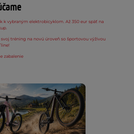
účame
k k vybraným elektrobicyklom. Až 350 eur späť na
kup.
svoj tréning na novú úroveň so športovou výživou
line!
e zabalenie