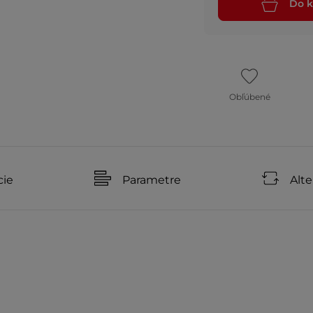
Do k
Obľúbené
cie
Parametre
Alte