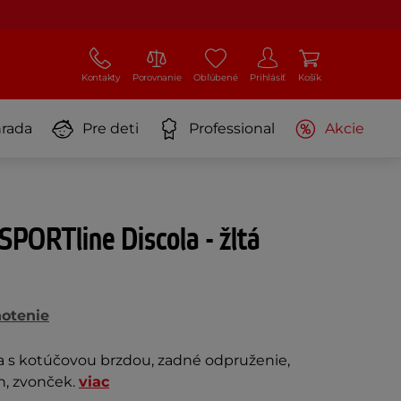
Kontakty
Porovnanie
Obľúbené
Prihlásiť
Košík
rada
Pre deti
Professional
Akcie
SPORTline Discola - žltá
otenie
a s kotúčovou brzdou, zadné odpruženie,
an, zvonček.
viac