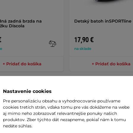
ná zadná brzda na
Detský batoh inSPORTline
žku Discola
€
17,90 €
de
na sklade
+ Pridať do košíka
+ Pridať do košíka
Nastavenie cookies
Pre personalizáciu obsahu a vyhodnocovanie používame
cookies tretích strán, vďaka tomu pre vás dokážeme na webe
Parame
aj mimo neho zobrazovať relevantnejšie ponuky našich
produktov. Zber týchto dát nezapneme, pokiaľ nám k tomu
nedáte súhlas.
vysoko účinnou
kotúčovou brzdou
na
Typ kolieso