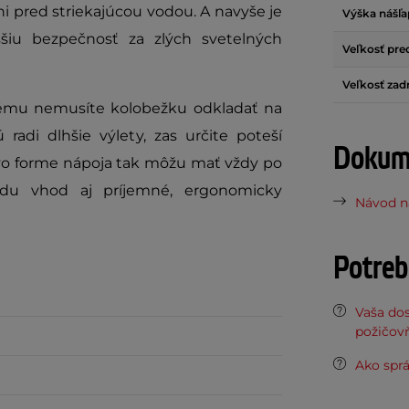
 pred striekajúcou vodou. A navyše je
Výška nášľ
šiu bezpečnosť za zlých svetelných
Veľkosť pre
Veľkosť zad
rému nemusíte kolobežku odkladať na
radi dlhšie výlety, zas určite poteší
Dokume
e vo forme nápoja tak môžu mať vždy po
ídu vhod aj príjemné, ergonomicky
Návod na
Potreb
Vaša do
požičov
Ako spr