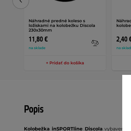
Predchádzajúce
Náhradné predné koleso s
Náhrad
ložiskami na kolobežku Discola
kolobe
230x30mm
11,80 €
2,40 
na sklade
na skla
+ Pridať do košíka
Popis
Kolobežka inSPORTline Discola
vybavená 