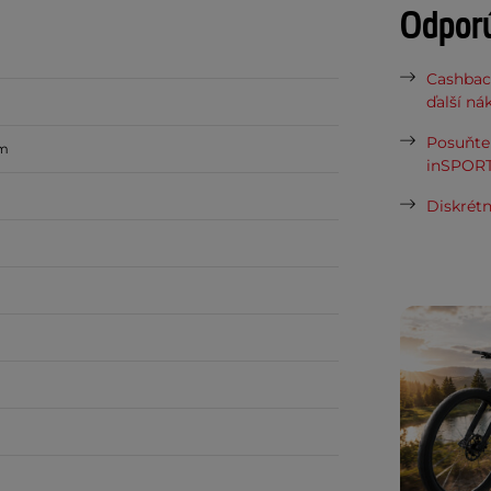
Odpor
Cashbac
ďalší ná
Posuňte 
mm
inSPORT
Diskrétn