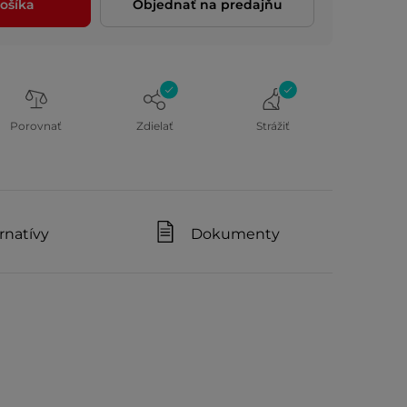
ošíka
Objednať na predajňu
Porovnať
Zdielať
Strážiť
rnatívy
Dokumenty