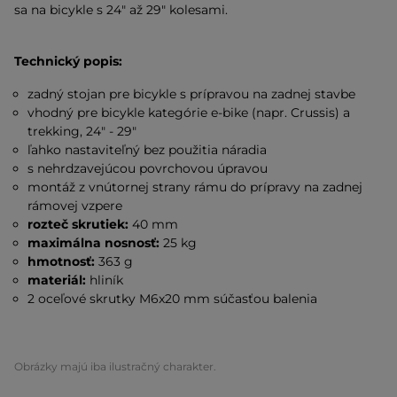
sa na bicykle s 24" až 29" kolesami.
Technický popis:
zadný stojan pre bicykle s prípravou na zadnej stavbe
vhodný pre bicykle kategórie e-bike (napr. Crussis) a
trekking, 24" - 29"
ľahko nastaviteľný bez použitia náradia
s nehrdzavejúcou povrchovou úpravou
montáž z vnútornej strany rámu do prípravy na zadnej
rámovej vzpere
rozteč skrutiek:
40 mm
maximálna nosnosť:
25 kg
hmotnosť:
363 g
materiál:
hliník
2 oceľové skrutky M6x20 mm súčasťou balenia
Obrázky majú iba ilustračný charakter.