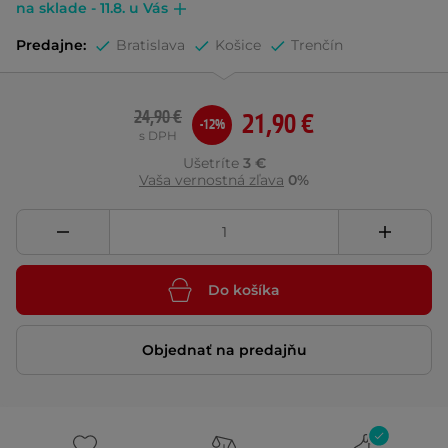
na sklade - 11.8. u Vás
Predajne:
Bratislava
Košice
Trenčín
24,90 €
21,90 €
-12%
s DPH
Ušetríte
3 €
Vaša vernostná zľava
0%
Do košíka
Objednať na predajňu