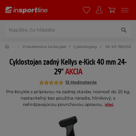
yklistika
Príslušenstvo na bicykel
Cyklostojany
IN: KE-19D052
Cyklostojan zadný Kellys e-Kick 40 mm 24-
29"
AKCIA
13 Hodnotenie
Pre bicykle s prípravou na zadnej stavbe, nosnosť do 25 kg,
nastaviteľný bez použitia náradia, hliníkový, s
nehrdzavejúcou povrchovou úpravou..
viac