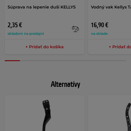
Súprava na lepenie duší KELLYS
Vodný vak Kellys TA
2,35 €
16,90 €
skladom na predajni
na sklade
+ Pridať do košíka
+ Pridať d
Alternatívy