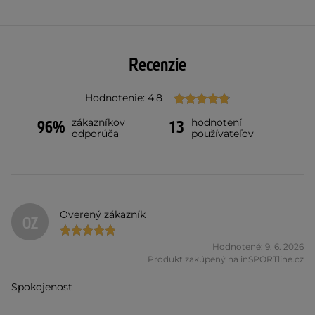
Recenzie
Hodnotenie: 4.8
zákazníkov
hodnotení
96%
13
odporúča
používateľov
Overený zákazník
OZ
Hodnotené: 9. 6. 2026
Produkt zakúpený na inSPORTline.cz
Spokojenost