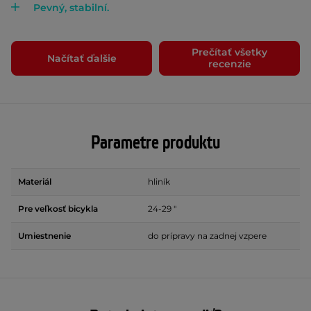
Pevný, stabilní.
Prečítať všetky
Načítať ďalšie
recenzie
Parametre produktu
Materiál
hliník
Pre veľkosť bicykla
24-29 "
Umiestnenie
do prípravy na zadnej vzpere