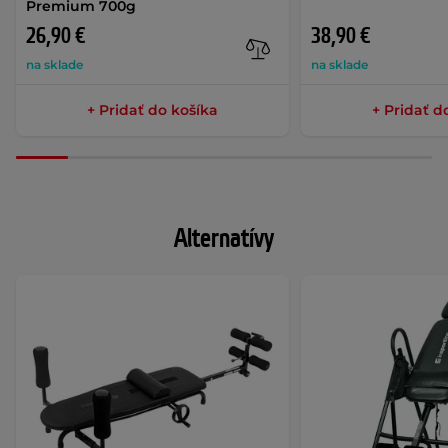
Premium 700g
26,90 €
38,90 €
na sklade
na sklade
+ Pridať do košíka
+ Pridať d
Alternatívy