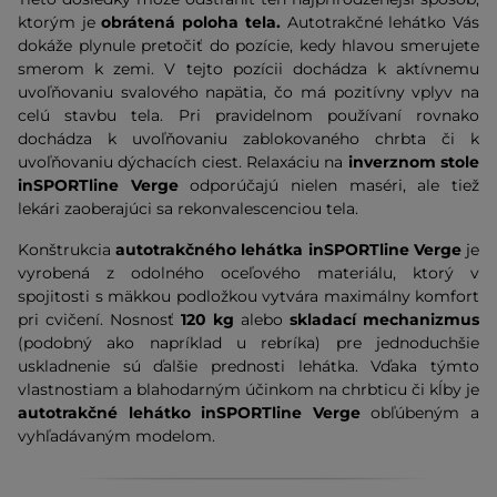
ktorým je
obrátená poloha tela.
Autotrakčné lehátko Vás
dokáže plynule pretočiť do pozície, kedy hlavou smerujete
smerom k zemi. V tejto pozícii dochádza k aktívnemu
uvoľňovaniu svalového napätia, čo má pozitívny vplyv na
celú stavbu tela. Pri pravidelnom používaní rovnako
dochádza k uvoľňovaniu zablokovaného chrbta či k
uvoľňovaniu dýchacích ciest. Relaxáciu na
inverznom stole
inSPORTline Verge
odporúčajú nielen maséri, ale tiež
lekári zaoberajúci sa rekonvalescenciou tela.
Konštrukcia
autotrakčného lehátka inSPORTline Verge
je
vyrobená z odolného oceľového materiálu, ktorý v
spojitosti s mäkkou podložkou vytvára maximálny komfort
pri cvičení. Nosnosť
120 kg
alebo
skladací mechanizmus
(podobný ako napríklad u rebríka) pre jednoduchšie
uskladnenie sú ďalšie prednosti lehátka. Vďaka týmto
vlastnostiam a blahodarným účinkom na chrbticu či kĺby je
autotrakčné lehátko inSPORTline Verge
obľúbeným a
vyhľadávaným modelom.