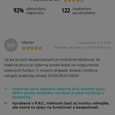
zákazníkov
hodnotení
92%
122
odporúča
používateľov
Marian
Hodnotené: 2. 2. 2016
MM
Produkt zakúpený na inSPORTline.sk
Už po prvých skúsenostiach je možné konštatovať, že
trakčná lavica je výborný prostriedok na ovplyvnenie
telesných funkcií. V mojom prípade, bolesti chrbtice
ustúpili prakticky ihneď. DOPORUČUJEM!
Výborná cena, doprava zdarma až k dverám bytu.
Veľmi rýchla dodávka. Výrobok je plne funkčný a
bezpečný.
Vyrobené v P.R.C., niektoré časti sú trochu voľnejšie,
ale nemá to vplyv na funkčnosť a bezpečnosť.