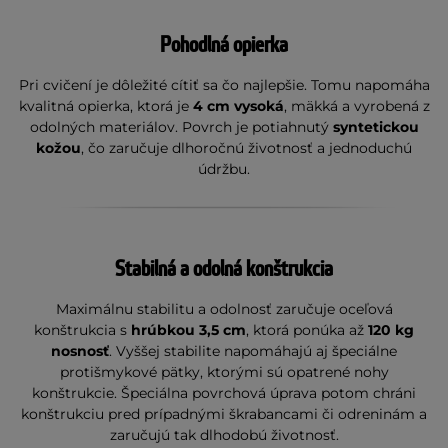
Pohodlná opierka
Pri cvičení je dôležité cítiť sa čo najlepšie. Tomu napomáha
kvalitná opierka, ktorá je
4 cm vysoká
, mäkká a vyrobená z
odolných materiálov. Povrch je potiahnutý
syntetickou
kožou
, čo zaručuje dlhoročnú životnosť a jednoduchú
údržbu.
Stabilná a odolná konštrukcia
Maximálnu stabilitu a odolnosť zaručuje oceľová
konštrukcia s
hrúbkou 3,5 cm
, ktorá ponúka až
120 kg
nosnosť
. Vyššej stabilite napomáhajú aj špeciálne
protišmykové pätky, ktorými sú opatrené nohy
konštrukcie. Špeciálna povrchová úprava potom chráni
konštrukciu pred prípadnými škrabancami či odreninám a
zaručujú tak dlhodobú životnosť.