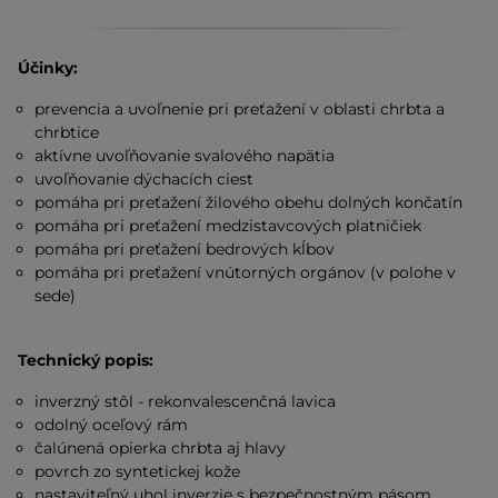
Účinky:
prevencia a uvoľnenie pri preťažení v oblasti chrbta a
chrbtice
aktívne uvoľňovanie svalového napätia
uvoľňovanie dýchacích ciest
pomáha pri preťažení žilového obehu dolných končatín
pomáha pri preťažení medzistavcových platničiek
pomáha pri preťažení bedrových kĺbov
pomáha pri preťažení vnútorných orgánov (v polohe v
sede)
Technický popis:
inverzný stôl - rekonvalescenčná lavica
odolný oceľový rám
čalúnená opierka chrbta aj hlavy
povrch zo syntetickej kože
nastaviteľný uhol inverzie s bezpečnostným pásom