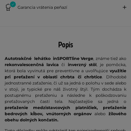
Garancia vrátenia peňazí
Popis
Autotrakčné lehátko inSPORTline Verge
, známe tiež ako
rekonvalescenčná lavica
či
inverzný stôl
, je pomôcka,
ktorá bola vyvinutá pre preventívne a uvoľňujúce
využitie
pri preťažení v oblasti chrbta či chrbtice
. Dlhodobé
jednostranné zaťaženie, či už sa jedná o polohu v sede alebo
v stoji, je typické pre náš životný štýl. Tým dochádza k
postupnému preťaženiu a následne k poškodzovaniu
preťažovaných častí tela. Najčastejšie sa jedná o
preťaženie medzistavcových platničiek, preťaženie
bedrových kĺbov, vnútorných orgánov
alebo
žilového
obehu dolných končatín.
Tieto dôsledky môže odstrániť ten najprirodzenejší spôsob,