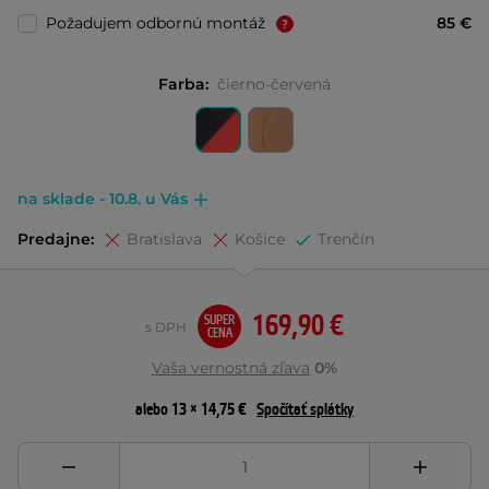
Požadujem odbornú montáž
85 €
Farba:
čierno-červená
na sklade - 10.8. u Vás
Predajne:
Bratislava
Košice
Trenčín
169,90 €
SUPER
s DPH
CENA
Vaša vernostná zľava
0%
alebo 13 × 14,75 €
Spočítať splátky