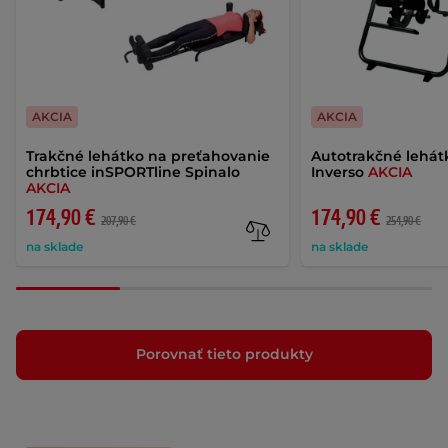
AKCIA
AKCIA
Trakčné lehátko na preťahovanie
Autotrakčné lehát
chrbtice inSPORTline Spinalo
Inverso
AKCIA
AKCIA
174,90 €
174,90 €
207,90 €
254,90 €
na sklade
na sklade
Porovnať tieto produkty