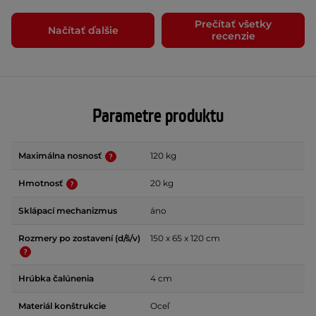
Prečítať všetky
Načítať ďalšie
recenzie
Parametre produktu
Maximálna nosnosť
120 kg
Hmotnosť
20 kg
Sklápací mechanizmus
áno
Rozmery po zostavení (d/š/v)
150 x 65 x 120 cm
Hrúbka čalúnenia
4 cm
Materiál konštrukcie
Oceľ