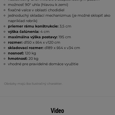
možnosť 90° uhla (hlavou k zemi)
fixačné valce v oblasti chodidiel
jednoduchý skladací mechanizmus (je možné sklopiť ako
napríklad rebrík)
priemer rámu konštrukcie:
3,5 cm
výška čalúnenia:
4 cm
maximálna výška postavy:
195 cm
rozmer:
d150 x š64 x v120 cm
skladovací rozmer:
d189 x š64 x v34 cm
nosnosť:
120 kg
hmotnosť:
20 kg
vhodné pre pravidelné domáce využitie
Obrázky majú iba ilustračný charakter.
Video