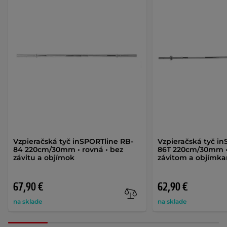
Vzpieračská tyč inSPORTline RB-
Vzpieračská tyč i
84 220cm/30mm • rovná • bez
86T 220cm/30mm • 
závitu a objímok
závitom a objímk
67,90 €
62,90 €
na sklade
na sklade