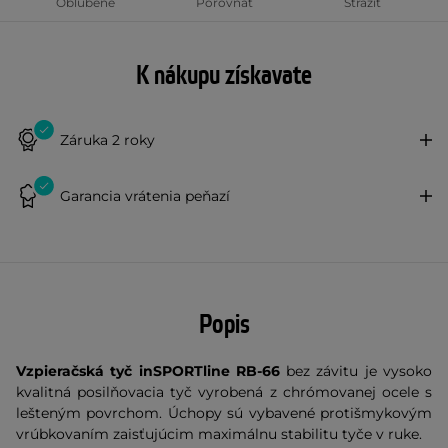
Obľúbené
Porovnať
Strážiť
K nákupu získavate
Záruka 2 roky
Garancia vrátenia peňazí
Popis
Vzpieračská tyč inSPORTline RB-66
bez závitu je vysoko
kvalitná posilňovacia tyč vyrobená z chrómovanej ocele s
lešteným povrchom. Úchopy sú vybavené protišmykovým
vrúbkovaním zaisťujúcim maximálnu stabilitu tyče v ruke.