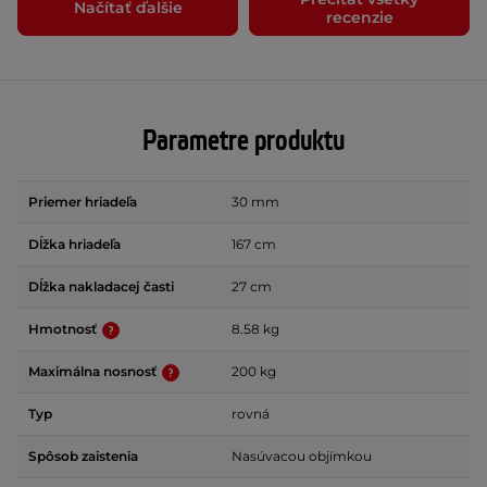
Načítať ďalšie
recenzie
Parametre produktu
Priemer hriadeľa
30 mm
Dĺžka hriadeľa
167 cm
Dĺžka nakladacej časti
27 cm
Hmotnosť
8.58 kg
Maximálna nosnosť
200 kg
Typ
rovná
Spôsob zaistenia
Nasúvacou objímkou