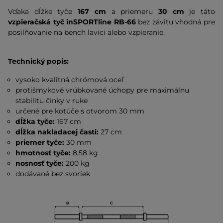
Vďaka dĺžke tyče
167 cm
a priemeru
30 cm
je táto
vzpieračská tyč inSPORTline RB-66
bez závitu vhodná pre
posilňovanie na bench lavici alebo vzpieranie.
Technický popis:
vysoko kvalitná chrómová oceľ
protišmykové vrúbkované úchopy pre maximálnu
stabilitu činky v ruke
určené pre kotúče s otvorom 30 mm
dĺžka tyče:
167 cm
dĺžka nakladacej časti:
27 cm
priemer tyče:
30 mm
hmotnosť tyče:
8,58 kg
nosnosť tyče:
200 kg
dodávané bez svoriek