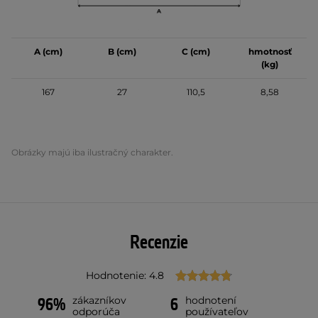
A (cm)
B (cm)
C (cm)
hmotnosť
(kg)
167
27
110,5
8,58
Obrázky majú iba ilustračný charakter.
Recenzie
Hodnotenie: 4.8
zákazníkov
hodnotení
96%
6
odporúča
používateľov