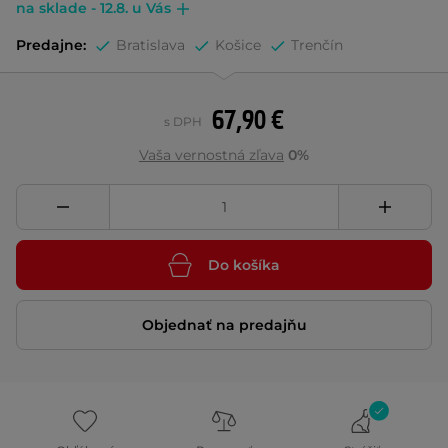
na sklade - 12.8. u Vás
Predajne:
Bratislava
Košice
Trenčín
67,90 €
s DPH
Vaša vernostná zľava
0%
Do košíka
Objednať na predajňu