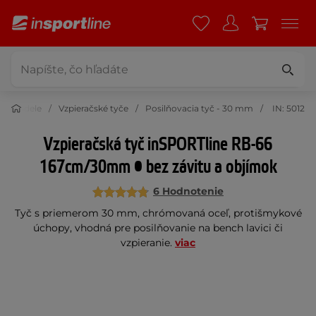
Hriadele
Vzpieračské tyče
Posilňovacia tyč - 30 mm
IN: 5012
Vzpieračská tyč inSPORTline RB-66
167cm/30mm • bez závitu a objímok
6 Hodnotenie
Tyč s priemerom 30 mm, chrómovaná oceľ, protišmykové
úchopy, vhodná pre posilňovanie na bench lavici či
vzpieranie.
viac