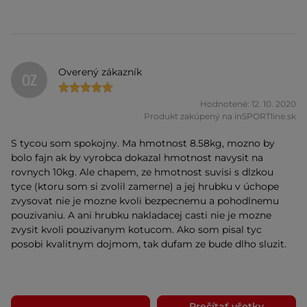
Overený zákazník
OZ
Hodnotené: 12. 10. 2020
Produkt zakúpený na inSPORTline.sk
S tycou som spokojny. Ma hmotnost 8.58kg, mozno by
bolo fajn ak by vyrobca dokazal hmotnost navysit na
rovnych 10kg. Ale chapem, ze hmotnost suvisi s dlzkou
tyce (ktoru som si zvolil zamerne) a jej hrubku v úchope
zvysovat nie je mozne kvoli bezpecnemu a pohodlnemu
pouzivaniu. A ani hrubku nakladacej casti nie je mozne
zvysit kvoli pouzivanym kotucom. Ako som pisal tyc
posobi kvalitnym dojmom, tak dufam ze bude dlho sluzit.
Prečítať všetky