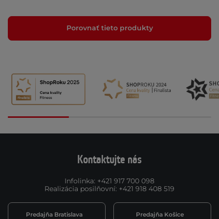
Porovnať tieto produkty
Kontaktujte nás
Infolinka
:
+421 917 700 098
Realizácia posilňovní
:
+421 918 408 519
Predajňa Bratislava
Predajňa Košice