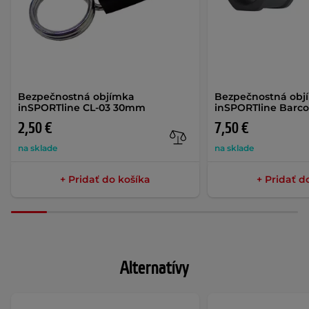
Bezpečnostná objímka
Bezpečnostná obj
inSPORTline CL-03 30mm
inSPORTline Barc
2,50 €
7,50 €
na sklade
na sklade
+ Pridať do košíka
+ Pridať d
Alternatívy