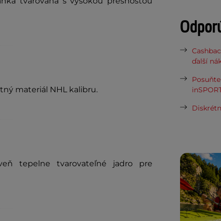
nka tvarovaná s vysokou presnosťou
Odpor
Cashbac
ďalší ná
Posuňte 
ný materiál NHL kalibru.
inSPORT
Diskrétn
eň tepelne tvarovateľné jadro pre