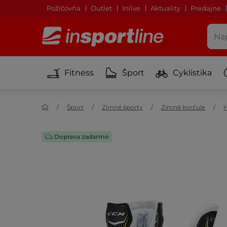
Požičovňa
Outlet
Inlive
Aktuality
Predajne
Fitness
Šport
Cyklistika
Šport
Zimné športy
Zimné korčule
H
Doprava zadarmo