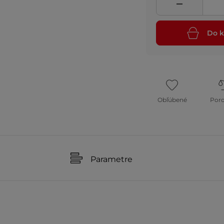
Do k
Obľúbené
Por
Parametre