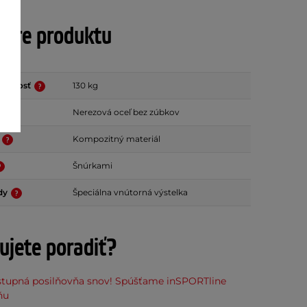
tre produktu
nosnosť
130 kg
Nerezová oceľ bez zúbkov
ľ
Kompozitný materiál
Šnúrkami
ody
Špeciálna vnútorná výstelka
ujete poradiť?
stupná posilňovňa snov! Spúšťame inSPORTline
ňu