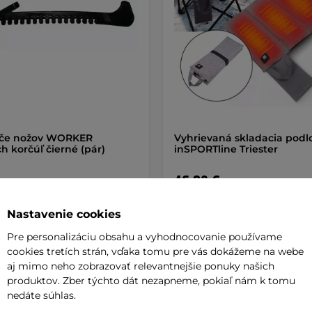
iče nožov WORKER
Vyhrievaná skladacia podl
h korčúľ čierné (pár)
inSPORTline Triester
46,90 €
de
na sklade
Nastavenie cookies
Pre personalizáciu obsahu a vyhodnocovanie používame
+ Pridať do košíka
+ Pridať do košíka
cookies tretích strán, vďaka tomu pre vás dokážeme na webe
aj mimo neho zobrazovať relevantnejšie ponuky našich
produktov. Zber týchto dát nezapneme, pokiaľ nám k tomu
nedáte súhlas.