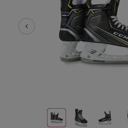
Predchádzajúce