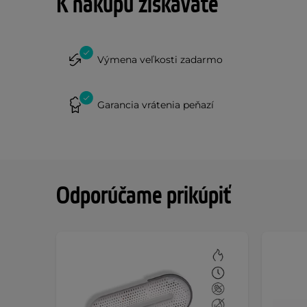
K nákupu získavate
Výmena veľkosti zadarmo
Garancia vrátenia peňazí
Odporúčame prikúpiť