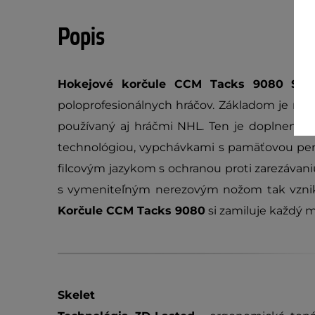
Popis
Hokejové korčule CCM Tacks 9080 SR
s
poloprofesionálnych hráčov. Základom je ma
používaný aj hráčmi NHL. Ten je doplnený 
technológiou, vypchávkami s pamäťovou pen
filcovým jazykom s ochranou proti zarezávan
s vymeniteľným nerezovým nožom tak vznik
Korčule CCM Tacks 9080
si zamiluje každý m
Skelet