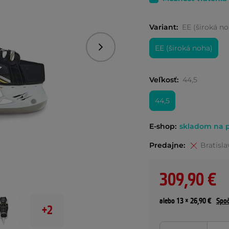
Variant:
EE (široká no
EE (široká noha)
Nasledujúce
Veľkosť:
44,5
44,5
E-shop:
skladom na p
Predajne:
Bratisla
309,90 €
alebo 13 × 26,90 €
Spoč
+2