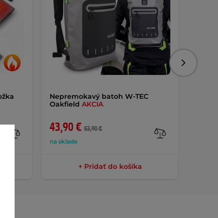
Nasledujú
ožka
Nepremokavý batoh W-TEC
Vyhri
Oakfield
AKCIA
TEC K
ovlád
43,90 €
104,
63,90 €
na sklade
na skla
+ Pridať do košíka