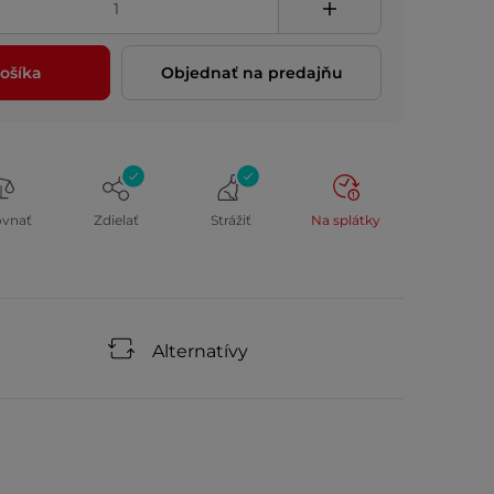
ošíka
Objednať na predajňu
ovnať
Zdielať
Strážiť
Na splátky
Alternatívy