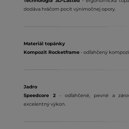
Technológia 3D-Lasted
- ergonomická topá
dodáva hráčom pocit výnimočnej opory.
Materiál topánky
Kompozit Rocketframe
- odľahčený kompozit
Jadro
Speedcore 2
- odľahčené, pevné a zárov
excelentný výkon.