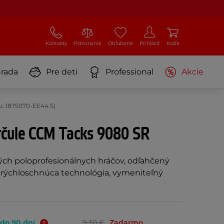
Kontakty
Porovnanie
Obľúbené
Prihlásiť
Košík
rada
Pre deti
Professional
Akcie
: 1875070-EE44.5)
rčule CCM Tacks 9080 SR
ých poloprofesionálnych hráčov, odľahčený
 rýchloschnúca technológia, vymeniteľný
 do 90 dní
9,30 €
Zadarmo