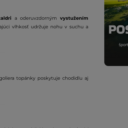
aldri
a oderuvzdorným
vystužením
júci vlhkosť udržuje nohu v suchu a
oliera topánky poskytuje chodidlu aj