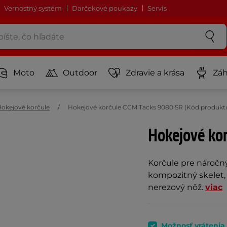
Vernostný systém
Darčekové poukazy
Servis
Moto
Outdoor
Zdravie a krása
Záh
okejové korčule
Hokejové korčule CCM Tacks 9080 SR (Kód produktu
Hokejové ko
Korčule pre náročn
kompozitný skelet,
nerezový nôž.
viac
Možnosť vrátenia