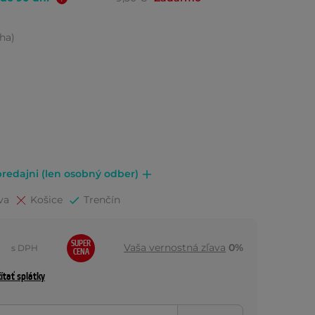
ha)
redajni (len osobný odber)
va
Košice
Trenčín
SUPER
Vaša vernostná zľava
0%
s DPH
CENA
ítať splátky