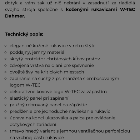
dotyk a vám tak už nič nebráni v zasadnutí za riadidlá
svojho stroja spoločne s
koženými rukavicami W-TEC
Dahmer.
Technický popis:
elegantné kožené rukavice v retro štýle
poddajný, jemný materiál
skrytý protektor chrbtových kĺbov prstov
zdvojená vrstva na dlani pre spevnenie
dvojité švy na kritických miestach
zapínanie na suchý zips, manžeta s embosovaným
logom W-TEC
dekoratívne kovové logo W-TEC za zápästím
elastický panel pri zapínaní
pružný rebrovaný panel na zápästie
predĺženie pre jednoduché navliekanie rukavíc
úprava na konci ukazováka a palca pre ovládanie
dotykových zariadení
tmavo hnedý variant s jemnou ventilačnou perforáciou
na vrchnej časti rukavice