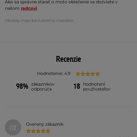
Ako sa správne starať o moto oblečenie sa dozviete v
našom
radcovi
.
Obrázky majú iba ilustračný charakter.
Recenzie
Hodnotenie: 4.9
zákazníkov
hodnotení
98%
18
odporúča
používateľov
Overený zákazník
OZ