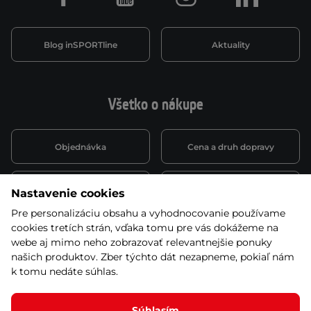
Facebook
Youtube
Instagram
LinkedIn
Blog inSPORTline
Aktuality
Všetko o nákupe
Objednávka
Cena a druh dopravy
Spôsob platby
Vernostný systém
Nastavenie cookies
Pre personalizáciu obsahu a vyhodnocovanie používame
cookies tretích strán, vďaka tomu pre vás dokážeme na
Montáž a servis
Reklamácie a záruka
webe aj mimo neho zobrazovať relevantnejšie ponuky
našich produktov. Zber týchto dát nezapneme, pokiaľ nám
k tomu nedáte súhlas.
Kariéra
Obchodné podmienky
Súhlasím