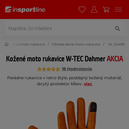
ce
Letné moto rukavice
Pánske letné moto rukavice
IN: 20499
Kožené moto rukavice W-TEC Dahmer
AKCIA
18 Hodnotenie
Parádne rukavice v retro štýle, poddajný kožený materiál,
skrytý protektor kĺbov.
viac