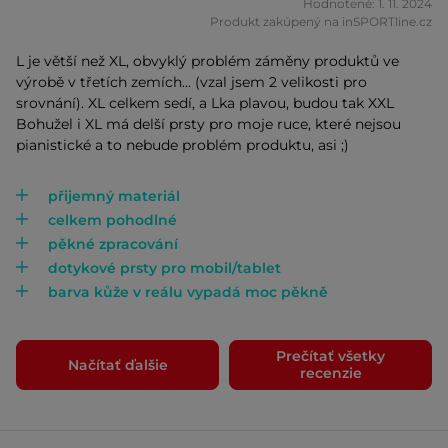
Hodnotené: 1. 11. 2024
Produkt zakúpený na inSPORTline.cz
L je větší než XL, obvyklý problém záměny produktů ve
výrobě v třetích zemích... (vzal jsem 2 velikosti pro
srovnání). XL celkem sedí, a Lka plavou, budou tak XXL
Bohužel i XL má delší prsty pro moje ruce, které nejsou
pianistické a to nebude problém produktu, asi ;)
přijemný materiál
celkem pohodlné
pěkné zpracování
dotykové prsty pro mobil/tablet
barva kůže v reálu vypadá moc pěkně
Prečítať všetky
Načítať ďalšie
recenzie