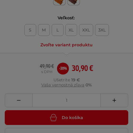
Veľkosť:
S
M
L
XL
XXL
3XL
Zvoľte variant produktu
49,90 €
30,90 €
-38%
s DPH
Ušetríte
19 €
Vaša vernostná zľava
0%
Do košíka