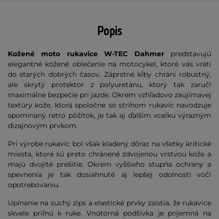
Popis
Kožené moto rukavice W-TEC Dahmer
predstavujú
elegantné kožené oblečenie na motocykel, ktoré vás vráti
do starých dobrých časov. Záprstné kĺby chráni robustný,
ale skrytý protektor z polyuretánu, ktorý tak zaručí
maximálne bezpečie pri jazde. Okrem vzhľadovo zaujímavej
textúry kože, ktorá spoločne so strihom rukavíc navodzuje
spomínaný retro pôžitok, je tak aj ďalším vcelku výrazným
dizajnovým prvkom.
Pri výrobe rukavíc bol však kladený dôraz na všetky kritické
miesta, ktoré sú preto chránené zdvojenou vrstvou kože a
majú dvojité prešitie. Okrem vyššieho stupňa ochrany a
spevnenia je tak dosiahnuté aj lepšej odolnosti voči
opotrebovaniu.
Upínanie na suchý zips a elastické prvky zaistia, že rukavice
skvele priľnú k ruke. Vnútorná podšívka je príjemná na