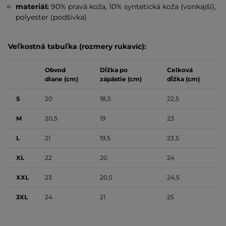
materiál:
90% pravá koža, 10% syntetická koža (vonkajší),
polyester (podšívka)
Veľkostná tabuľka (rozmery rukavíc):
Obvod
Dĺžka po
Celková
dlane (cm)
zápästie (cm)
dĺžka (cm)
S
20
18,5
22,5
M
20,5
19
23
L
21
19,5
23,5
XL
22
20
24
XXL
23
20,5
24,5
3XL
24
21
25