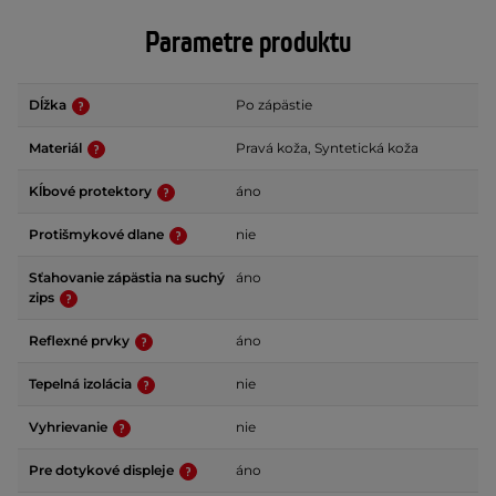
Parametre produktu
Dĺžka
Po zápästie
Materiál
Pravá koža, Syntetická koža
Kĺbové protektory
áno
Protišmykové dlane
nie
Sťahovanie zápästia na suchý
áno
zips
Reflexné prvky
áno
Tepelná izolácia
nie
Vyhrievanie
nie
Pre dotykové displeje
áno