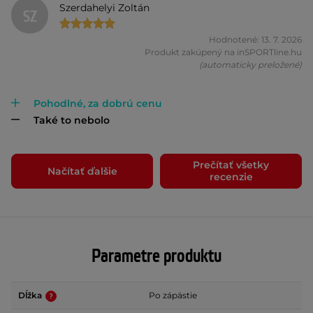
Szerdahelyi Zoltán
SZ
Hodnotené: 13. 7. 2026
Produkt zakúpený na inSPORTline.hu
(automaticky preložené)
Pohodlné, za dobrú cenu
Také to nebolo
Prečítať všetky
Načítať ďalšie
recenzie
Parametre produktu
Dĺžka
Po zápästie