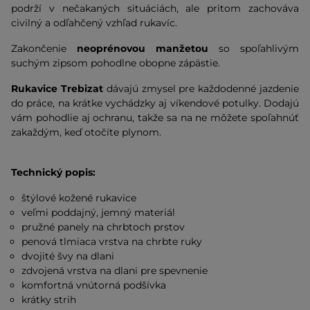
podrží v nečakaných situáciách, ale pritom zachováva
civilný a odľahčený vzhľad rukavíc.
Zakončenie
neoprénovou manžetou
so spoľahlivým
suchým zipsom pohodlne obopne zápästie.
Rukavice Trebizat
dávajú zmysel pre každodenné jazdenie
do práce, na krátke vychádzky aj víkendové potulky. Dodajú
vám pohodlie aj ochranu, takže sa na ne môžete spoľahnúť
zakaždým, keď otočíte plynom.
Technický popis:
štýlové kožené rukavice
veľmi poddajný, jemný materiál
pružné panely na chrbtoch prstov
penová tlmiaca vrstva na chrbte ruky
dvojité švy na dlani
zdvojená vrstva na dlani pre spevnenie
komfortná vnútorná podšívka
krátky strih