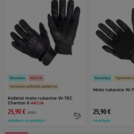
Novinka
AKCIA
Novinka
Výmena v
Výmena veľkosti zadarmo
Moto rukavice W-
Kožené moto rukavice W-TEC
Cherton II
AKCIA
25,90 €
25,90 €
39,90 €
skladom na predajni
na sklade