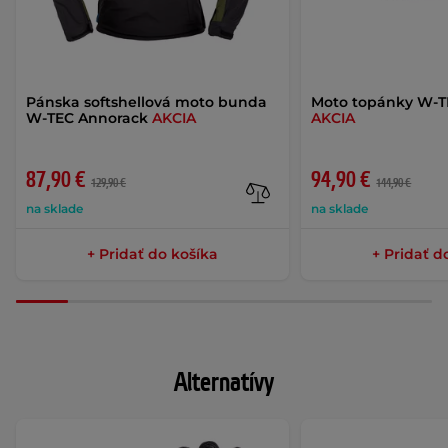
Pánska softshellová moto bunda
Moto topánky W-T
W-TEC Annorack
AKCIA
AKCIA
87,90 €
94,90 €
129,90 €
144,90 €
na sklade
na sklade
+ Pridať do košíka
+ Pridať d
Alternatívy