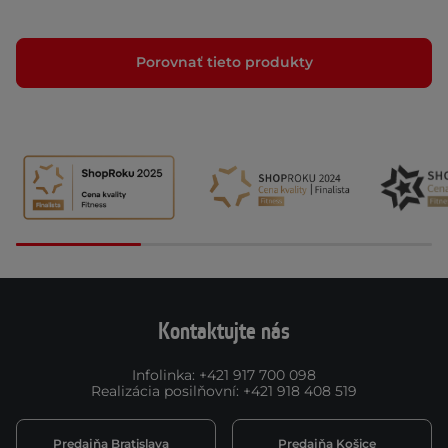
Porovnať tieto produkty
Kontaktujte nás
Infolinka
:
+421 917 700 098
Realizácia posilňovní
:
+421 918 408 519
Predajňa Bratislava
Predajňa Košice