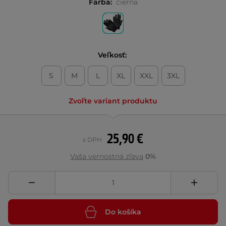
Farba:
čierna
Veľkosť:
S
M
L
XL
XXL
3XL
Zvoľte variant produktu
25,90 €
s DPH
Vaša vernostná zľava
0%
Do košíka