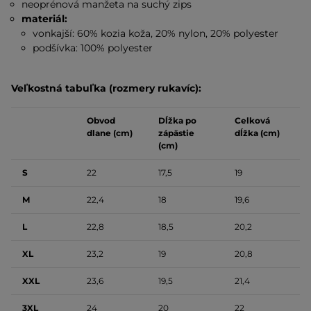
neoprénová manžeta na suchý zips
materiál:
vonkajší: 60% kozia koža, 20% nylon, 20% polyester
podšívka: 100% polyester
Veľkostná tabuľka (rozmery rukavíc):
Obvod
Dĺžka po
Celková
dlane (cm)
zápästie
dĺžka (cm)
(cm)
S
22
17,5
19
M
22,4
18
19,6
L
22,8
18,5
20,2
XL
23,2
19
20,8
XXL
23,6
19,5
21,4
3XL
24
20
22