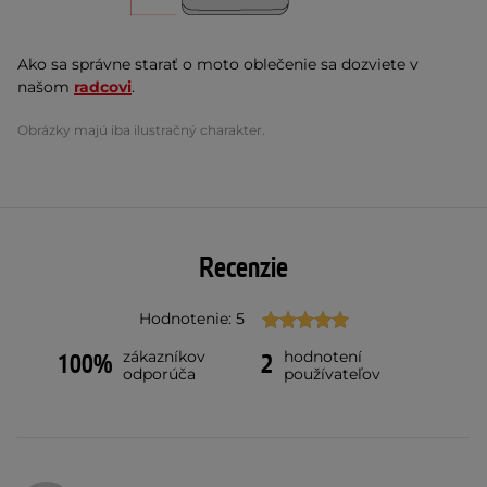
Ako sa správne starať o moto oblečenie sa dozviete v
našom
radcovi
.
Obrázky majú iba ilustračný charakter.
Recenzie
Hodnotenie: 5
zákazníkov
hodnotení
100%
2
odporúča
používateľov