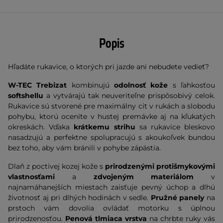
Popis
Hľadáte rukavice, o ktorých pri jazde ani nebudete vedieť?
W-TEC Trebizat
kombinujú
odolnosť kože
s ľahkosťou
softshellu
a vytvárajú tak neuveriteľne prispôsobivý celok.
Rukavice sú stvorené pre maximálny cit v rukách a slobodu
pohybu, ktorú oceníte v hustej premávke aj na kľukatých
okreskách. Vďaka
krátkemu strihu
sa rukavice bleskovo
nasadzujú a perfektne spolupracujú s akoukoľvek bundou
bez toho, aby vám bránili v pohybe zápästia.
Dlaň z poctivej kozej kože s
prirodzenými protišmykovými
vlastnosťami
a
zdvojeným materiálom
v
najnamáhanejších miestach zaisťuje pevný úchop a dlhú
životnosť aj pri dlhých hodinách v sedle.
Pružné panely
na
prstoch vám dovolia ovládať motorku s úplnou
prirodzenosťou.
Penová tlmiaca vrstva
na chrbte ruky vás