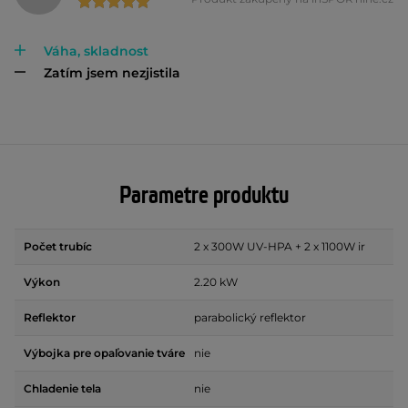
Váha, skladnost
Zatím jsem nezjistila
Parametre produktu
Počet trubíc
2 x 300W UV-HPA + 2 x 1100W ir
Výkon
2.20 kW
Reflektor
parabolický reflektor
Výbojka pre opaľovanie tváre
nie
Chladenie tela
nie