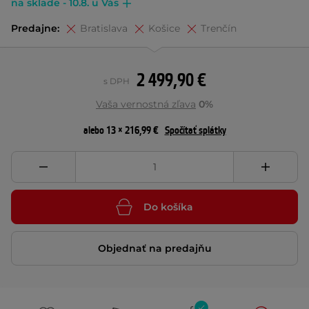
na sklade - 10.8. u Vás
Predajne:
Bratislava
Košice
Trenčín
2 499,90 €
s DPH
Vaša vernostná zľava
0%
alebo 13 × 216,99 €
Spočítať splátky
Do košíka
Objednať na predajňu