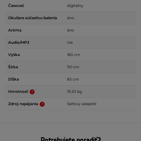
Časovač
digitálny
Okuliare súčasťou balenia
áno
Aróma
áno
Audio/MP3
nie
Výška
160 cm
Šírka
110 cm
Dĺžka
85 cm
Hmotnosť
19.20 kg
Zdroj napájania
Sieťový adaptér
Potrebujete poradiť?