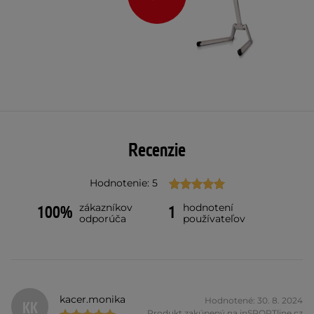
Recenzie
Hodnotenie: 5
zákazníkov
hodnotení
100%
1
odporúča
používateľov
kacer.monika
Hodnotené: 30. 8. 2024
KK
Produkt zakúpený na inSPORTline.cz