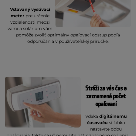
Vstavaný vysúvací
meter
pre určenie
vzdialenosti medzi
vami a soláriom vám
pomôže zvoliť optimálny opaľovací odstup podľa
odporúčania v používateľskej príručke.
Stráži za vás čas a
zaznamená počet
opaľovaní
Vďaka
digitálnemu
časovaču
si ľahko
nastavíte dobu
opaľovania, takže sa už nemusíte báť prípadného spálenia.