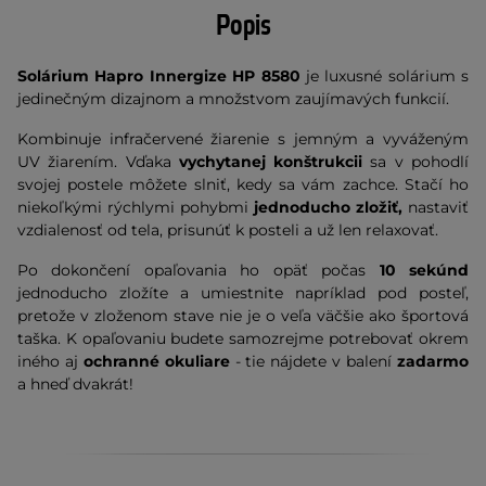
Popis
Solárium Hapro Innergize HP 8580
je luxusné solárium s
jedinečným dizajnom a množstvom zaujímavých funkcií.
Kombinuje infračervené žiarenie s jemným a vyváženým
UV žiarením. Vďaka
vychytanej konštrukcii
sa v pohodlí
svojej postele môžete slniť, kedy sa vám zachce. Stačí ho
niekoľkými rýchlymi pohybmi
jednoducho zložiť,
nastaviť
vzdialenosť od tela, prisunúť k posteli a už len relaxovať.
Po dokončení opaľovania ho opäť počas
10 sekúnd
jednoducho zložíte a umiestnite napríklad pod posteľ,
pretože v zloženom stave nie je o veľa väčšie ako športová
taška. K opaľovaniu budete samozrejme potrebovať okrem
iného aj
ochranné okuliare
- tie nájdete v balení
zadarmo
a hneď dvakrát!