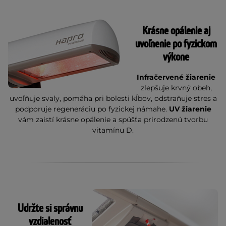
Krásne opálenie aj
uvoľnenie po fyzickom
výkone
Infračervené žiarenie
zlepšuje krvný obeh,
uvoľňuje svaly, pomáha pri bolesti kĺbov, odstraňuje stres a
podporuje regeneráciu po fyzickej námahe.
UV žiarenie
vám zaistí krásne opálenie a spúšťa prirodzenú tvorbu
vitamínu D.
Udržte si správnu
vzdialenosť