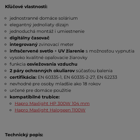
Kľúčové vlastnosti:
jednostranné domáce solárium
elegantný jednoliaty dizajn
jednoduchá montáž i umiestnenie
digitálny časovač
integrovaný
zvinovací meter
infračervené svetlo
+
UV žiarenie
s možnosťou vypnutia
vysoko kvalitné opaľovacie žiarovky
funkcia
osviežovania vzduchu
2 páry ochranných okuliarov
súčasťou balenia
certifikácia:
EN 60335-1, EN 60335-2-27, EN 62233
nevhodné pre osoby mladšie ako 18 rokov
určené pre domáce použitie
kompatibilné trubice:
Hapro Maxlight HP 300W 104 mm
Hapro Maxlight Halogeen 1100W
Technický popis: