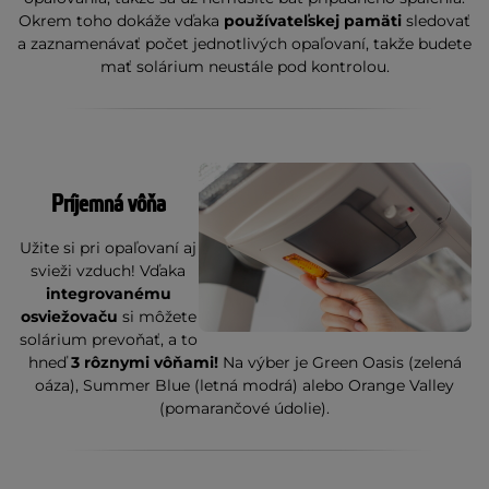
Okrem toho dokáže vďaka
používateľskej pamäti
sledovať
a zaznamenávať počet jednotlivých opaľovaní, takže budete
mať solárium neustále pod kontrolou.
Príjemná vôňa
Užite si pri opaľovaní aj
svieži vzduch! Vďaka
integrovanému
osviežovaču
si môžete
solárium prevoňať, a to
hneď
3 rôznymi vôňami!
Na výber je Green Oasis (zelená
oáza), Summer Blue (letná modrá) alebo Orange Valley
(pomarančové údolie).