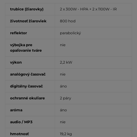
trubice (žiarovky)
2 x 300W - HPA + 2 x 1100W - IR
životnosť žiaroviek
800 hod
reflektor
parabolický
výbojka pre
nie
opaľovanie tváre
výkon
2,2 kW
analógový časovač
nie
digitálny časovač
áno
ochranné okuliare
2 páry
aróma
áno
audio / MP3
nie
hmotnosť
19,2 kg