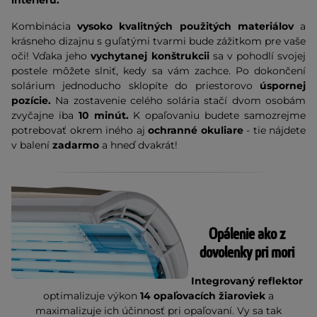
interiéru.
Kombinácia
vysoko kvalitných použitých materiálov
a
krásneho dizajnu s guľatými tvarmi bude zážitkom pre vaše
oči! Vďaka jeho
vychytanej konštrukcii
sa v pohodlí svojej
postele môžete slniť, kedy sa vám zachce. Po dokončení
solárium jednoducho sklopíte do priestorovo
úspornej
pozície.
Na zostavenie celého solária stačí dvom osobám
zvyčajne iba
10 minút.
K opaľovaniu budete samozrejme
potrebovať okrem iného aj
ochranné okuliare
- tie nájdete
v balení
zadarmo
a hneď dvakrát!
Opálenie ako z
dovolenky pri mori
Integrovaný reflektor
optimalizuje výkon
14 opaľovacích žiaroviek
a
maximalizuje ich účinnosť pri opaľovaní. Vy sa tak