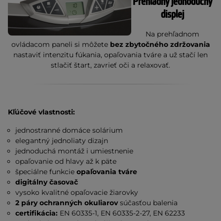
Prehľadný jednoduchý
displej
Na prehľadnom
ovládacom paneli si môžete
bez zbytočného zdržovania
nastaviť intenzitu fúkania, opaľovania tváre a už stačí len
stlačiť štart, zavrieť oči a relaxovať.
Kľúčové vlastnosti:
jednostranné domáce solárium
elegantný jednoliaty dizajn
jednoduchá montáž i umiestnenie
opaľovanie od hlavy až k päte
špeciálne funkcie
opaľovania tváre
digitálny časovač
vysoko kvalitné opaľovacie žiarovky
2 páry ochranných okuliarov
súčasťou balenia
certifikácia:
EN 60335-1, EN 60335-2-27, EN 62233