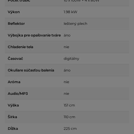
Počet trubíc
10 x 100W + 4 x 80W
Výkon
1.98 kW
Reflektor
leštený plech
Výbojka pre opaľovanie tváre
áno
Chladenie tela
nie
Časovač
digitálny
Okuliare súčasťou balenia
áno
Aróma
nie
Audio/MP3
nie
Výška
151 cm
Šírka
110 cm
Dĺžka
225 cm