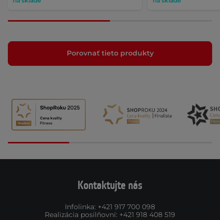
na sklade
na sklade
Porovnať tieto produkty
Kontaktujte nás
Infolinka
:
+421 917 700 098
Realizácia posilňovní
:
+421 918 408 519