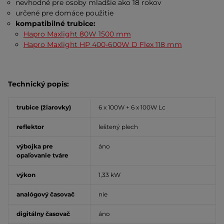
nevhodné pre osoby mladšie ako 18 rokov
určené pre domáce použitie
kompatibilné trubice:
Hapro Maxlight 80W 1500 mm
Hapro Maxlight HP 400-600W D Flex 118 mm
Technický popis:
trubice (žiarovky)
6 x 100W + 6 x 100W Lc
reflektor
leštený plech
výbojka pre
áno
opaľovanie tváre
výkon
1,33 kW
analógový časovač
nie
digitálny časovač
áno