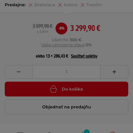
Predajne:
Bratislava
Košice
Trenčín
3 599,90 €
3 299,90 €
-8%
s DPH
Ušetríte
300 €
Vaša vernostná zľava
0%
alebo 13 × 286,43 €
Spočítať splátky
Do košíka
Objednať na predajňu