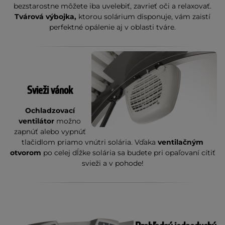
bezstarostne môžete iba uvelebiť, zavrieť oči a relaxovať.
Tvárová výbojka,
ktorou solárium disponuje, vám zaistí
perfektné opálenie aj v oblasti tváre.
Svieži vánok
Ochladzovací
ventilátor
možno
zapnúť alebo vypnúť
tlačidlom priamo vnútri solária. Vďaka
ventilačným
otvorom
po celej dĺžke solária sa budete pri opaľovaní cítiť
svieži a v pohode!