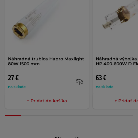
Náhradná trubica Hapro Maxlight
Náhradná výbojka
80W 1500 mm
HP 400-600W D Fl
27 €
63 €
na sklade
na sklade
+ Pridať do košíka
+ Pridať d