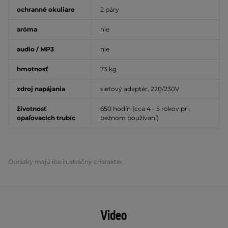
ochranné okuliare
2 páry
aróma
nie
audio / MP3
nie
hmotnosť
73 kg
zdroj napájania
sieťový adaptér, 220/230V
životnosť
650 hodín (cca 4 - 5 rokov pri
opaľovacích trubíc
bežnom používaní)
Obrázky majú iba ilustračný charakter.
Video