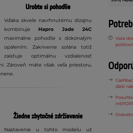
Urobte si pohodlie
Vďaka skvele navrhnutému dizajnu
Potreb
kombinuje
Hapro Jade 24C
maximálne pohodlie s dokonalým
Vaša do
požičov
opálením. Zakrivenie solária totiž
zaisťuje optimálnu vzdialenosť
Odpor
i. Zároveň máte však veľa priestoru,
snene.
Cashbac
ďalší ná
Posuňte 
inSPORT
Žiadne zbytočné zdržiavanie
Diskrétn
Nastavenie u tohto modelu už