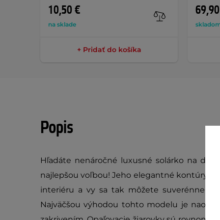
10,50 €
69,90
na sklade
skladom
+ Pridať do košíka
Popis
Hľadáte nenáročné luxusné solárko na dom
najlepšou voľbou! Jeho elegantné kontúry a
interiéru a vy sa tak môžete suverénne opa
Najväčšou výhodou tohto modelu je naozaj
zakrivením. Opaľovacie žiarovky sú rovnomer