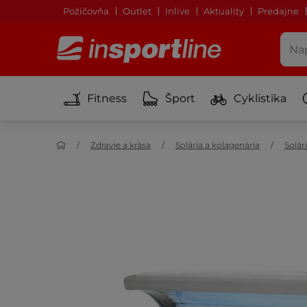
Požičovňa
Outlet
Inlive
Aktuality
Predajne
Fitness
Šport
Cyklistika
Zdravie a krása
Solária a kolagenária
Solár