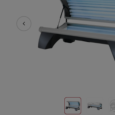
Predchádzajúce