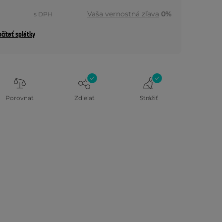
Vaša vernostná zľava
0%
s DPH
čítať splátky
Porovnať
Zdielať
Strážiť