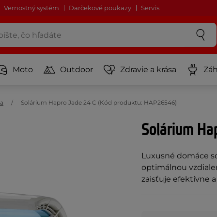
Vernostný systém
Darčekové poukazy
Servis
Moto
Outdoor
Zdravie a krása
Záh
ia
Solárium Hapro Jade 24 C (Kód produktu: HAP26546)
Solárium Ha
Luxusné domáce sol
optimálnou vzdialen
zaisťuje efektívne