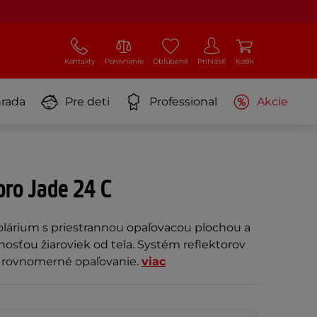
Kontakty
Porovnanie
Obľúbené
Prihlásiť
Košík
rada
Pre deti
Professional
Akcie
pro Jade 24 C
árium s priestrannou opaľovacou plochou a
osťou žiaroviek od tela. Systém reflektorov
 a rovnomerné opaľovanie.
viac