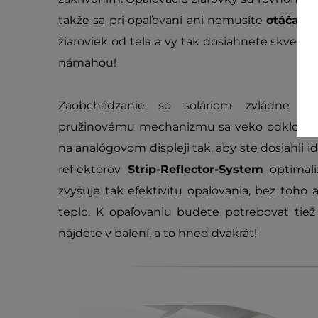
takže sa pri opaľovaní ani nemusíte
otáčať. 
žiaroviek od tela a vy tak dosiahnete skvel
námahou!
Zaobchádzanie so soláriom zvládne na
pružinovému mechanizmu sa veko odklopí sko
na analógovom displeji tak, aby ste dosiahli i
reflektorov
Strip-Reflector-System
optimal
zvyšuje tak efektivitu opaľovania, bez toho
teplo. K opaľovaniu budete potrebovať ti
nájdete v balení, a to hneď dvakrát!