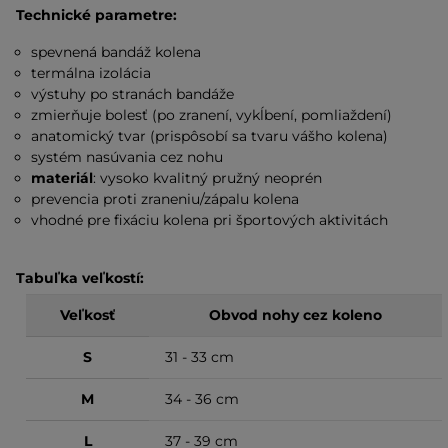
Technické parametre:
spevnená bandáž kolena
termálna izolácia
výstuhy po stranách bandáže
zmierňuje bolesť (po zranení, vykĺbení, pomliaždení)
anatomický tvar (prispôsobí sa tvaru vášho kolena)
systém nasúvania cez nohu
materiál
: vysoko kvalitný pružný neoprén
prevencia proti zraneniu/zápalu kolena
vhodné pre fixáciu kolena pri športových aktivitách
Tabuľka veľkostí:
Veľkosť
Obvod nohy cez koleno
S
31 - 33 cm
M
34 - 36 cm
L
37 - 39 cm