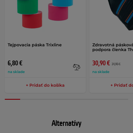
Tejpovacia páska Trixline
Zdravotná páskov
podpora členka T
6,80 €
30,90 €
34,90 €
na sklade
na sklade
+ Pridať do košíka
+ Pridať d
Alternatívy