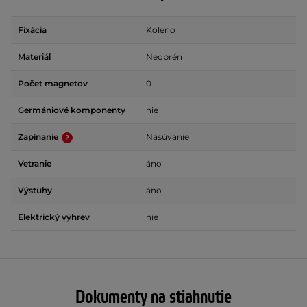
Fixácia
Koleno
Materiál
Neoprén
Počet magnetov
0
Germániové komponenty
nie
Zapínanie
Nasúvanie
Vetranie
áno
Výstuhy
áno
Elektrický výhrev
nie
Dokumenty na stiahnutie