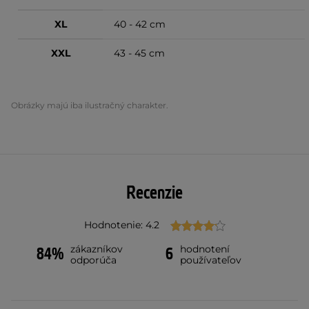
XL
40 - 42 cm
XXL
43 - 45 cm
Obrázky majú iba ilustračný charakter.
Recenzie
Hodnotenie: 4.2
zákazníkov
hodnotení
84%
6
odporúča
používateľov