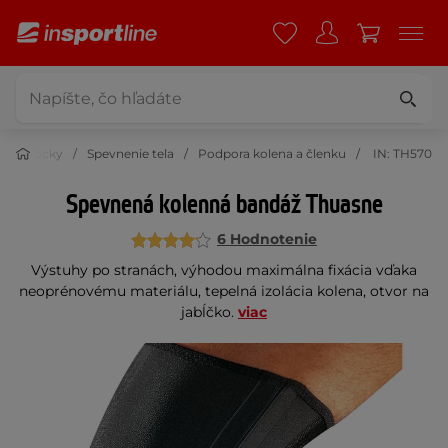
é pomôcky
Spevnenie tela
Podpora kolena a členku
IN: TH570
Spevnená kolenná bandáž Thuasne
6 Hodnotenie
Výstuhy po stranách, výhodou maximálna fixácia vďaka
neoprénovému materiálu, tepelná izolácia kolena, otvor na
jabĺčko.
viac