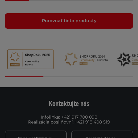
Porovnať tieto produkty
Kontaktujte nás
Infolinka
:
+421 917 700 098
Realizácia posilňovní
:
+421 918 408 519