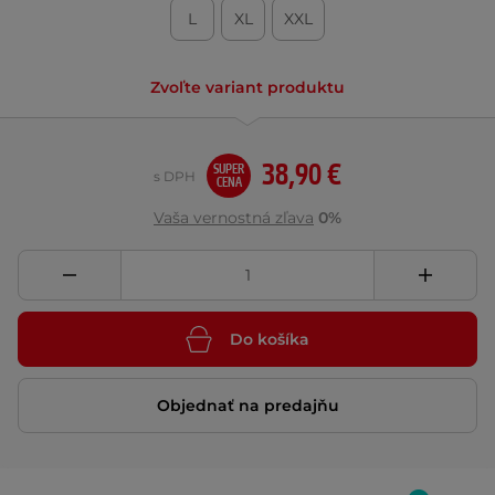
L
XL
XXL
Zvoľte variant produktu
38,90 €
SUPER
s DPH
CENA
Vaša vernostná zľava
0%
Do košíka
Objednať na predajňu