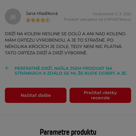
Jana Hladíková
Hodnotené: 2. 3. 2012
JH
Produkt zakúpený na inSPORTline.cz
DRŽÍ NA KOLENI NESUNE SE DOLŮ A ANI NAD KOLENO.
MÁM ORTÉZU VYROBENOU, A JE TO STRAŠNÉ. PO
NĚKOLIKA KROCÍCH JE DOLE, TEDY NENÍ NIC PLATNÁ.
TATO ORTÉZA DRŽÍ A DRŽÍ VÝBORNĚ.
PERFEKTNĚ DRŽÍ. NAŠLA JSEM PRODUKT NA
STRÁNKÁCH A ZDÁLO SE MI, ŽE BUDE DOBRÝ. A JE.
Prečítať všetky
Načítať ďalšie
recenzie
Parametre produktu