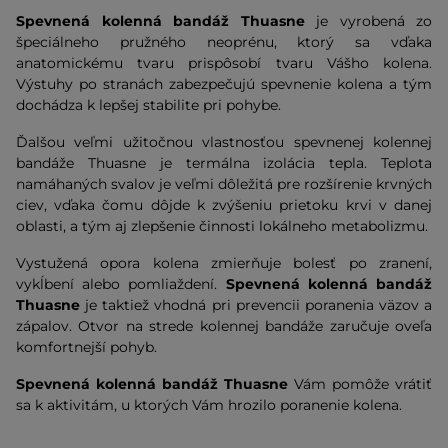
Spevnená kolenná bandáž Thuasne
je vyrobená zo
špeciálneho pružného neoprénu, ktorý sa vďaka
anatomickému tvaru prispôsobí tvaru Vášho kolena.
Výstuhy po stranách zabezpečujú spevnenie kolena a tým
dochádza k lepšej stabilite pri pohybe.
Ďalšou veľmi užitočnou vlastnosťou spevnenej kolennej
bandáže Thuasne je termálna izolácia tepla. Teplota
namáhaných svalov je veľmi dôležitá pre rozšírenie krvných
ciev, vďaka čomu dôjde k zvýšeniu prietoku krvi v danej
oblasti, a tým aj zlepšenie činnosti lokálneho metabolizmu.
Vystužená opora kolena zmierňuje bolesť po zranení,
vykĺbení alebo pomliaždení.
Spevnená kolenná bandáž
Thuasne
je taktiež vhodná pri prevencii poranenia väzov a
zápalov. Otvor na strede kolennej bandáže zaručuje oveľa
komfortnejší pohyb.
Spevnená kolenná bandáž Thuasne
Vám pomôže vrátiť
sa k aktivitám, u ktorých Vám hrozilo poranenie kolena.