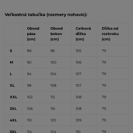
Veľkostná tabuľka (rozmery nohavíc):
Obvod
Obvod
Celková
Dĺžka od
pása
bokov
dĺžka
rozkroku
(cm)
(cm)
(cm)
(cm)
S
86
96
105
79
M
90
100
106
79
L
94
104
107
79
XL
98
108
107
79
XXL
102
112
108
79
3XL
106
116
108
79
4XL
110
120
109
79
5XL
114
124
110
79