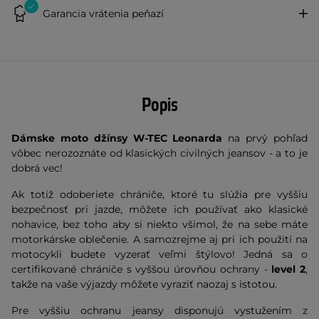
Garancia vrátenia peňazí
Popis
Dámske moto džínsy W-TEC Leonarda
na prvý pohľad
vôbec nerozoznáte od klasických civilných jeansov - a to je
dobrá vec!
Ak totiž odoberiete chrániče, ktoré tu slúžia pre vyššiu
bezpečnosť pri jazde, môžete ich používať ako klasické
nohavice, bez toho aby si niekto všimol, že na sebe máte
motorkárske oblečenie. A samozrejme aj pri ich použití na
motocykli budete vyzerať veľmi štýlovo! Jedná sa o
certifikované chrániče s vyššou úrovňou ochrany -
level 2
,
takže na vaše výjazdy môžete vyraziť naozaj s istotou.
Pre vyššiu ochranu jeansy disponujú vystužením z