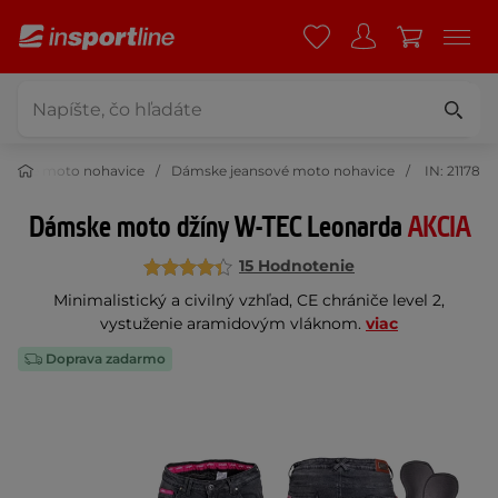
mske moto nohavice
Dámske jeansové moto nohavice
IN: 21178
Dámske moto džíny W-TEC Leonarda
AKCIA
15 Hodnotenie
Minimalistický a civilný vzhľad, CE chrániče level 2,
vystuženie aramidovým vláknom.
viac
Doprava zadarmo