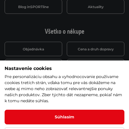
Blog inSPORTline
Aktuality
Všetko o nákupe
Objednávka
Cena a druh dopravy
Spôsob platby
Vernostný systém
Nastavenie cookies
Pre personalizáciu obsahu a vyhodnocovanie používame
cookies tretích strán, vďaka tomu pre vás dokážeme na
Montáž a servis
Reklamácie a záruka
webe aj mimo neho zobrazovať relevantnejšie ponuky
našich produktov. Zber týchto dát nezapneme, pokiaľ nám
k tomu nedáte súhlas.
Kariéra
Obchodné podmienky
Súhlasím