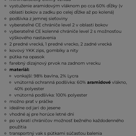
vystuženie aramidovým vláknom po cca 60% dĺžky (v
oblasti bokov a zadku po celej dĺžke až po kolená)
podšívka z jemnej sieťoviny
vyberateľné CE chrániče level 2 v oblasti bokov
vyberateľné CE kolenné chrániče level 2 s možnosťou
výškového nastavenia
2 predné vrecká, 1 predné vrecko, 2 zadné vrecká
kovový YKK zips, gombíky a nity
pútka na opasok
farebný dizajnový prvok na zadnom vrecku
materiál:
vonkajší: 98% bavlna, 2% Lycra
vnútorná ochranná podšívka: 60%
aramidové
vlákno,
40% polyester
vnútorná podšívka: 100% polyester
možno prať v práčke
ideálne od jari do jesene
vhodné aj pre horúce letné dni
po vybratí chráničov možnosť bežného každodenného
použitia
transportný vak s pútkami súčasťou balenia