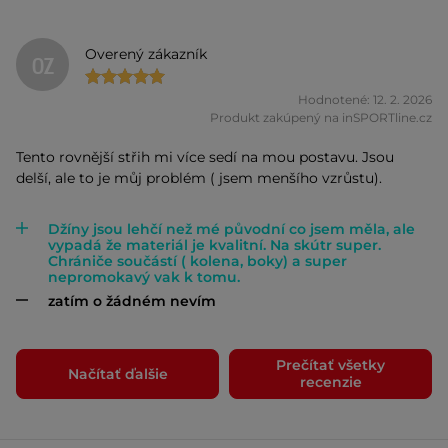
Overený zákazník
OZ
Hodnotené: 12. 2. 2026
Produkt zakúpený na inSPORTline.cz
Tento rovnější střih mi více sedí na mou postavu. Jsou
delší, ale to je můj problém ( jsem menšího vzrůstu).
Džíny jsou lehčí než mé původní co jsem měla, ale
vypadá že materiál je kvalitní. Na skútr super.
Chrániče součástí ( kolena, boky) a super
nepromokavý vak k tomu.
zatím o žádném nevím
Prečítať všetky
Načítať ďalšie
recenzie