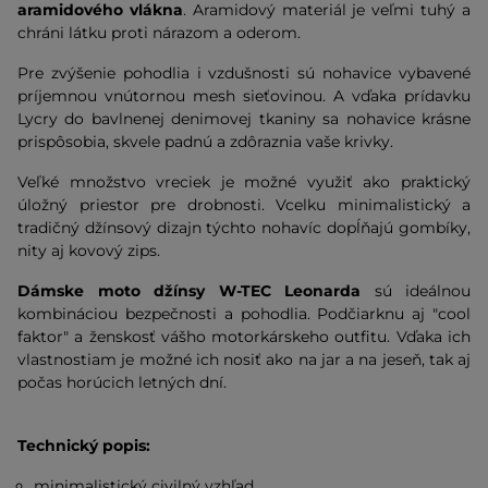
aramidového vlákna
. Aramidový materiál je veľmi tuhý a
chráni látku proti nárazom a oderom.
Pre zvýšenie pohodlia i vzdušnosti sú nohavice vybavené
príjemnou vnútornou mesh sieťovinou. A vďaka prídavku
Lycry do bavlnenej denimovej tkaniny sa nohavice krásne
prispôsobia, skvele padnú a zdôraznia vaše krivky.
Veľké množstvo vreciek je možné využiť ako praktický
úložný priestor pre drobnosti. Vcelku minimalistický a
tradičný džínsový dizajn týchto nohavíc dopĺňajú gombíky,
nity aj kovový zips.
Dámske moto džínsy W-TEC Leonarda
sú ideálnou
kombináciou bezpečnosti a pohodlia. Podčiarknu aj "cool
faktor" a ženskosť vášho motorkárskeho outfitu. Vďaka ich
vlastnostiam je možné ich nosiť ako na jar a na jeseň, tak aj
počas horúcich letných dní.
Technický popis:
minimalistický civilný vzhľad