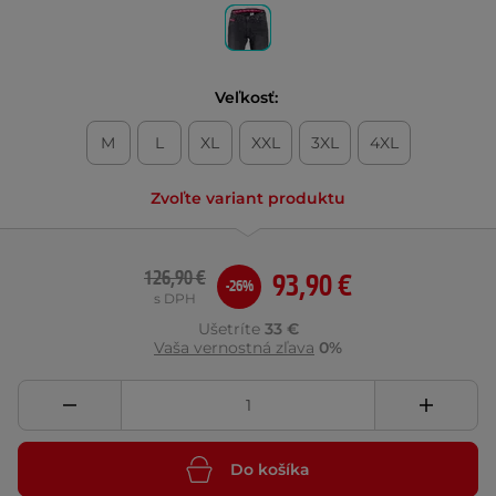
Veľkosť:
M
L
XL
XXL
3XL
4XL
Zvoľte variant produktu
126,90 €
93,90 €
-26%
s DPH
Ušetríte
33 €
Vaša vernostná zľava
0%
Do košíka