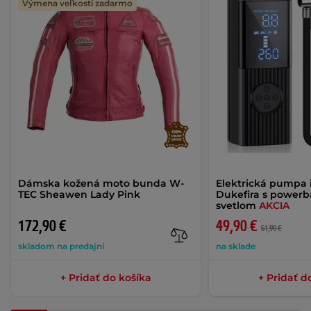
Výmena veľkosti zadarmo
Dámska kožená moto bunda W-
Elektrická pumpa 
TEC Sheawen Lady Pink
Dukefira s power
svetlom
AKCIA
172,90 €
49,90 €
61,90 €
skladom na predajni
na sklade
+ Pridať do košíka
+ Pridať d