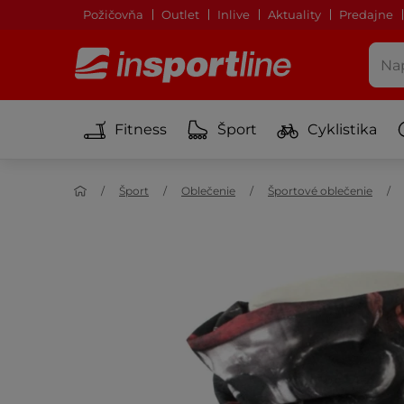
Požičovňa
Outlet
Inlive
Aktuality
Predajne
Fitness
Šport
Cyklistika
Šport
Oblečenie
Športové oblečenie