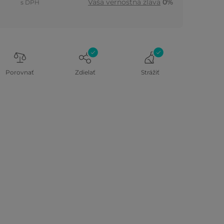
Vaša vernostná zľava
0%
s DPH
Porovnať
Zdielať
Strážiť