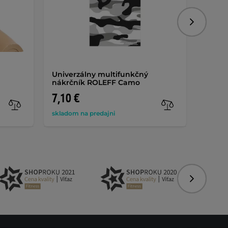
Nasledujú
Univerzálny multifunkčný
Dvojv
nákrčník ROLEFF Camo
TEC W
7,10 €
7,90 
skladom na predajni
na skla
Nasledujú