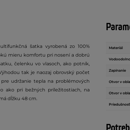
Parame
ltifunkčná šatka vyrobená zo 100%
Materiál
okú mieru komfortu pri nosení a dobrú
Vodoodolno
atku, čelenku vo vlasoch, ako potník,
Zapínanie
. Výhodou tak je naozaj obrovský počet
 pre udržanie tepla na problémových
Otvor v obla
ho ako pri bežných príležitostiach, na
Otvor v obla
k má dĺžku 48 cm.
Priedušnosť
Potreb