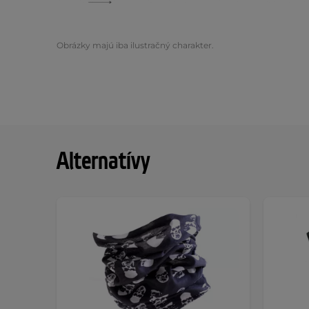
Obrázky majú iba ilustračný charakter.
Alternatívy