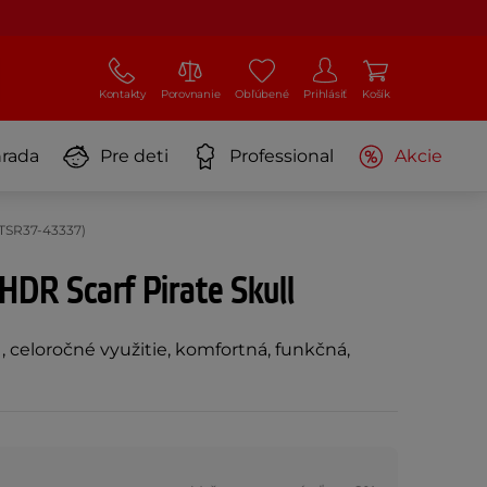
Kontakty
Porovnanie
Obľúbené
Prihlásiť
Košík
rada
Pre deti
Professional
Akcie
 TSR37-43337)
DR Scarf Pirate Skull
, celoročné využitie, komfortná, funkčná,