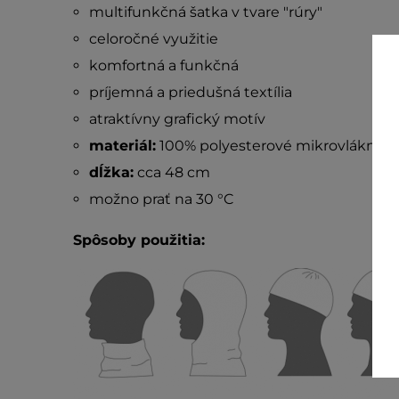
multifunkčná šatka v tvare "rúry"
celoročné využitie
komfortná a funkčná
príjemná a priedušná textília
atraktívny grafický motív
materiál:
100% polyesterové mikrovlákno
dĺžka:
cca 48 cm
možno prať na 30 °C
Spôsoby použitia: