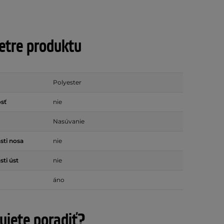
tre produktu
Polyester
sť
nie
Nasúvanie
sti nosa
nie
sti úst
nie
áno
ujete poradiť?