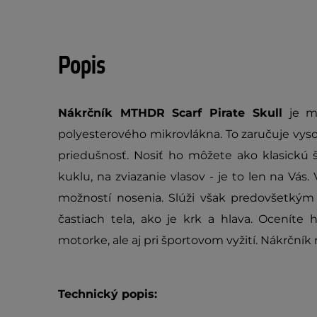
Popis
Nákrčník MTHDR Scarf Pirate Skull
je mu
polyesterového mikrovlákna. To zaručuje vys
priedušnosť. Nosiť ho môžete ako klasickú š
kuklu, na zviazanie vlasov - je to len na Vás
možností nosenia. Slúži však predovšetkým
častiach tela, ako je krk a hlava. Oceníte 
motorke, ale aj pri športovom vyžití. Nákrční
Technický popis: