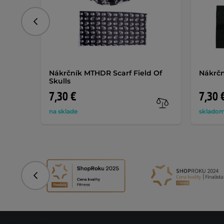
Predchádzajúce
Nákrčník MTHDR Scarf Field Of
Nákrčn
Skulls
7,30 €
7,30 
na sklade
skladom
Predchádzajúce