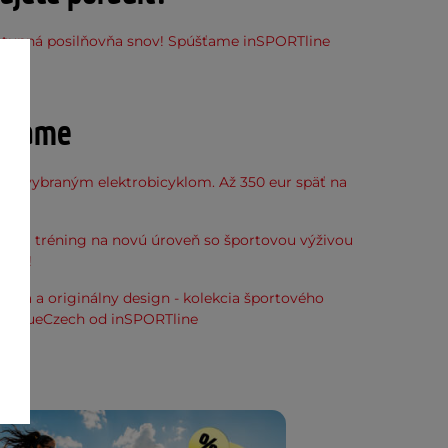
stupná posilňovňa snov! Spúšťame inSPORTline
ňu
účame
k k vybraným elektrobicyklom. Až 350 eur späť na
kup.
svoj tréning na novú úroveň so športovou výživou
line!
alita a originálny design - kolekcia športového
ia TrueCzech od inSPORTline