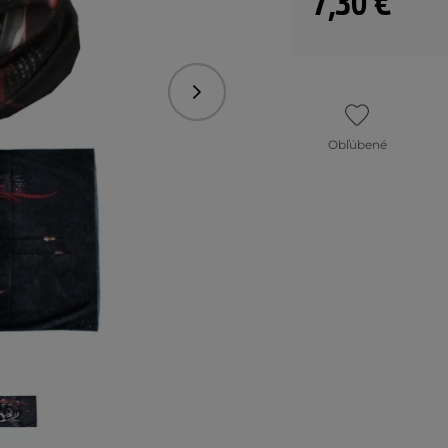
7,30 €
Nasledujúce
Obľúbené