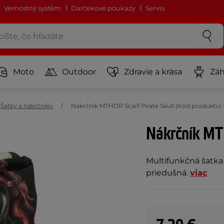
Vernostný systém
Darčekové poukazy
Servis
Moto
Outdoor
Zdravie a krása
Záh
Šatky a nákrčníky
Nákrčník MTHDR Scarf Pirate Skull (Kód produktu:
Nákrčník MTH
Multifunkčná šatka 
priedušná.
viac