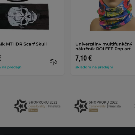
ík MTHDR Scarf Skull
Univerzálny multifunkčný
nákrčník ROLEFF Pop art
€
7,10 €
 na predajni
skladom na predajni