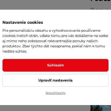
Vaša do
požičov
Nastavenie cookies
Odpor
Pre personalizáciu obsahu a vyhodnocovanie používame
cookies tretích strán, vďaka tomu pre vás dokážeme na webe
aj mimo neho zobrazovať relevantnejšie ponuky našich
Cashbac
produktov. Zber týchto dát nezapneme, pokiaľ nám k tomu
ďalší ná
nedáte súhlas.
Posuňte 
inSPORT
Súhlasím
Česká kv
oblečen
Upraviť nastavenia
Nesúhlasím