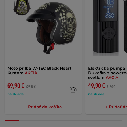
Moto prilba W-TEC Black Heart
Elektrická pumpa 
Kustom
AKCIA
Dukefira s power
svetlom
AKCIA
69,90 €
49,90 €
122,90 €
61,90 €
na sklade
na sklade
+ Pridať do košíka
+ Pridať d