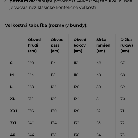
poznámka:
venujte pozornosť veľkostnej tabuľke, bunde
je väčšia než klasické konfekčné veľkosti
Veľkostná tabuľka (rozmery bundy):
Obvod
Obvod
Obvod
Šírka
Dĺžka
hrudi
pása
bokov
ramien
rukáva
(cm)
(cm)
(cm)
(cm)
(cm)
S
120
114
112
48
67
M
124
118
116
49
68
L
128
122
120
50
69
XL
132
126
124
51
70
XXL
136
130
128
52
71
3XL
140
134
132
53
72
4XL
144
138
136
54
73