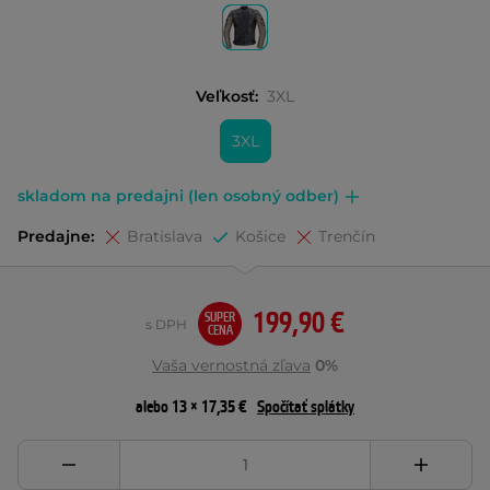
Veľkosť:
3XL
3XL
skladom na predajni (len osobný odber)
Predajne:
Bratislava
Košice
Trenčín
199,90 €
SUPER
s DPH
CENA
Vaša vernostná zľava
0%
alebo 13 × 17,35 €
Spočítať splátky