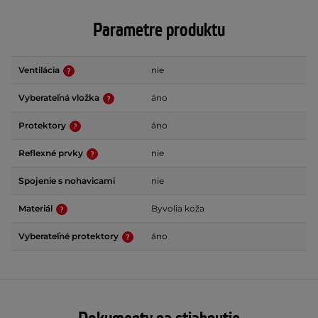
Parametre produktu
Ventilácia
nie
Vyberateľná vložka
áno
Protektory
áno
Reflexné prvky
nie
Spojenie s nohavicami
nie
Materiál
Byvolia koža
Vyberateľné protektory
áno