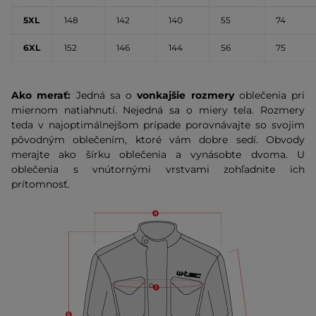
5XL
148
142
140
55
74
6XL
152
146
144
56
75
Ako merať:
Jedná sa o
vonkajšie rozmery
oblečenia pri
miernom natiahnutí. Nejedná sa o miery tela. Rozmery
teda v najoptimálnejšom prípade porovnávajte so svojim
pôvodným oblečením, ktoré vám dobre sedí. Obvody
merajte ako šírku oblečenia a vynásobte dvoma. U
oblečenia s vnútornými vrstvami zohľadnite ich
prítomnosť.