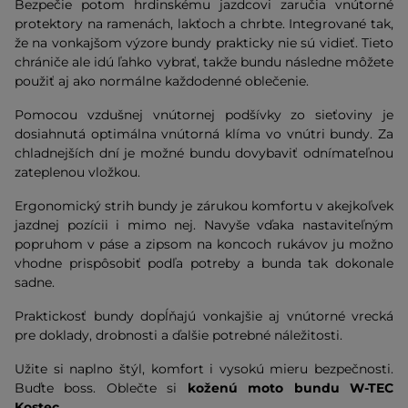
Bezpečie potom hrdinskému jazdcovi zaručia vnútorné
protektory na ramenách, lakťoch a chrbte. Integrované tak,
že na vonkajšom výzore bundy prakticky nie sú vidieť. Tieto
chrániče ale idú ľahko vybrať, takže bundu následne môžete
použiť aj ako normálne každodenné oblečenie.
Pomocou vzdušnej vnútornej podšívky zo sieťoviny je
dosiahnutá optimálna vnútorná klíma vo vnútri bundy. Za
chladnejších dní je možné bundu dovybaviť odnímateľnou
zateplenou vložkou.
Ergonomický strih bundy je zárukou komfortu v akejkoľvek
jazdnej pozícii i mimo nej. Navyše vďaka nastaviteľným
popruhom v páse a zipsom na koncoch rukávov ju možno
vhodne prispôsobiť podľa potreby a bunda tak dokonale
sadne.
Praktickosť bundy dopĺňajú vonkajšie aj vnútorné vrecká
pre doklady, drobnosti a ďalšie potrebné náležitosti.
Užite si naplno štýl, komfort i vysokú mieru bezpečnosti.
Buďte boss. Oblečte si
koženú moto bundu W-TEC
Kostec.