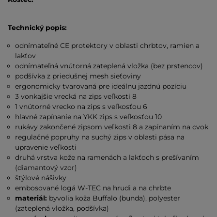
Technický popis:
odnímateľné CE protektory v oblasti chrbtov, ramien a
lakťov
odnímateľná vnútorná zateplená vložka (bez prstencov)
podšívka z priedušnej mesh sieťoviny
ergonomicky tvarovaná pre ideálnu jazdnú pozíciu
3 vonkajšie vrecká na zips veľkosti 8
1 vnútorné vrecko na zips s veľkosťou 6
hlavné zapínanie na YKK zips s veľkosťou 10
rukávy zakončené zipsom veľkosti 8 a zapínaním na cvok
regulačné popruhy na suchý zips v oblasti pása na
upravenie veľkosti
druhá vrstva kože na ramenách a lakťoch s prešívaním
(diamantový vzor)
štýlové nášivky
embosované logá W-TEC na hrudi a na chrbte
materiál:
byvolia koža Buffalo (bunda), polyester
(zateplená vložka, podšívka)