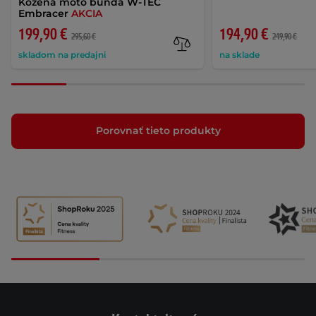
Kožená moto bunda W-TEC
Embracer
AKCIA
199,90 €
194,90 €
295,60 €
249,90 €
skladom na predajni
na sklade
Porovnať tieto produkty