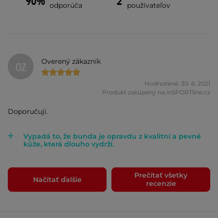
90%
2
odporúča
používateľov
Overený zákazník
OZ
Hodnotené: 30. 6. 2021
Produkt zakúpený na inSPORTline.cz
Doporučuji.
Vypadá to, že bunda je opravdu z kvalitní a pevné
kůže, která dlouho vydrží.
Prečítať všetky
Načítať ďalšie
recenzie