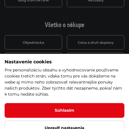
Blog inSPORTline
Aktuality
Všetko o nákupe
Objednávka
Cena a druh dopravy
Spôsob platby
Vernostný systém
Nastavenie cookies
Pre personalizáciu obsahu a vyhodnocovanie používame
cookies tretích strán, vďaka tomu pre vás dokážeme na
Montáž a servis
Reklamácie a záruka
webe aj mimo neho zobrazovať relevantnejšie ponuky
našich produktov. Zber týchto dát nezapneme, pokiaľ nám
k tomu nedáte súhlas.
Kariéra
Obchodné podmienky
Súhlasím
Upraviť nastavenia