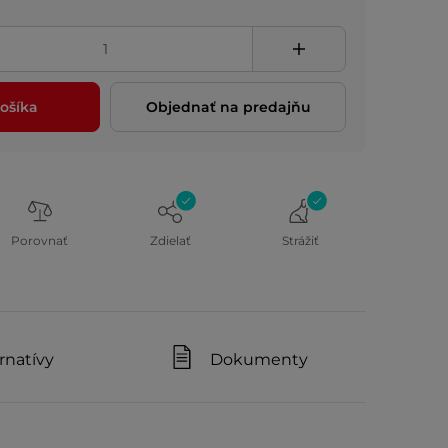
ošíka
Objednať na predajňu
Porovnať
Zdielať
Strážiť
rnatívy
Dokumenty