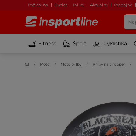
Požičovňa
Outlet
Inlive
Aktuality
Predajne
Fitness
Šport
Cyklistika
Moto
Moto prilby
Prilby na chopper