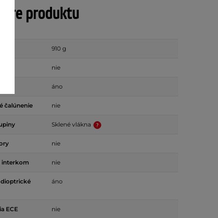
tre produktu
g)
910 g
nie
na
áno
é čalúnenie
nie
rupiny
Sklené vlákna
ory
nie
e interkom
nie
 dioptrické
áno
ia ECE
nie