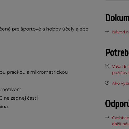
Dokume
čená pre športové a hobby účely alebo
Návod na
Potreb
Vaša do
cou prackou s mikrometrickou
požičov
Ako vyb
m motívom
 na zadnej časti
Odpor
pina
Cashbac
ďalší ná