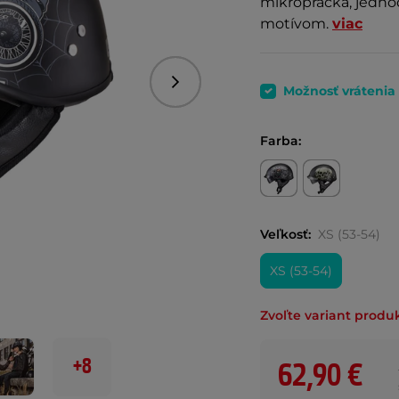
mikropracka, jedno
motívom.
viac
Nasledujúce
Možnosť vrátenia
Farba:
Veľkosť:
XS (53-54)
XS (53-54)
Zvoľte variant produ
+8
62,90 €