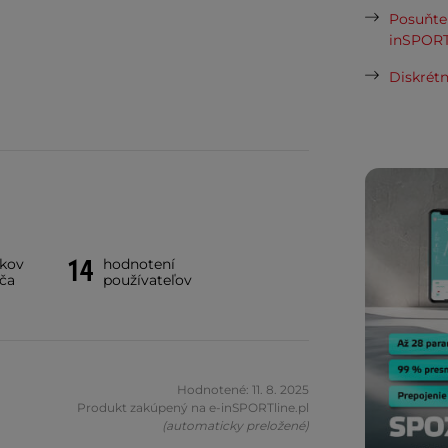
Posuňte 
inSPORT
Diskrétn
14
íkov
hodnotení
ča
používateľov
Hodnotené: 11. 8. 2025
Produkt zakúpený na e-inSPORTline.pl
(automaticky preložené)