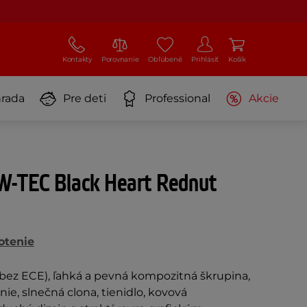
Kontakty
Porovnanie
Obľúbené
Prihlásiť
Košík
rada
Pre deti
Professional
Akcie
 W-TEC Black Heart Rednut
otenie
ez ECE), ľahká a pevná kompozitná škrupina,
e, slnečná clona, ​​tienidlo, kovová