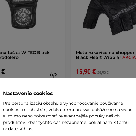
ná taška W-TEC Black
Moto rukavice na chopper
Rodolero
Black Heart Wipplar
AKCIA
 €
15,90 €
20,90 €
 na predajni
na sklade
Nastavenie cookies
+ Pridať do košíka
+ Pridať do košíka
Pre personalizáciu obsahu a vyhodnocovanie používame
cookies tretích strán, vďaka tomu pre vás dokážeme na webe
aj mimo neho zobrazovať relevantnejšie ponuky našich
produktov. Zber týchto dát nezapneme, pokiaľ nám k tomu
nedáte súhlas.