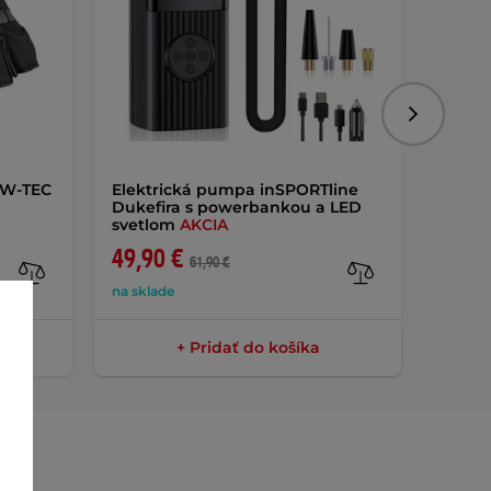
Nasledujú
 W-TEC
Elektrická pumpa inSPORTline
Ponož
Dukefira s powerbankou a LED
Domin
svetlom
AKCIA
49,90 €
9,40 
61,90 €
na sklade
skladom
+ Pridať do košíka