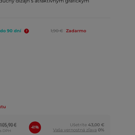
duchý dizajn s atraktívnym grafickým
 do 90 dní
1,90 €
Zadarmo
ktu
105,90 €
Ušetríte
43,00 €
-41%
Vaša vernostná zľava
0%
s DPH