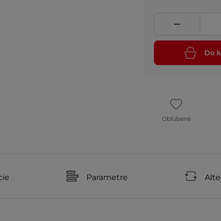
Do k
Obľúbené
cie
Parametre
Alte