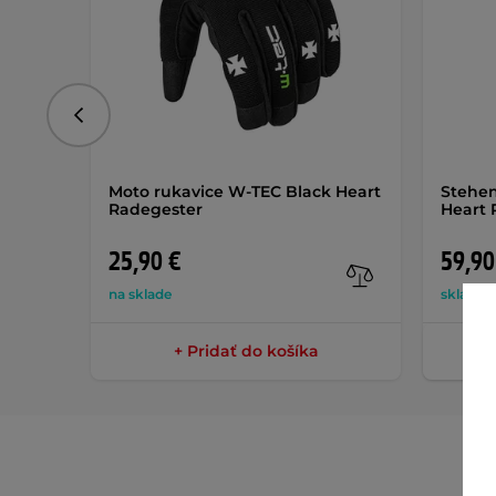
Predchádzajúce
Moto rukavice W-TEC Black Heart
Stehen
Radegester
Heart 
25,90 €
59,90
na sklade
skladom
+ Pridať do košíka