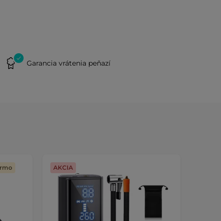
Garancia vrátenia peňazí
armo
AKCIA
Výmen