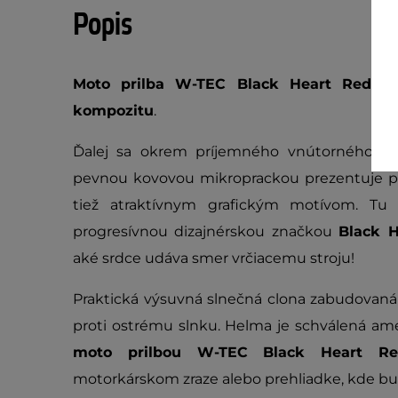
Popis
Moto prilba W-TEC Black Heart Rednut
kompozitu
.
Ďalej sa okrem príjemného vnútorného ča
pevnou kovovou mikroprackou prezentuje p
tiež atraktívnym grafickým motívom. Tu
progresívnou dizajnérskou značkou
Black H
aké srdce udáva smer vrčiacemu stroju!
Praktická výsuvná slnečná clona zabudovaná v
proti ostrému slnku. Helma je schválená a
moto prilbou W-TEC Black Heart Re
motorkárskom zraze alebo prehliadke, kde bu