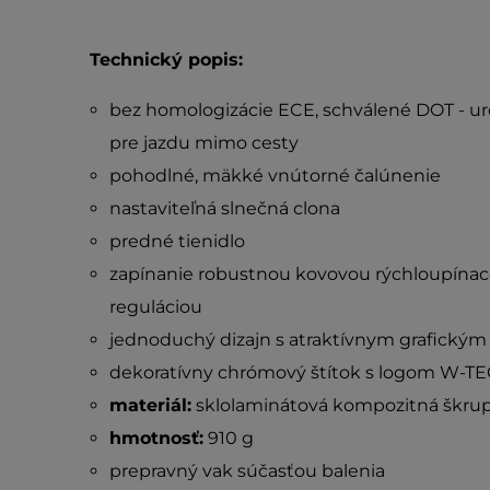
Technický popis:
bez homologizácie ECE, schválené DOT - ur
pre jazdu mimo cesty
pohodlné, mäkké vnútorné čalúnenie
nastaviteľná slnečná clona
predné tienidlo
zapínanie robustnou kovovou rýchloupína
reguláciou
jednoduchý dizajn s atraktívnym grafický
dekoratívny chrómový štítok s logom W-TEC
materiál:
sklolaminátová kompozitná škru
hmotnosť:
910 g
prepravný vak súčasťou balenia