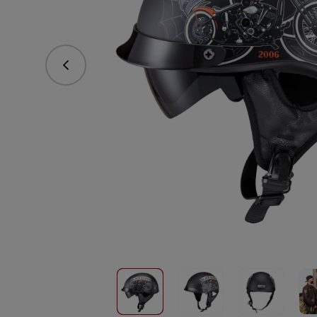
Predchádzajúce