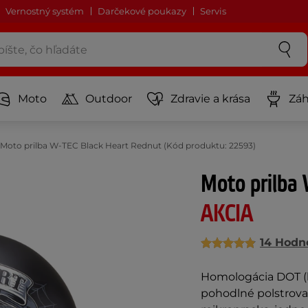
Vernostný systém
Darčekové poukazy
Servis
Moto
Outdoor
Zdravie a krása
Záh
Moto prilba W-TEC Black Heart Rednut (Kód produktu: 22593)
Moto prilba
AKCIA
14 Hodn
Homologácia DOT (b
pohodlné polstrovani