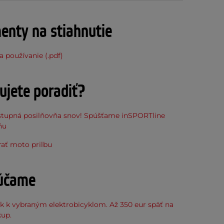
nty na stiahnutie
 používanie (.pdf)
ujete poradiť?
stupná posilňovňa snov! Spúšťame inSPORTline
ňu
rať moto prilbu
účame
k k vybraným elektrobicyklom. Až 350 eur späť na
kup.