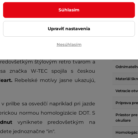
Parame
Súhlasím
Upraviť nastavenia
je vyrobená z ľahkého a pevného
Hmotnosť (
Plexi
Nesúhlasím
lúnenia a jednoduchého zapínania s
Slnečná clo
redovšetkým štýlovým retro tvarom a
Odnímateľn
 sa značka W-TEC spojila s českou
Materiál šk
eart.
Rebelské motívy jasne ukazujú,
Vetracie otv
Príprava pr
 prilbe sa osvedčí napríklad pri jazde
merickou normou homologizácie DOT. S
Priestor pre
okuliare
dnut
vyniknete predovšetkým na
dete jednoznačne "in".
Homologác