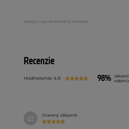
Obrázky majú iba ilustračný charakter.
Recenzie
98%
zákazn
Hodnotenie: 4.9
odporú
Overený zákazník
OZ