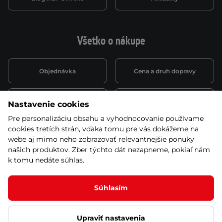
Všetko o nákupe
Objednávka
Cena a druh dopravy
Spôsob platby
Vernostný systém
Nastavenie cookies
Pre personalizáciu obsahu a vyhodnocovanie používame
cookies tretích strán, vďaka tomu pre vás dokážeme na
Montáž a servis
Reklamácie a záruka
webe aj mimo neho zobrazovať relevantnejšie ponuky
našich produktov. Zber týchto dát nezapneme, pokiaľ nám
k tomu nedáte súhlas.
Kariéra
Obchodné podmienky
Súhlasím
Upraviť nastavenia