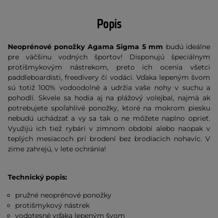
Popis
Neoprénové ponožky Agama Sigma 5 mm
budú ideálne
pre väčšinu vodných športov! Disponujú špeciálnym
protišmykovým nástrekom, preto ich ocenia všetci
paddleboardisti, freedivery či vodáci. Vďaka lepeným švom
sú totiž 100% vodoodolné a udržia vaše nohy v suchu a
pohodlí. Skvele sa hodia aj na plážový volejbal, najmä ak
potrebujete spoľahlivé ponožky, ktoré na mokrom piesku
nebudú uchádzať a vy sa tak o ne môžete naplno oprieť.
Využijú ich tiež rybári v zimnom období alebo naopak v
teplých mesiacoch pri brodení bez brodiacich nohavíc. V
zime zahrejú, v lete ochránia!
Technický popis:
pružné neoprénové ponožky
protišmykový nástrek
vodotesné vďaka lepeným švom