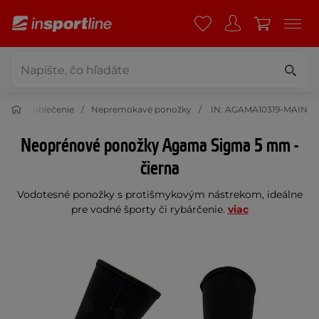
oorové oblečenie
Nepremokavé ponožky
IN: AGAMA10319-MAIN
Neoprénové ponožky Agama Sigma 5 mm -
čierna
Vodotesné ponožky s protišmykovým nástrekom, ideálne
pre vodné športy či rybárčenie.
viac