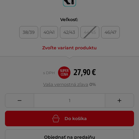
Veľkosť:
38/39
40/41
42/43
44/45
46/47
Zvoľte variant produktu
27,90 €
SUPER
s DPH
CENA
Vaša vernostná zľava
0%
Do košíka
Objednať na predajňu