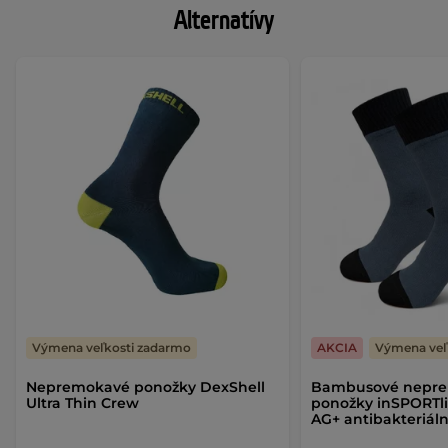
Alternatívy
Výmena veľkosti zadarmo
AKCIA
Výmena veľ
Nepremokavé ponožky DexShell
Bambusové nepr
Ultra Thin Crew
ponožky inSPORTl
AG+ antibakteriál