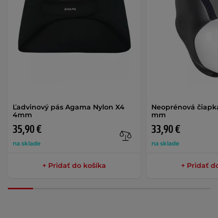
Ľadvinový pás Agama Nylon X4
Neoprénová čiapk
4mm
mm
35,90 €
33,90 €
na sklade
na sklade
+ Pridať do košíka
+ Pridať d