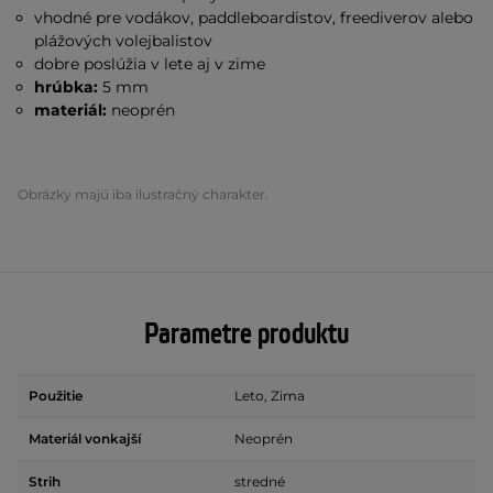
vhodné pre vodákov, paddleboardistov, freediverov alebo
plážových volejbalistov
dobre poslúžia v lete aj v zime
hrúbka:
5 mm
materiál:
neoprén
Obrázky majú iba ilustračný charakter.
Parametre produktu
Použitie
Leto, Zima
Materiál vonkajší
Neoprén
Strih
stredné