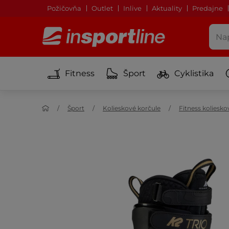
Požičovňa
Outlet
Inlive
Aktuality
Predajne
Fitness
Šport
Cyklistika
Šport
Kolieskové korčule
Fitness koliesko