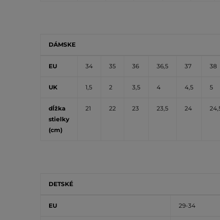
DÁMSKE
EU
34
35
36
36,5
37
38
UK
1,5
2
3,5
4
4,5
5
dĺžka
21
22
23
23,5
24
24,
stielky
(cm)
DETSKÉ
EU
29-34