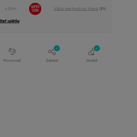
SUPER
Vaša vernostná zľava
0%
s DPH
CENA
ítať splátky
Porovnať
Zdielať
Strážiť