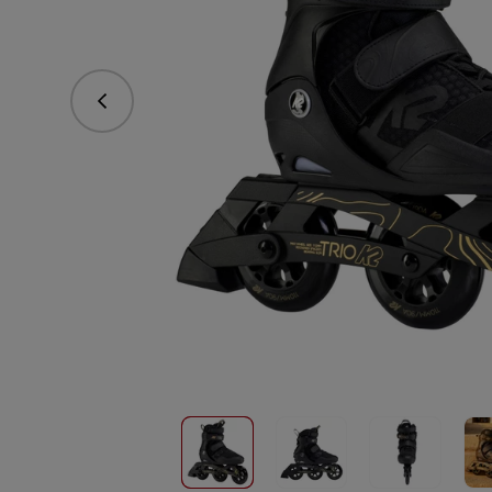
Predchádzajúce