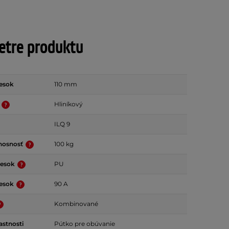
tre produktu
iesok
110 mm
ľ
Hliníkový
ILQ 9
nosnosť
100 kg
liesok
PU
iesok
90 A
Kombinované
astnosti
Pútko pre obúvanie