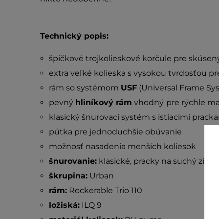
Technický popis:
špičkové trojkolieskové korčule pre skúsen
extra veľké kolieska s vysokou tvrdosťou pr
rám so systémom
USF
(Universal Frame Sy
pevný
hliníkový rám
vhodný
pre rýchle m
klasický šnurovací systém s istiacimi prack
pútka pre jednoduchšie obúvanie
možnosť nasadenia menších koliesok
šnurovanie:
klasické, pracky na suchý zips
škrupina:
Urban
rám:
Rockerable Trio 110
ložiská:
ILQ 9