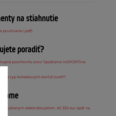
nty na stiahnutie
 používanie (.pdf)
ujete poradiť?
stupná posilňovňa snov! Spúšťame inSPORTline
ňu
osť a typ kolieskových korčúľ zvoliť?
účame
k k vybraným elektrobicyklom. Až 350 eur späť na
kup.