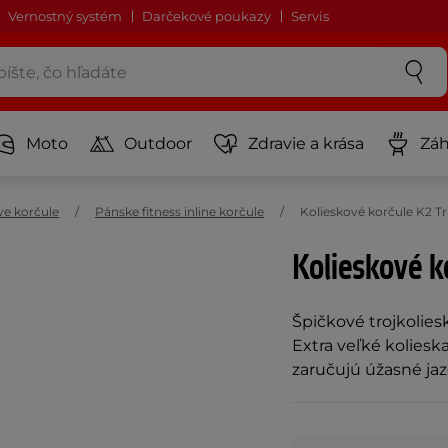
Vernostný systém
Darčekové poukazy
Servis
Moto
Outdoor
Zdravie a krása
Záh
ve korčule
Pánske fitness inline korčule
Kolieskové korčule K2 Tr
Kolieskové k
Špičkové trojkolies
Extra veľké kolieska
zaručujú úžasné jaz