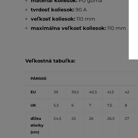
materiál koliesok:
PU guma
tvrdosť koliesok:
90 A
veľkosť koliesok:
110 mm
maximálna veľkosť koliesok:
110 mm
Veľkostná tabuľka:
PÁNSKE
EU
39
39,5
40,5
41,5
42
UK
5,5
6
7
7,5
8
dĺžka
24,5
25
26
26,5
27
stielky
(cm)