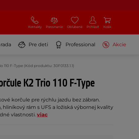
Kontakty
Porovnanie
Obľúbené
Prihlásiť
Košík
rada
Pre deti
Professional
Akcie
io 110 F-Type (Kód produktu: 30F0133.1.1)
orčule K2 Trio 110 F-Type
kové korčule pre rýchlu jazdu bez zábran.
, hliníkový rám s UFS a ložiská výbornej kvality
dné vlastnosti.
viac