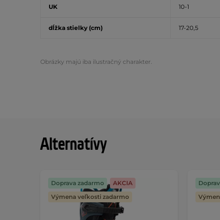
UK
10-1
dĺžka stielky (cm)
17-20,5
Obrázky majú iba ilustračný charakter.
Alternatívy
Doprava zadarmo
AKCIA
Doprav
Výmena veľkosti zadarmo
Výmena