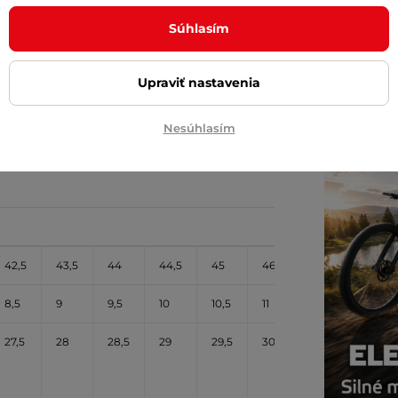
Posuňte 
Súhlasím
inSPORT
Diskrétn
Upraviť nastavenia
Nesúhlasím
42,5
43,5
44
44,5
45
46
47
48
8,5
9
9,5
10
10,5
11
11,5
12
27,5
28
28,5
29
29,5
30
30,5
31