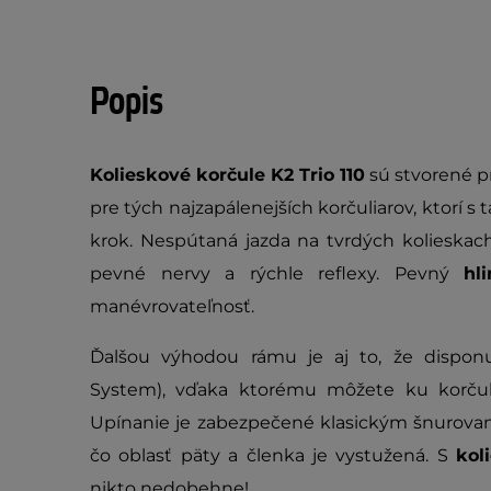
Popis
Kolieskové korčule K2 Trio 110
sú stvorené pr
pre tých najzapálenejších korčuliarov, ktorí s
krok. Nespútaná jazda na tvrdých kolieska
pevné nervy a rýchle reflexy. Pevný
hl
manévrovateľnosť.
Ďalšou výhodou rámu je aj to, že disp
System), vďaka ktorému môžete ku korčuli
Upínanie je zabezpečené klasickým šnurovan
čo oblasť päty a členka je vystužená. S
kol
nikto nedobehne!