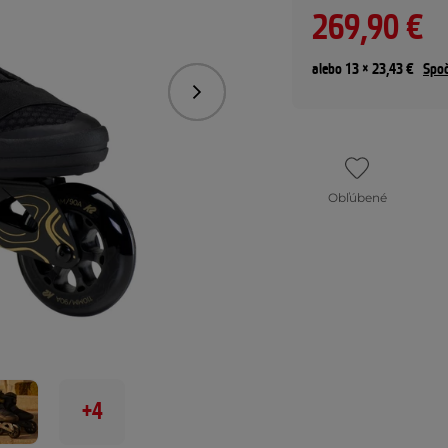
269,90 €
alebo 13 × 23,43 €
Spoč
Nasledujúce
Obľúbené
+4