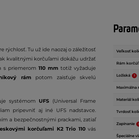
Parame
e rýchlosť. Tu už ide naozaj o záležitosť
Veľkosť kol
 tak kvalitnými korčuľami dokážu udržať
Rám korčú
ch s priemerom
110 mm
totiž vyžaduje
Ložiská
iníkový rám
potom zaisťuje skvelú
Maximálna 
Materiál ko
onuje systémom
UFS
(Universal Frame
am pripevniť aj iné UFS nadstavce.
Tvrdosť kol
ím a bezpečnostnými prackami, zatiaľ
Zapínanie
ieskovými korčuľami K2 Trio 110
vás
Špeciálne vl