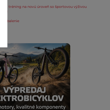
svoj tréning na novú úroveň so športovou výživou
line!
e zabalenie