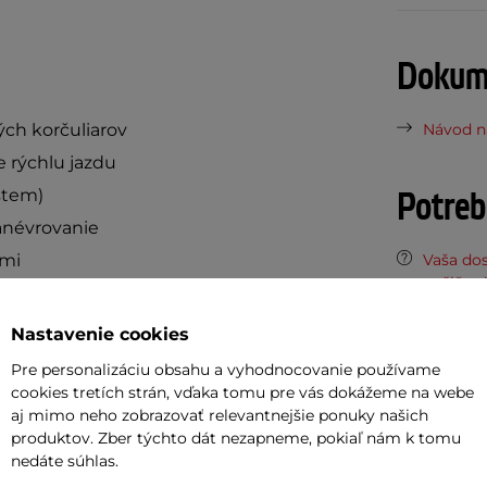
Dokume
ých korčuliarov
Návod na
e rýchlu jazdu
Potreb
stem)
anévrovanie
ami
Vaša do
požičov
Akú veľk
Nastavenie cookies
Pre personalizáciu obsahu a vyhodnocovanie používame
Odpor
cookies tretích strán, vďaka tomu pre vás dokážeme na webe
aj mimo neho zobrazovať relevantnejšie ponuky našich
produktov. Zber týchto dát nezapneme, pokiaľ nám k tomu
Cashbac
nedáte súhlas.
ďalší ná