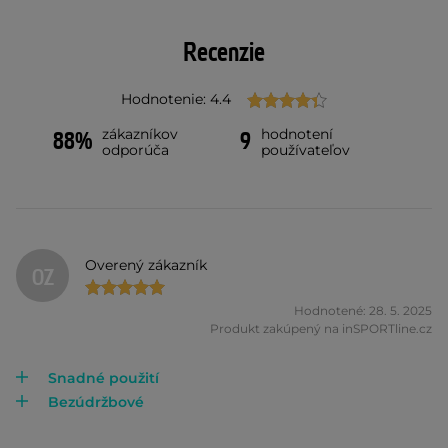
Recenzie
Hodnotenie: 4.4
zákazníkov
hodnotení
88%
9
odporúča
používateľov
Overený zákazník
OZ
Hodnotené: 28. 5. 2025
Produkt zakúpený na inSPORTline.cz
Snadné použití
Bezúdržbové