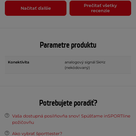
Prečítať všetky
Načítať ďalšie
recenzie
Parametre produktu
Konektivita
analogový signál 5kHz
(nekódovaný)
Potrebujete poradiť?
Vaša dostupná posilňovňa snov! Spúšťame inSPORTline
požičovňu
Ako vybrať športtester?