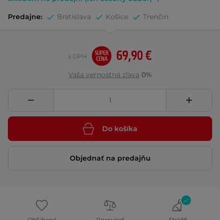
Predajne:
Bratislava
Košice
Trenčín
69,90 €
SUPER
s DPH
CENA
Vaša vernostná zľava
0%
Do košíka
Objednať na predajňu
Obľúbené
Porovnať
Strážiť