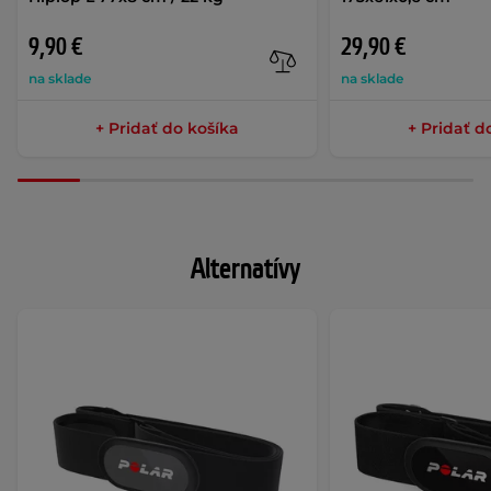
9,90 €
29,90 €
na sklade
na sklade
+ Pridať do košíka
+ Pridať d
Alternatívy