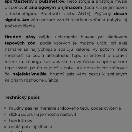
športtesterov
a
pulzmetrov
. Tieto stroje a prístroje musia
disponovať
analógovým prijímačom
(teda
nie
prijímačom
s technológiou Bluetooth alebo ANT+). Zvýšený
dosah
signálu 4m
vám potom zaručí relatívnu voľnosť pohybu aj
počas cvičenia.
Hrudné pásy
nájdu uplatnenie hlavne pri sledovaní
tepových zón
, podľa ktorých je možné určiť, pri akej
námahe sa najrýchlejšie spaľujú kalórie. Vy potom máte
možnosť sa podľa aktuálneho tepu orientovať a upraviť
intenzitu tréningu tak, aby ste na vytúženom optimálnom
tepe zostali po čo najdlhšiu dobu. Ak teda chcete trénovať
čo
najefektívnejšie
, hrudný pás vám cestu k spáleným
kalóriám rozhodne uľahčí!
Technický popis:
hrudný pás na meranie srdcového tepu počas cvičenia
dĺžku popruhu je možné nastaviť
bezdrôtový
odolá potu aj vlhkosti