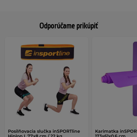
Odporúčame prikúpiť
Posilňovacia slučka inSPORTline
Karimatka inSPOR
Hiplop L 77x8 cm / 22 kg
173x61x0,6 cm