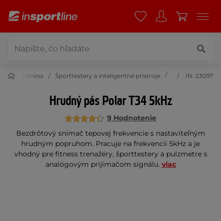
Fitness
Športtestery a inteligentné prístroje
IN: 23097
Hrudný pás Polar T34 5kHz
9 Hodnotenie
Bezdrôtový snímač tepovej frekvencie s nastaviteľným
hrudným popruhom. Pracuje na frekvencii 5kHz a je
vhodný pre fitness trenažéry, športtestery a pulzmetre s
analógovým prijímačom signálu.
viac