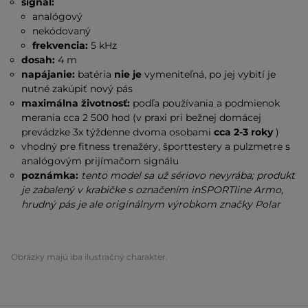
signál:
analógový
nekódovaný
frekvencia:
5 kHz
dosah:
4 m
napájanie:
batéria
nie je
vymeniteľná, po jej vybití je
nutné zakúpiť nový pás
maximálna životnosť:
podľa používania a podmienok
merania cca 2 500 hod (v praxi pri bežnej domácej
prevádzke 3x týždenne dvoma osobami
cca 2-3 roky
)
vhodný pre fitness trenažéry, športtestery a pulzmetre s
analógovým prijímačom signálu
poznámka:
tento model sa už sériovo nevyrába; produkt
je zabalený v krabičke s označením inSPORTline Armo,
hrudný pás je ale originálnym výrobkom značky
Polar
Obrázky majú iba ilustračný charakter.