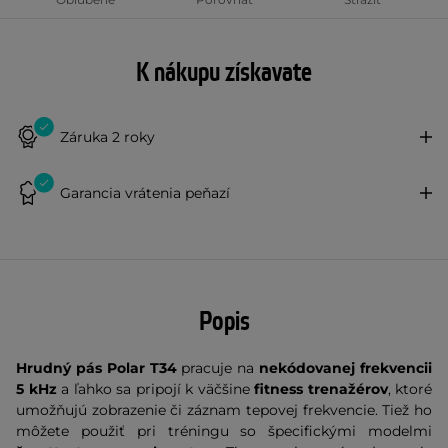
K nákupu získavate
Záruka 2 roky
Garancia vrátenia peňazí
Popis
Hrudný pás Polar T34
pracuje na
nekódovanej frekvencii
5 kHz
a ľahko sa pripojí k väčšine
fitness trenažérov
, ktoré
umožňujú zobrazenie či záznam tepovej frekvencie. Tiež ho
môžete použiť pri tréningu so špecifickými modelmi