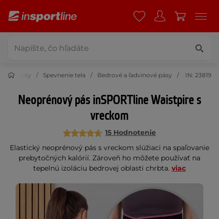
é pomôcky
Spevnenie tela
Bedrové a ľadvinové pásy
IN: 23819
Neoprénový pás inSPORTline Waistpire s
vreckom
15 Hodnotenie
Elastický neoprénový pás s vreckom slúžiaci na spaľovanie
prebytočných kalórií. Zároveň ho môžete používať na
tepelnú izoláciu bedrovej oblasti chrbta.
viac