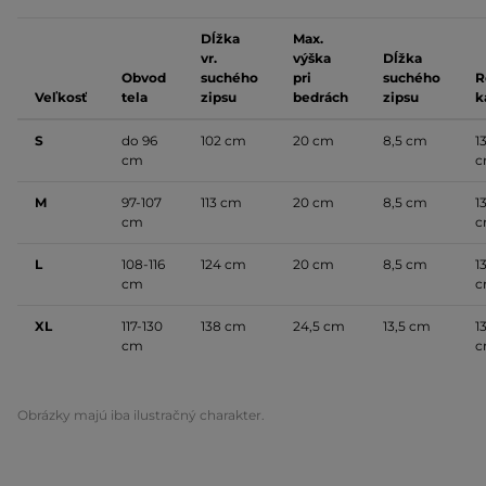
Dĺžka
Max.
vr.
výška
Dĺžka
Obvod
suchého
pri
suchého
R
Veľkosť
tela
zipsu
bedrách
zipsu
k
S
do 96
102 cm
20 cm
8,5 cm
13
cm
c
M
97-107
113 cm
20 cm
8,5 cm
13
cm
c
L
108-116
124 cm
20 cm
8,5 cm
13
cm
c
XL
117-130
138 cm
24,5 cm
13,5 cm
13
cm
c
Obrázky majú iba ilustračný charakter.