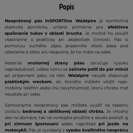
Popis
Neoprénový pás inSPORTline Waistpire
je komfortná
elastická pomôcka, určená primárne pre
efektívne
spaľovanie tukov v oblasti brucha
. Je možné ho použiť
všestranne a prakticky pri akejkoľvek činnosti. Pás si
pomocou suchého zipsu pripevníte okolo pása pod
oblečenie a nikto ani nespozná, že ho máte na sebe.
Materiál
vnútornej strany pásu
zaručuje vysokú
nepriedušnosť, vďaka tomu sa
začnete potiť do pár minút
po pripevnení pásu na telo.
Waistpire
navyše disponuje
praktickým vreckom
, do ktorého môžete vložiť napr.
mobilný telefón alebo inú nevyhnutnosť, ktorú chcete mať
neustále pri sebe.
Samozrejme neoprénový pás môžete využiť na tepelnú
izoláciu
bedrovej a obličkovej oblasti chrbta.
Je vhodný
ako na domáce, tak na vonkajšie použitie a skvele poslúži aj
pri zimnom športovaní
alebo napríklad
pri jazde na
motocykli.
Pás je vyrobený z
vysoko kvalitného neoprénu