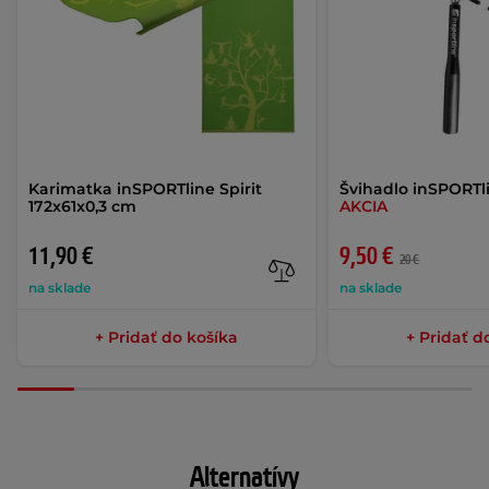
Karimatka inSPORTline Spirit
Švihadlo inSPORT
172x61x0,3 cm
AKCIA
11,90 €
9,50 €
20 €
na sklade
na sklade
+ Pridať do košíka
+ Pridať d
Alternatívy