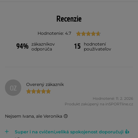
Recenzie
Hodnotenie: 4.7
zákazníkov
hodnotení
94%
15
odporúča
používateľov
Overený zákazník
OZ
Hodnotené: 11. 2. 2026
Produkt zakúpený na inSPORTline.cz
Nejsem Ivana, ale Veronika 🙃
Super i na cvičení,veliká spokojenost doporučuji 👍