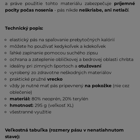
a práve použitie tohto materiálu zabezpečuje
príjemné
pocity počas nosenia
- pás nikde
neškriabe, ani netlačí
.
Technický popis:
elastický pás na spaľovanie prebytočných kalórií
môžete ho používať kedykoľvek a kdekoľvek
ľahké zapínanie pomocou suchého zipsu
ochrana a zateplenie obličkovej a bedrovej oblasti chrbta
ideálny pri zimných športoch a
otužovaní
vyrobený zo zdravotne neškodných materiálov
praktické pružné
vrecko
vždy je nutné mať pás pripevnený
na pokožke
(nie cez
oblečenie)
materiál:
80% neoprén, 20% terylén
hmotnosť:
295 g (veľkosť XL)
všestranné využitie
Veľkostná tabuľka (rozmery pásu v nenatiahnutom
stave):