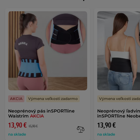
AKCIA
Výmena veľkosti zadarmo
Výmena veľkosti za
Neoprénový pás inSPORTline
Neoprénový ľadvi
Waistrim
AKCIA
inSPORTline Neobe
13,90 €
13,90 €
15,90 €
na sklade
na sklade