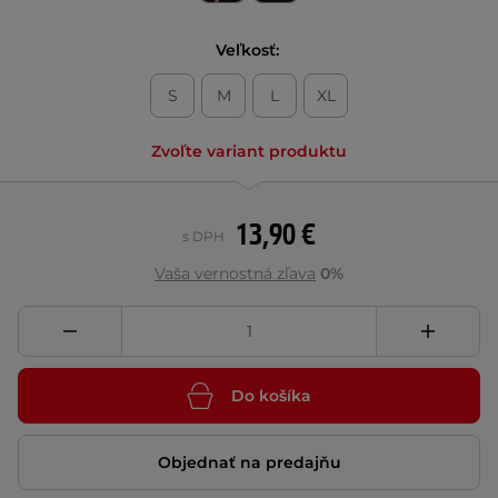
Veľkosť:
S
M
L
XL
Zvoľte variant produktu
13,90 €
s DPH
Vaša vernostná zľava
0%
Do košíka
Objednať na predajňu