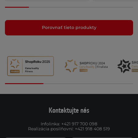
Porovnať tieto produkty
Kontaktujte nás
Infolinka
:
+421 917 700 098
Realizácia posilňovní
:
+421 918 408 519