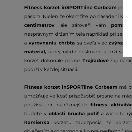
Fitness korzet inSPORTline Corbeam
je id
pásom. Nielen že okamžite po nasadení korze
centimetrov
, ale zároveň vám
pomáha
nesprávnym držaním tela napríklad pri seda
a
vyrovnaniu chrbta
sa oveľa viac
zvýrazni
materiál,
ktorý nikde neškriabe a drží vždy
korzet dokonale padne.
Trojradové
zapínani
podrží v každej situácii.
Fitness korzet inSPORTline Corbeam
má p
umožňuje veľkosť prispôsobiť presne na mier
používať pri najrôznejších
fitness aktivitác
budete v
oblasti brucha potiť
a začnete rý
Ramienka
korzetu zabezpečia, že korze
oblečením ako termo tielko pre perfektnú po