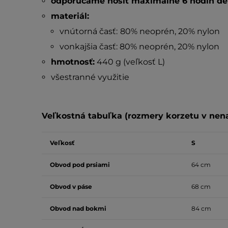
odporúčame nosiť maximálne 6 hodín d
materiál:
vnútorná časť:
80% neoprén, 20% nylon
vonkajšia časť: 80% neoprén, 20% nylon
hmotnosť:
440 g (veľkosť L)
všestranné využitie
Veľkostná tabuľka (rozmery korzetu v nen
Veľkosť
S
Obvod pod prsiami
64 cm
Obvod v páse
68 cm
Obvod nad bokmi
84 cm