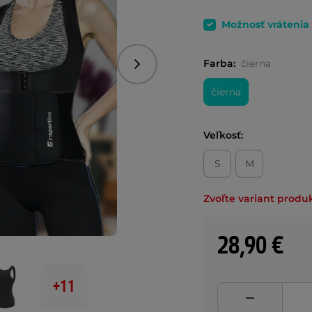
Možnosť vrátenia
Farba:
čierna
Nasledujúce
čierna
Veľkosť:
S
M
Zvoľte variant produ
28,90 €
+11