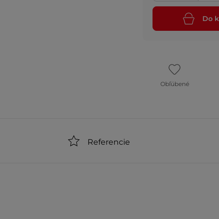
Do k
Obľúbené
Referencie