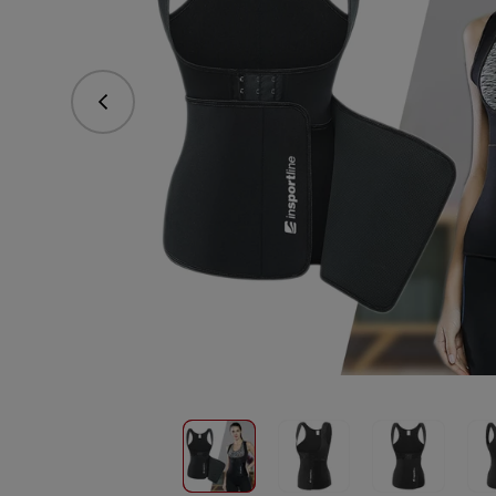
Predchádzajúce