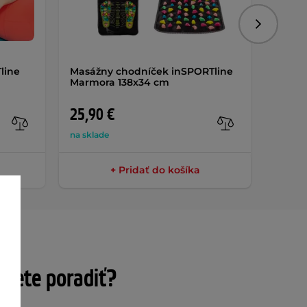
Nasledujú
line
Masážny chodníček inSPORTline
Posil
Marmora 138x34 cm
Rand 
25,90 €
10,5
na sklade
na skla
+ Pridať do košíka
ujete poradiť?