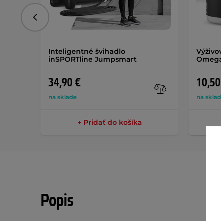
Predchádzajúce
Inteligentné švihadlo
Výživo
inSPORTline Jumpsmart
Omega 
34,90 €
10,50
na sklade
na skla
+ Pridať do košíka
Popis