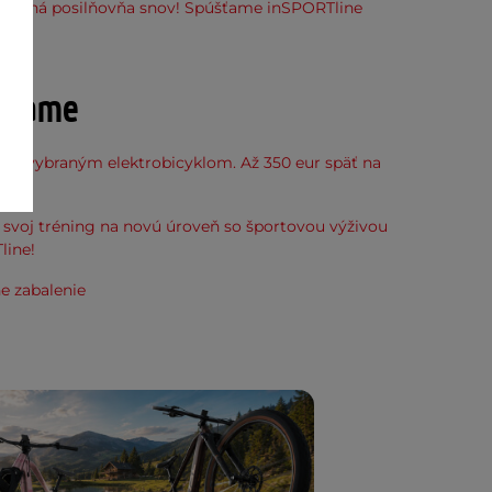
stupná posilňovňa snov! Spúšťame inSPORTline
ňu
účame
k k vybraným elektrobicyklom. Až 350 eur späť na
kup.
svoj tréning na novú úroveň so športovou výživou
line!
e zabalenie