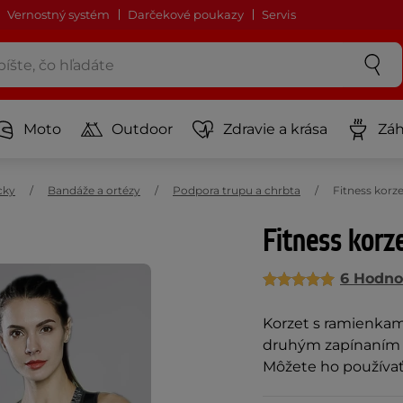
Vernostný systém
Darčekové poukazy
Servis
Moto
Outdoor
Zdravie a krása
Záh
cky
Bandáže a ortézy
Podpora trupu a chrbta
Fitness korz
Fitness kor
6 Hodno
Korzet s ramienkam
druhým zapínaním n
Môžete ho používať a