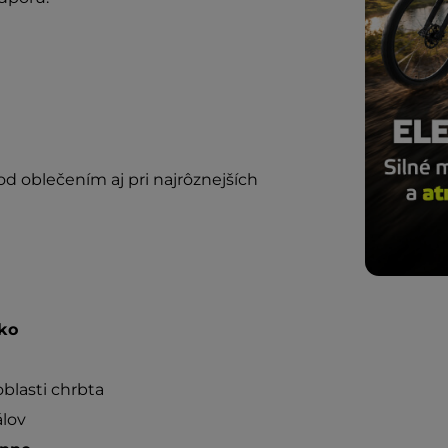
d oblečením aj pri najrôznejších
ko
oblasti chrbta
lov