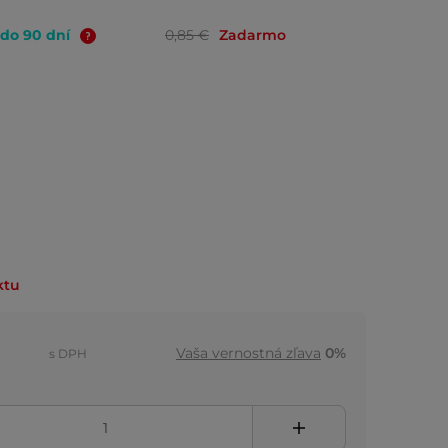
 do 90 dní
0,85 €
Zadarmo
ktu
Vaša vernostná zľava
0%
s DPH