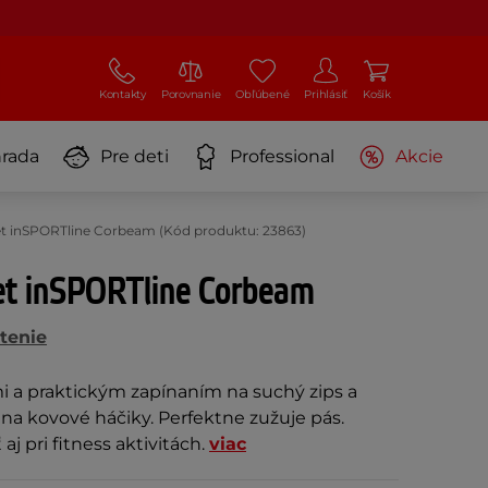
Kontakty
Porovnanie
Obľúbené
Prihlásiť
Košík
rada
Pre deti
Professional
Akcie
et inSPORTline Corbeam (Kód produktu: 23863)
zet inSPORTline Corbeam
tenie
i a praktickým zapínaním na suchý zips a
a kovové háčiky. Perfektne zužuje pás.
j pri fitness aktivitách.
viac