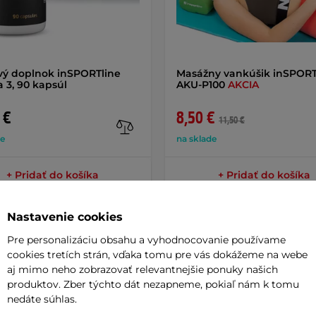
vý doplnok inSPORTline
Masážny vankúšik inSPORT
3, 90 kapsúl
AKU-P100
AKCIA
 €
8,50 €
11,50 €
de
na sklade
+ Pridať do košíka
+ Pridať do košíka
Nastavenie cookies
Pre personalizáciu obsahu a vyhodnocovanie používame
cookies tretích strán, vďaka tomu pre vás dokážeme na webe
aj mimo neho zobrazovať relevantnejšie ponuky našich
Potreb
produktov. Zber týchto dát nezapneme, pokiaľ nám k tomu
nedáte súhlas.