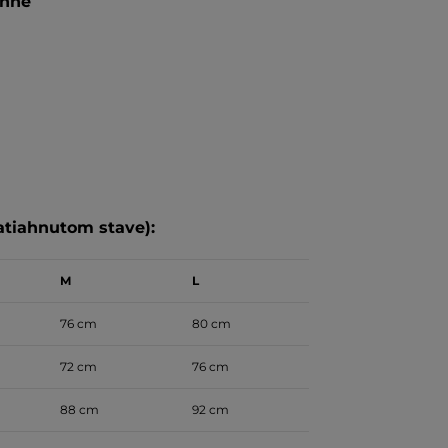
enne
atiahnutom stave):
M
L
76 cm
80 cm
72 cm
76 cm
88 cm
92 cm