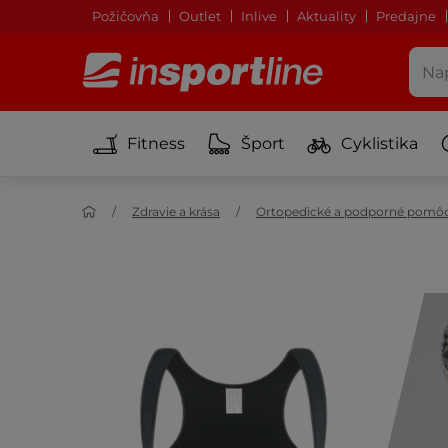
Požičovňa
Outlet
Inlive
Aktuality
Predajne
Fitness
Šport
Cyklistika
Zdravie a krása
Ortopedické a podporné pomô