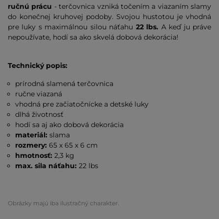
ručnú prácu
- terčovnica vzniká točením a viazaním slamy
do konečnej kruhovej podoby. Svojou hustotou je vhodná
pre luky s maximálnou silou náťahu
22 lbs.
A keď ju práve
nepoužívate, hodí sa ako skvelá dobová dekorácia!
Technický popis:
prírodná slamená terčovnica
ručne viazaná
vhodná pre začiatočnícke a detské luky
dlhá životnosť
hodí sa aj ako dobová dekorácia
materiál:
slama
rozmery:
65 x 65 x 6 cm
hmotnosť:
2,3 kg
max. sila náťahu:
22 lbs
Obrázky majú iba ilustračný charakter.