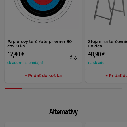
Papierový terč Yate priemer 80
Stojan na terčovn
cm 10 ks
Foldeal
12,40 €
48,90 €
skladom na predajni
na sklade
+ Pridať do košíka
+ Pridať d
Alternatívy