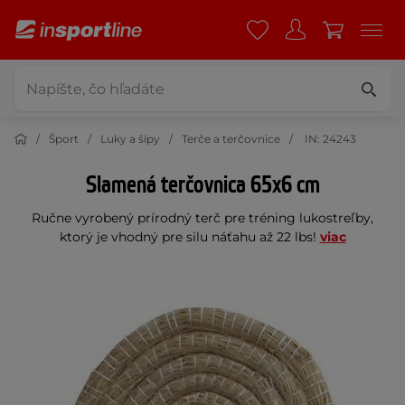
Šport
Luky a šípy
Terče a terčovnice
IN: 24243
Slamená terčovnica 65x6 cm
Ručne vyrobený prírodný terč pre tréning lukostreľby,
ktorý je vhodný pre silu náťahu až 22 lbs!
viac