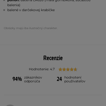
pohon:
batéria LR626 (malá gombíková, súčasťou
balenia)
balené v darčekovej krabičke
Obrázky majú iba ilustračný charakter.
Recenzie
Hodnotenie: 4.7
zákazníkov
hodnotení
94%
24
odporúča
používateľov