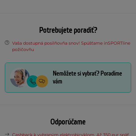
Potrebujete poradiť?
Vaša dostupná posilňovňa snov! Spúšťame inSPORTline
požičovňu
Nemôžete si vybrať? Poradíme
vám
Odporúčame
Cashback k vybraným elektrobicyklom. Až 350 eur späť