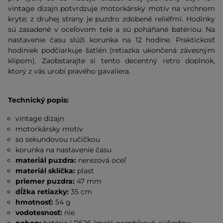
vintage dizajn potvrdzuje motorkársky motív na vrchnom
kryte; z druhej strany je puzdro zdobené reliéfmi. Hodinky
sú zasadené v oceľovom tele a sú poháňané batériou.
Na
nastavenie času slúži korunka na 12 hodine.
Praktickosť
hodiniek podčiarkuje šatlén (retiazka ukončená závesným
klipom). Zaobstarajte si tento decentný retro doplnok,
ktorý z vás urobí pravého gavaliera.
Technický popis:
vintage dizajn
motorkársky motív
so sekundovou ručičkou
korunka na nastavenie času
materiál puzdra:
nerezová oceľ
materiál sklíčka:
plast
priemer puzdra:
47 mm
dĺžka retiazky:
35 cm
hmotnosť:
54 g
vodotesnosť:
nie