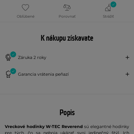
Obľúbené
Porovnať
Strážiť
K nákupu získavate
Záruka 2 roky
Garancia vrátenia peňazí
Popis
Vreckové hodinky W-TEC Reverend
sú elegantné hodinky
pre tých, čo sa neboja ukázať svoj jedinečný štýl. Ich