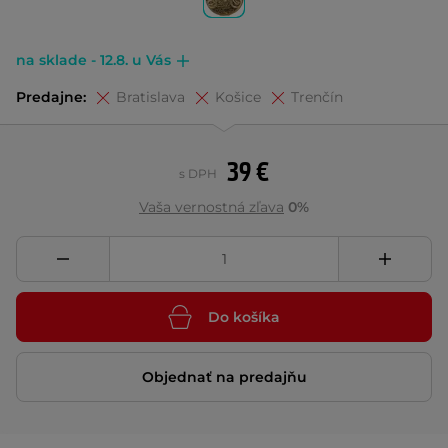
na sklade - 12.8. u Vás
Predajne:
Bratislava
Košice
Trenčín
39 €
s DPH
Vaša vernostná zľava
0%
Do košíka
Objednať na predajňu