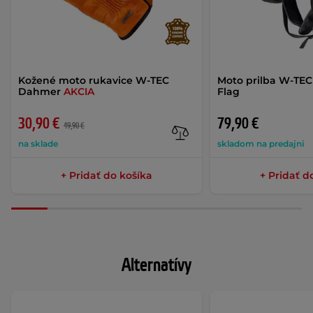
Kožené moto rukavice W-TEC
Moto prilba W-TEC
Dahmer
AKCIA
Flag
30,90 €
79,90 €
49,90 €
na sklade
skladom na predajni
+ Pridať do košíka
+ Pridať d
Alternatívy