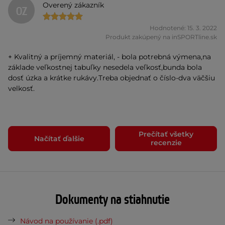
Overený zákazník
OZ
Hodnotené: 15. 3. 2022
Produkt zakúpený na inSPORTline.sk
+ Kvalitný a príjemný materiál, - bola potrebná výmena,na
základe veľkostnej tabuľky nesedela veľkosť,bunda bola
dosť úzka a krátke rukávy.Treba objednať o číslo-dva väčšiu
velkosť.
Prečítať všetky
Načítať ďalšie
recenzie
Dokumenty na stiahnutie
Návod na používanie (.pdf)