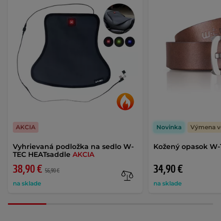
AKCIA
Novinka
Výmena v
Vyhrievaná podložka na sedlo W-
Kožený opasok W-
TEC HEATsaddle
AKCIA
38,90 €
34,90 €
56,90 €
na sklade
na sklade