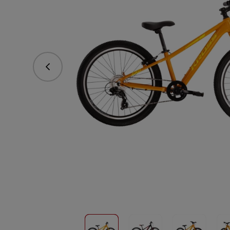
Predchádzajúce