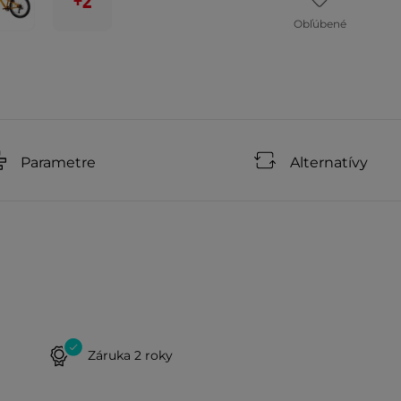
+2
Obľúbené
Parametre
Alternatívy
Záruka 2 roky