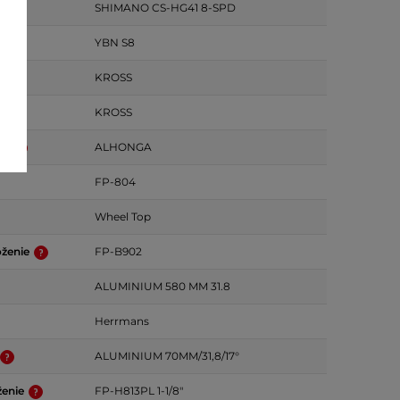
SHIMANO CS-HG41 8-SPD
YBN S8
k
KROSS
KROSS
ky
ALHONGA
FP-804
Wheel Top
oženie
FP-B902
ALUMINIUM 580 MM 31.8
Herrmans
ALUMINIUM 70MM/31,8/17°
ženie
FP-H813PL 1-1/8"