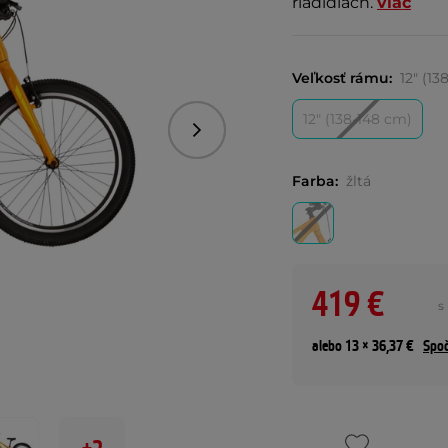
riadidlách.
viac
Veľkosť rámu:
12" (13
12" (138-148 cm)
Nasledujúce
Farba:
žltá
419 €
s
alebo 13 × 36,37 €
Spoč