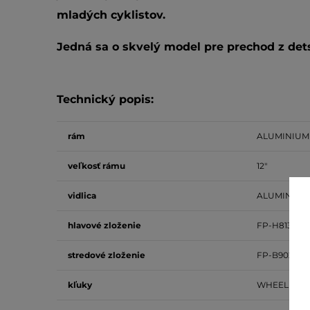
mladých cyklistov.
Jedná sa o skvelý model pre prechod z det
Technický popis:
rám
ALUMINIUM
veľkosť rámu
12"
vidlica
ALUMINIUM
hlavové zloženie
FP-H813PL 1-
stredové zloženie
FP-B902
kľuky
WHEEL TOP 