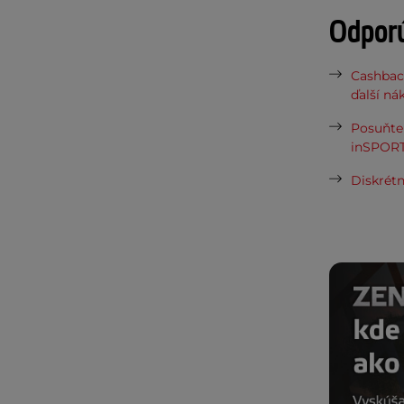
Odpor
Cashbac
ďalší ná
Posuňte 
inSPORT
Diskrétn