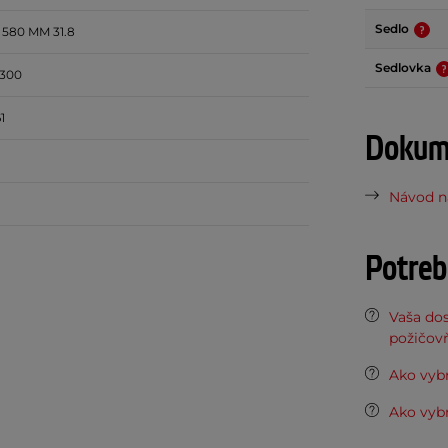
Sedlo
580 MM 31.8
Sedlovka
x300
1
Dokume
Návod na
Potreb
Vaša do
požičov
Ako vybr
Ako vybr