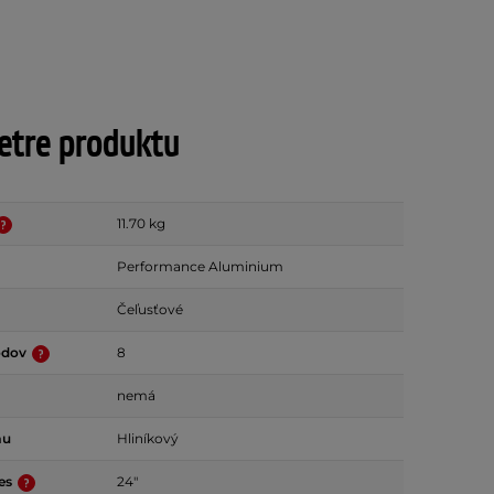
tre produktu
11.70 kg
Performance Aluminium
Čeľusťové
odov
8
nemá
mu
Hliníkový
ies
24"