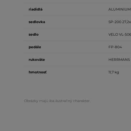
riadidlá
ALUMINIUM 
sedlovka
SP-200 27,2
sedlo
VELO VL-506
pedále
FP-804
rukoväte
HERRMANS
hmotnosť
11,7 kg
Obrázky majú iba ilustračný charakter.