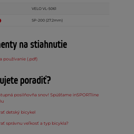
VELO VL-5061
SP-200 (27.2mm)
nty na stiahnutie
 používanie (.pdf)
ujete poradiť?
stupná posilňovňa snov! Spúšťame inSPORTline
ňu
ať detský bicykel
ať správnu veľkosť a typ bicykla?