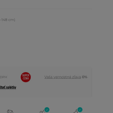
8-148 cm)
SUPER
Vaša vernostná zľava
0%
 DPH
CENA
ítať splátky