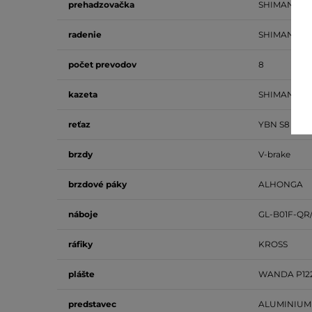
prehadzovačka
SHIMANO T
radenie
SHIMANO AL
počet
prevodov
8
kazeta
SHIMANO HG4
reťaz
YBN S8
brzdy
V-brake
brzdové
páky
ALHONGA
náboje
GL-B01F-QR
ráfiky
KROSS
plášte
WANDA P122
predstavec
ALUMINIUM 