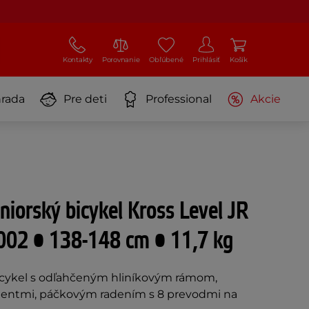
Kontakty
Porovnanie
Obľúbené
Prihlásiť
Košík
rada
Pre deti
Professional
Akcie
niorský bicykel Kross Level JR
002 • 138-148 cm • 11,7 kg
bicykel s odľahčeným hliníkovým rámom,
entmi, páčkovým radením s 8 prevodmi na