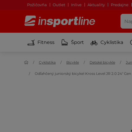
Požičovňa
Outlet
Inlive
Aktuality
Predajne
Fitness
Šport
Cyklistika
Cyklistika
Bicykle
Detské bicykle
Jun
Odľahčený juniorský bicykel Kross Level JR 2.0 24" Ge