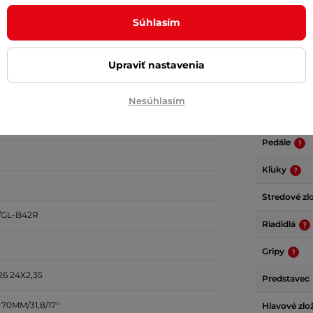
OURNEY TX800
Kazeta
Súhlasím
Reťaz
TUS M315
Predný ráfi
Upraviť nastavenia
Zadný ráfik
1-8 (11-34T)
Nesúhlasím
Brzdové pá
Pedále
Kľuky
Stredové zl
/GL-B42R
Riadidlá
Gripy
6 24X2,35
Predstavec
70MM/31,8/17°
Hlavové zlo