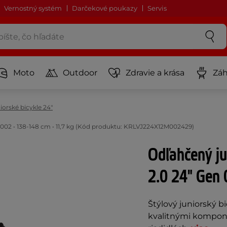
Vernostný systém
Darčekové poukazy
Servis
Moto
Outdoor
Zdravie a krása
Záh
iorské bicykle 24"
n 002 • 138-148 cm • 11,7 kg (Kód produktu: KRLVJ224X12M002429)
Odľahčený ju
2.0 24" Gen 
Štýlový juniorský 
kvalitnými kompon