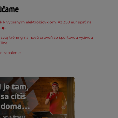
účame
k k vybraným elektrobicyklom. Až 350 eur späť na
kup.
svoj tréning na novú úroveň so športovou výživou
line!
e zabalenie