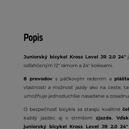
Popis
Juniorský bicykel Kross Level JR 2.0 24"
j
odľahčeným 12" rámom a 24" kolesami.
8 prevodov
s páčkovým radením a
pláš
vlastnosti a možnosť jazdy ako na ceste, t
umožňuje jednoduchšie nasadanie a zosadnut
O bezpečnosť bicykla sa starajú kvalitné
če
každý jazdec aj v strmšom
zjazde. Vďa
juniorský bicykel Kross Level JR 2.0 24"