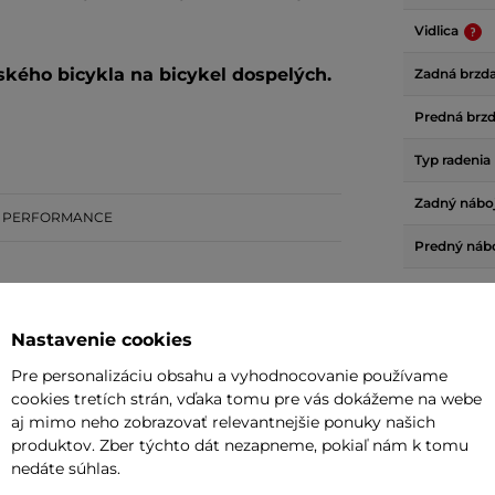
Vidlica
ského bicykla na bicykel dospelých.
Zadná brzd
Predná brz
Typ radenia
Zadný nábo
 PERFORMANCE
Predný náb
Modelový r
Zadný plášť
Nastavenie cookies
1/8"
Pre personalizáciu obsahu a vyhodnocovanie používame
Predný pláš
cookies tretích strán, vďaka tomu pre vás dokážeme na webe
Radenie
aj mimo neho zobrazovať relevantnejšie ponuky našich
produktov. Zber týchto dát nezapneme, pokiaľ nám k tomu
(32T/152mm)
Prehadzov
nedáte súhlas.