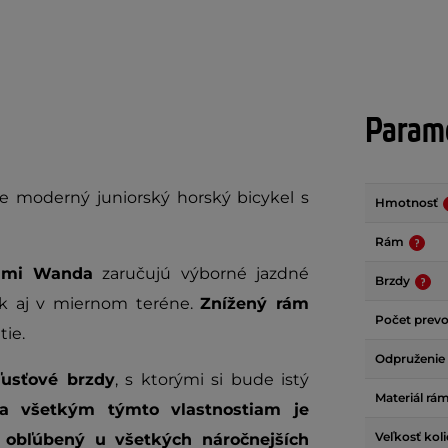
Parame
e moderný juniorský horský bicykel s
Hmotnosť
Rám
ťami Wanda
zaručujú výborné jazdné
Brzdy
ak aj v miernom teréne.
Znížený rám
Počet prev
ie.
Odpruženie
ľusťové brzdy
, s ktorými si bude istý
Materiál rá
ka všetkým týmto vlastnostiam je
Veľkosť kol
obľúbený u všetkých náročnejších