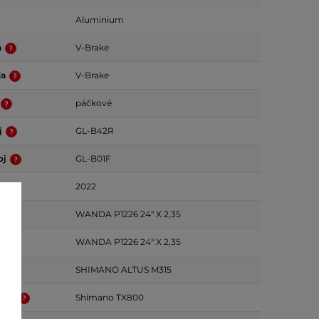
Aluminium
a
V-Brake
da
V-Brake
páčkové
j
GL-B42R
oj
GL-B01F
ok
2022
WANDA P1226 24" X 2,35
ť
WANDA P1226 24" X 2,35
SHIMANO ALTUS M315
ačka
Shimano TX800