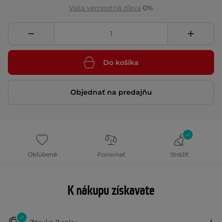
Vaša vernostná zľava
0%
Do košíka
Objednať na predajňu
Obľúbené
Porovnať
Strážiť
K nákupu získavate