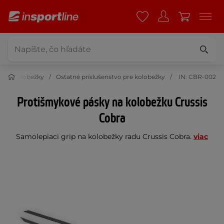
o pre kolobežky
Ostatné príslušenstvo pre kolobežky
IN: CBR-002
Protišmykové pásky na kolobežku Crussis
Cobra
Samolepiaci grip na kolobežky radu Crussis Cobra.
viac