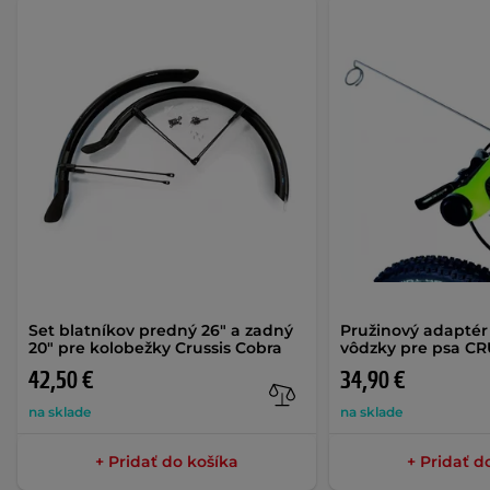
Set blatníkov predný 26" a zadný
Pružinový adaptér
20" pre kolobežky Crussis Cobra
vôdzky pre psa CR
42,50 €
34,90 €
na sklade
na sklade
+ Pridať do košíka
+ Pridať d