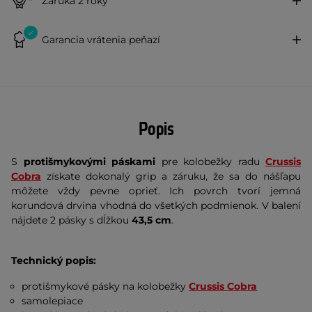
Záruka 2 roky
Garancia vrátenia peňazí
Popis
S
protišmykovými páskami
pre kolobežky radu
Crussis
Cobra
získate dokonalý grip a záruku, že sa do nášľapu
môžete vždy pevne oprieť. Ich povrch tvorí jemná
korundová drvina vhodná do všetkých podmienok. V balení
nájdete 2 pásky s dĺžkou
43,5 cm
.
Technický popis:
protišmykové pásky na kolobežky
Crussis Cobra
samolepiace