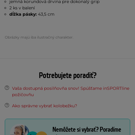
jemná korundová drvina pre dokonalý grip
2 ks v balení
dĺžka pásky:
43,5 cm
Obrázky majú iba ilustračný charakter.
Potrebujete poradiť?
Vaša dostupná posilňovňa snov! Spúšťame inSPORTline
požičovňu
Ako správne vybrať kolobežku?
Nemôžete si vybrať? Poradíme