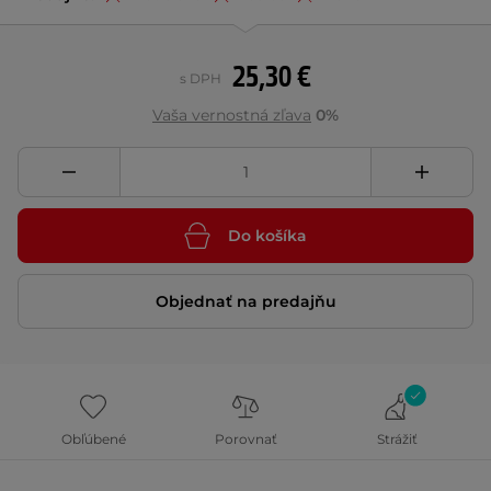
25,30 €
s DPH
Vaša vernostná zľava
0%
Do košíka
Objednať na predajňu
Obľúbené
Porovnať
Strážiť