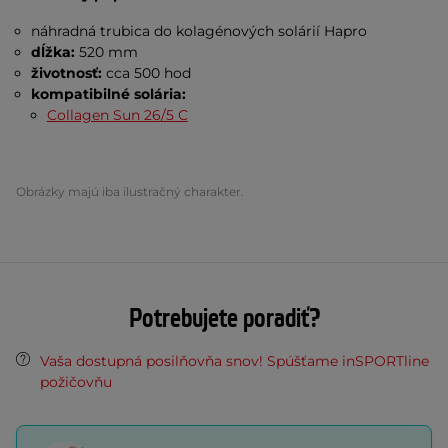
náhradná trubica do kolagénových solárií Hapro
dĺžka:
520 mm
životnosť:
cca
500 hod
kompatibilné solária:
Collagen Sun 26/5 C
Obrázky majú iba ilustračný charakter.
Potrebujete poradiť?
Vaša dostupná posilňovňa snov! Spúšťame inSPORTline
požičovňu