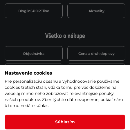
Blog inSPORTline
Aktuality
Všetko o nákupe
Objednávka
Cena a druh dopravy
Spôsob platby
Vernostný systém
Nastavenie cookies
Pre personalizáciu obsahu a vyhodnocovanie používame
cookies tretích strán, vďaka tomu pre vás dokážeme na
Montáž a servis
Reklamácie a záruka
webe aj mimo neho zobrazovať relevantnejšie ponuky
našich produktov. Zber týchto dát nezapneme, pokiaľ nám
k tomu nedáte súhlas.
Kariéra
Obchodné podmienky
Súhlasím