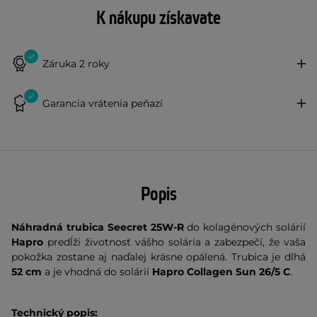
K nákupu získavate
Záruka 2 roky
Garancia vrátenia peňazí
Popis
Náhradná trubica
Seecret 25W-R
do kolagénových solárií
Hapro
predĺži životnosť vášho solária a zabezpečí, že vaša
pokožka zostane aj naďalej krásne opálená. Trubica je dlhá
52 cm
a je vhodná do solárií
Hapro Collagen Sun
26/5 C
.
Technický popis: