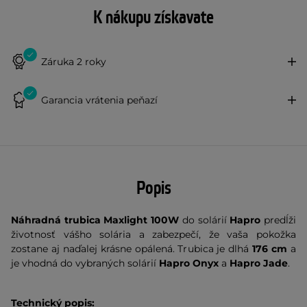
K nákupu získavate
Záruka 2 roky
Garancia vrátenia peňazí
Popis
Náhradná trubica Maxlight 100W
do solárií
Hapro
predĺži
životnosť vášho solária a zabezpečí, že vaša pokožka
zostane aj naďalej krásne opálená. Trubica je dlhá
176 cm
a
je vhodná do vybraných solárií
Hapro Onyx
a
Hapro Jade
.
Technický popis: