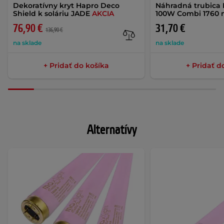
Dekoratívny kryt Hapro Deco
Náhradná trubica 
Shield k soláriu JADE
AKCIA
100W Combi 1760
76,90 €
31,70 €
136,90 €
na sklade
na sklade
+ Pridať do košíka
+ Pridať d
Alternatívy