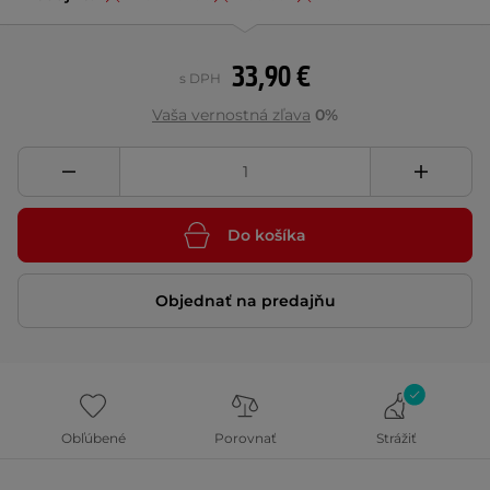
33,90 €
s DPH
Vaša vernostná zľava
0%
Do košíka
Objednať na predajňu
Obľúbené
Porovnať
Strážiť