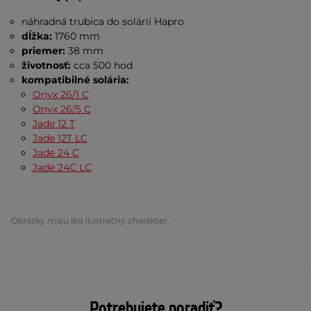
náhradná trubica do solárií Hapro
dĺžka:
1760 mm
priemer:
38 mm
životnosť:
cca
500 hod
kompatibilné solária:
Onyx 26/1 C
Onyx 26/5 C
Jade 12 T
Jade 12T LC
Jade 24 C
Jade 24C LC
Obrázky majú iba ilustračný charakter.
Potrebujete poradiť?