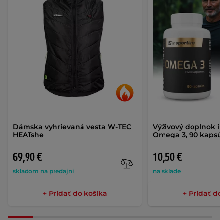
Dámska vyhrievaná vesta W-TEC
Výživový doplnok 
HEATshe
Omega 3, 90 kaps
69,90 €
10,50 €
skladom na predajni
na sklade
+ Pridať do košíka
+ Pridať d