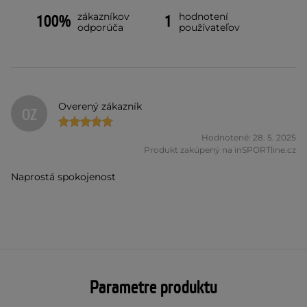
zákazníkov
hodnotení
100%
1
odporúča
používateľov
Overený zákazník
OZ
Hodnotené: 28. 5. 2025
Produkt zakúpený na inSPORTline.cz
Naprostá spokojenost
Parametre produktu