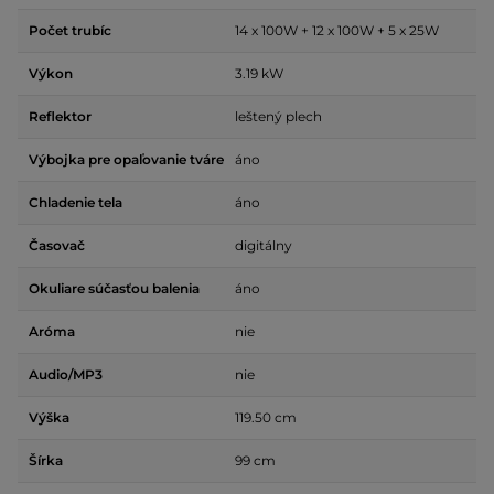
Počet trubíc
14 x 100W + 12 x 100W + 5 x 25W
Výkon
3.19 kW
Reflektor
leštený plech
Výbojka pre opaľovanie tváre
áno
Chladenie tela
áno
Časovač
digitálny
Okuliare súčasťou balenia
áno
Aróma
nie
Audio/MP3
nie
Výška
119.50 cm
Šírka
99 cm