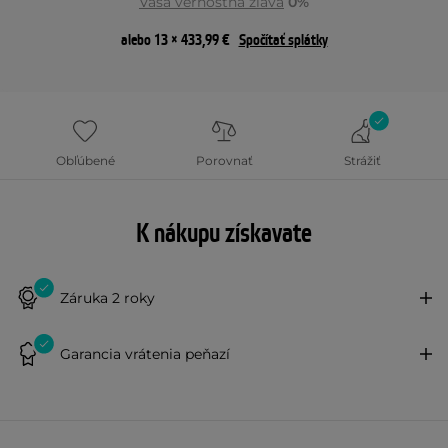
Vaša vernostná zľava
0%
alebo 13 × 433,99 €
Spočítať splátky
Obľúbené
Porovnať
Strážiť
K nákupu získavate
Záruka 2 roky
Garancia vrátenia peňazí