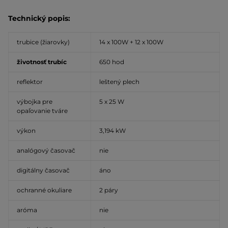
Technický popis:
trubice (žiarovky)
14 x 100W + 12 x 100W
životnosť trubíc
650 hod
reflektor
leštený plech
výbojka pre
5 x 25 W
opaľovanie tváre
výkon
3,194 kW
analógový časovač
nie
digitálny časovač
áno
ochranné okuliare
2 páry
aróma
nie