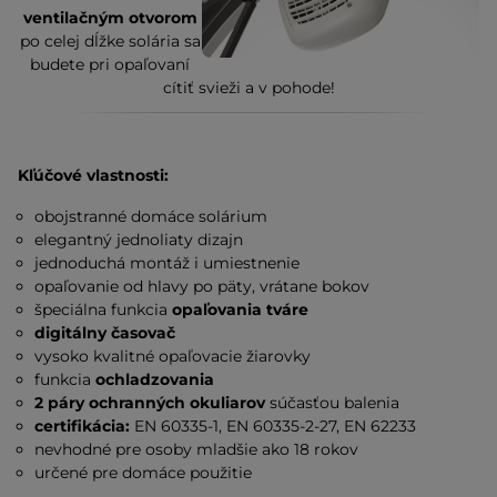
ventilačným otvorom
po celej dĺžke solária sa
budete pri opaľovaní
cítiť svieži a v pohode!
Kľúčové vlastnosti:
obojstranné domáce solárium
elegantný jednoliaty dizajn
jednoduchá montáž i umiestnenie
opaľovanie od hlavy po päty, vrátane bokov
špeciálna funkcia
opaľovania tváre
digitálny časovač
vysoko kvalitné opaľovacie žiarovky
funkcia
ochladzovania
2 páry ochranných okuliarov
súčasťou balenia
certifikácia:
EN 60335-1, EN 60335-2-27, EN 62233
nevhodné pre osoby mladšie ako 18 rokov
určené pre domáce použitie