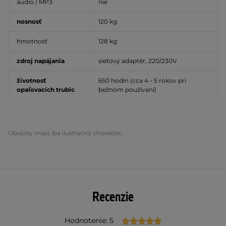
audio / MP3
nie
nosnosť
120 kg
hmotnosť
128 kg
zdroj napájania
sieťový adaptér, 220/230V
životnosť
650 hodín (cca 4 - 5 rokov pri
opaľovacích trubíc
bežnom používaní)
Obrázky majú iba ilustračný charakter.
Recenzie
Hodnotenie: 5