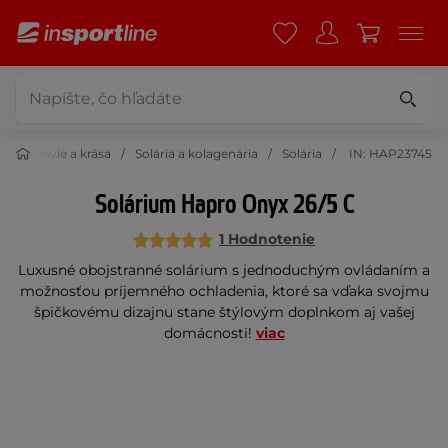
Zdravie a krása
Solária a kolagenária
Solária
IN: HAP23745
Solárium Hapro Onyx 26/5 C
1 Hodnotenie
Luxusné obojstranné solárium s jednoduchým ovládaním a
možnosťou príjemného ochladenia, ktoré sa vďaka svojmu
špičkovému dizajnu stane štýlovým doplnkom aj vašej
domácnosti!
viac