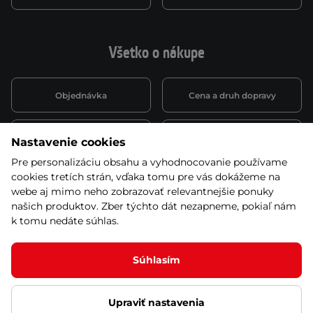
Všetko o nákupe
Objednávka
Cena a druh dopravy
Spôsob platby
Vernostný systém
Nastavenie cookies
Pre personalizáciu obsahu a vyhodnocovanie používame
cookies tretích strán, vďaka tomu pre vás dokážeme na
Montáž a servis
Reklamácie a záruka
webe aj mimo neho zobrazovať relevantnejšie ponuky
našich produktov. Zber týchto dát nezapneme, pokiaľ nám
k tomu nedáte súhlas.
Kariéra
Obchodné podmienky
Súhlasím
Ľutujeme, ale tento produkt už nie je zaradený v
našej ponuke
Upraviť nastavenia
© 2026 Stores inSPORTline SK, s.r.o. Všetky práva vyhradené