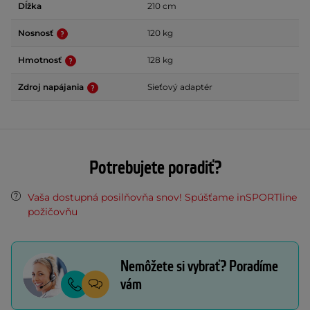
Dĺžka
210 cm
Nosnosť
120 kg
Hmotnosť
128 kg
Zdroj napájania
Sieťový adaptér
Potrebujete poradiť?
Vaša dostupná posilňovňa snov! Spúšťame inSPORTline
požičovňu
Nemôžete si vybrať? Poradíme
vám