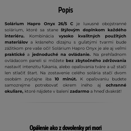
Popis
Solárium Hapro Onyx 26/5 C
je luxusné obojstranné
solárium, ktoré sa stane
štýlovým doplnkom každého
interiéru.
Kombinácia
vysoko kvalitných použitých
materiálov
a krásneho dizajnu s guľatými tvarmi bude
zážitkom pre vaše oči! Solárium Hapro Onyx je ale aj veľmi
praktické
a
jednoduché na ovládanie.
Na prehľadnom
ovládacom paneli si môžete
bez zbytočného zdržovania
nastaviť intenzitu fúkania, alebo opaľovania tváre a už stačí
len stlačiť štart. Na zostavenie celého solária stačí dvom
osobám zvyčajne iba
10 minút.
K opaľovaniu budete
samozrejme potrebovať okrem iného aj
ochranné
okuliare,
ktoré nájdete v balení
zadarmo
a hneď dvakrát!
Opálenie ako z dovolenky pri mori