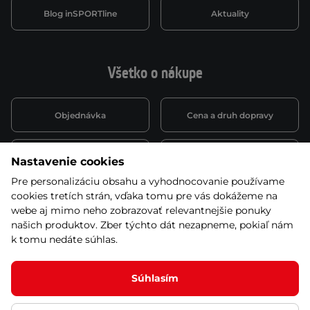
Blog inSPORTline
Aktuality
Všetko o nákupe
Objednávka
Cena a druh dopravy
Spôsob platby
Vernostný systém
Nastavenie cookies
Pre personalizáciu obsahu a vyhodnocovanie používame
cookies tretích strán, vďaka tomu pre vás dokážeme na
Montáž a servis
Reklamácie a záruka
webe aj mimo neho zobrazovať relevantnejšie ponuky
našich produktov. Zber týchto dát nezapneme, pokiaľ nám
k tomu nedáte súhlas.
Kariéra
Obchodné podmienky
Súhlasím