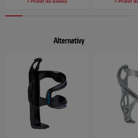
+ Pridať do košíka
+ Pridať d
Alternatívy