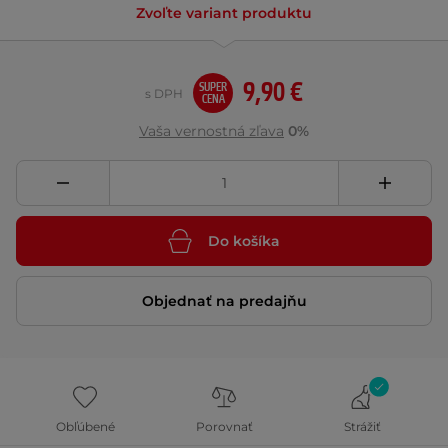
Zvoľte variant produktu
9,90 €
SUPER
s DPH
CENA
Vaša vernostná zľava
0%
Do košíka
Objednať na predajňu
Obľúbené
Porovnať
Strážiť