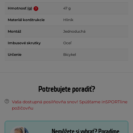
Hmotnosť (g)
47 g
Materiál konštrukcie
Hliník
Montáž
Jednoduchá
Imbusové skrutky
Oceľ
Určenie
Bicykel
Potrebujete poradiť?
Vaša dostupná posilňovňa snov! Spúšťame inSPORTline
požičovňu
Nemôžete si vybrať? Poradíme