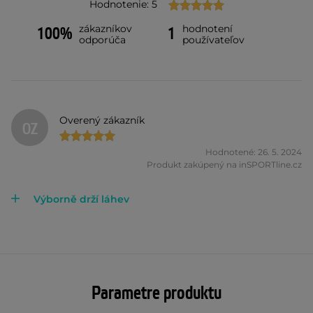
Hodnotenie: 5
zákazníkov
hodnotení
100%
1
odporúča
používateľov
Overený zákazník
OZ
Hodnotené: 26. 5. 2024
Produkt zakúpený na inSPORTline.cz
Výborně drží láhev
Parametre produktu