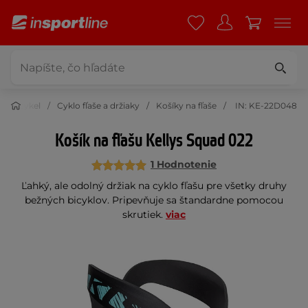
na bicykel
Cyklo fľaše a držiaky
Košíky na fľaše
IN: KE-22D048
Košík na fľašu Kellys Squad 022
1 Hodnotenie
Ľahký, ale odolný držiak na cyklo fľašu pre všetky druhy
bežných bicyklov. Pripevňuje sa štandardne pomocou
skrutiek.
viac