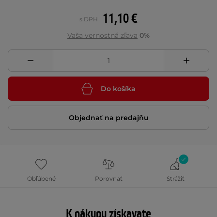
11,10 €
s DPH
Vaša vernostná zľava
0%
Do košíka
Objednať na predajňu
Obľúbené
Porovnať
Strážiť
K nákupu získavate