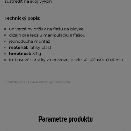
sústrediť na svoj výkon.
Technický popis:
univerzálny držiak na fľašu na bicykel
dizajn pre lepšiu manipuláciu s fľašou
jednoduchá montáž
materiál:
ľahký plast
hmotnosť:
33 g
imbusové skrutky z nerezovej ocele sú súčasťou balenia
Obrázky majú iba ilustračný charakter.
Parametre produktu