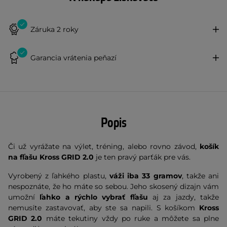
Záruka 2 roky
Garancia vrátenia peňazí
Popis
Či už vyrážate na výlet, tréning, alebo rovno závod,
košík
na fľašu Kross GRID 2.0
je ten pravý parťák pre vás.
Vyrobený z ľahkého plastu,
váži iba 33 gramov
, takže ani
nespoznáte, že ho máte so sebou. Jeho skosený dizajn vám
umožní
ľahko a rýchlo vybrať fľašu
aj za jazdy, takže
nemusíte zastavovať, aby ste sa napili. S košíkom
Kross
GRID 2.0
máte tekutiny vždy po ruke a môžete sa plne