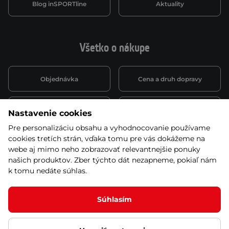
Blog inSPORTline
Aktuality
Všetko o nákupe
Objednávka
Cena a druh dopravy
Spôsob platby
Vernostný systém
Nastavenie cookies
Pre personalizáciu obsahu a vyhodnocovanie používame
cookies tretích strán, vďaka tomu pre vás dokážeme na
Montáž a servis
Reklamácie a záruka
webe aj mimo neho zobrazovať relevantnejšie ponuky
našich produktov. Zber týchto dát nezapneme, pokiaľ nám
k tomu nedáte súhlas.
Kariéra
Obchodné podmienky
Súhlasím