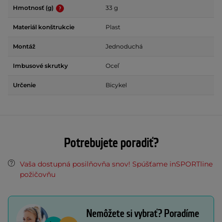
Hmotnosť (g)
33 g
Materiál konštrukcie
Plast
Montáž
Jednoduchá
Imbusové skrutky
Oceľ
Určenie
Bicykel
Potrebujete poradiť?
Vaša dostupná posilňovňa snov! Spúšťame inSPORTline
požičovňu
Nemôžete si vybrať? Poradíme