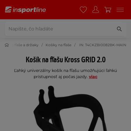
Cyklo fľaše a držiaky
Košíky na fľaše
IN: T4CKZBI0082BK-MAIN
Košík na fľašu Kross GRID 2.0
Ľahký univerzálny košík na fľašu umožňujúci ľahkú
prístupnosť aj počas jazdy.
viac