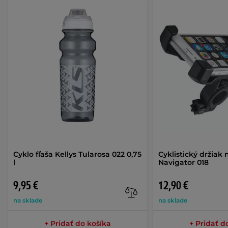
Cyklo fľaša Kellys Tularosa 022 0,75
Cyklistický držiak 
l
Navigator 018
9,95 €
12,90 €
na sklade
na sklade
+ Pridať do košíka
+ Pridať d