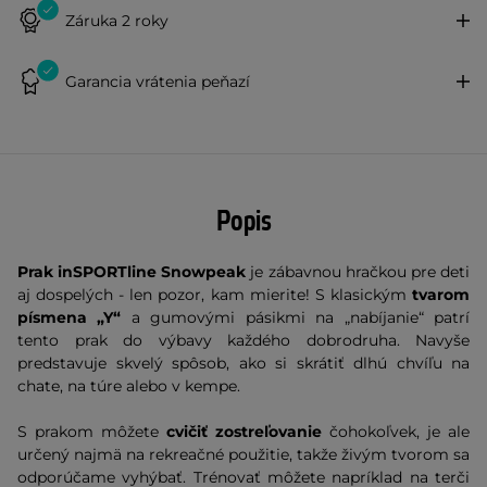
Záruka 2 roky
Garancia vrátenia peňazí
Popis
Prak inSPORTline Snowpeak
je zábavnou hračkou pre deti
aj dospelých - len pozor, kam mierite! S klasickým
tvarom
písmena „Y“
a gumovými pásikmi na „nabíjanie“ patrí
tento prak do výbavy každého dobrodruha. Navyše
predstavuje skvelý spôsob, ako si skrátiť dlhú chvíľu na
chate, na túre alebo v kempe.
S prakom môžete
cvičiť zostreľovanie
čohokoľvek, je ale
určený najmä na rekreačné použitie, takže živým tvorom sa
odporúčame vyhýbať. Trénovať môžete napríklad na terči