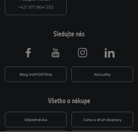
+421 917 864 593
Sledujte nás
Facebook
Youtube
Instagram
LinkedIn
Blog inSPORTline
Aktuality
Všetko o nákupe
Objednávka
Cena a druh dopravy