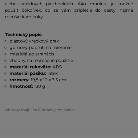
alebo prázdnych plechovkách. Ako muníciu je možné
použiť čokoľvek, čo sa vám pripletie do cesty, najmä
menšie kamienky.
Technický popis:
plastový vreckový prak
gumový popruh na mierenie
mieridlá po stranách
vhodný na rekreačné použitie
materiál rukoväte:
ABS
materiál pásiku:
latex
rozmery:
19,5 x 10 x 3,5 cm
hmotnosť:
130 g
Obrázky majú iba ilustračný charakter.