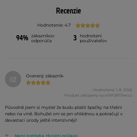
Recenzie
Hodnotenie: 4.7
zákazníkov
hodnotení
94%
3
odporúča
používateľov
Overený zákazník
OZ
Hodnotené: 1. 8. 2026
Produkt zakúpený na inSPORTline.cz
Původně jsem si myslel že budu plašit špačky na třešni
nebo na víně. Bohužel oni se jen ohlédnou a pokračují v
devastaci úrody ještě intenzivněji!
Není potřeba zbrojní průkaz.