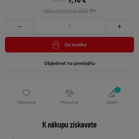
9,90 €
s DPH
Vaša vernostná zľava
0%
Do košíka
Objednať na predajňu
Obľúbené
Porovnať
Strážiť
K nákupu získavate