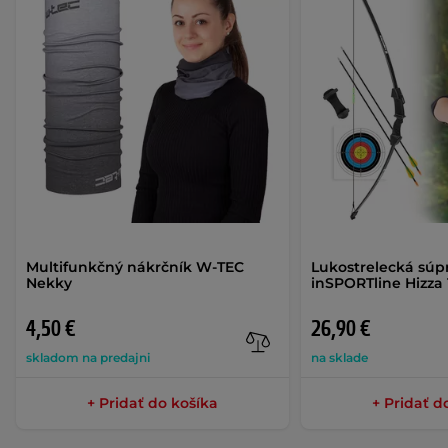
Multifunkčný nákrčník W-TEC
Lukostrelecká súp
Nekky
inSPORTline Hizza 
4,50 €
26,90 €
skladom na predajni
na sklade
+ Pridať do košíka
+ Pridať d