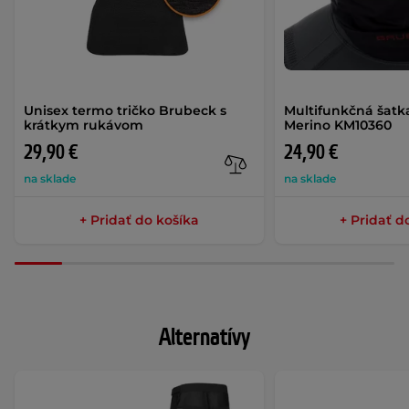
Unisex termo tričko Brubeck s
Multifunkčná šatk
krátkym rukávom
Merino KM10360
29,90 €
24,90 €
na sklade
na sklade
+ Pridať do košíka
+ Pridať d
Alternatívy