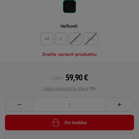
Veľkosť:
M
L
XL
XXL
Zvoľte variant produktu
59,90 €
s DPH
Vaša vernostná zľava
0%
Do košíka