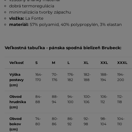
dobrá termoregulácia
minimalizácia tvorby zápachu
vložka:
La Fonte
materiál:
57% polyamid, 40% polypropylén, 3% elastan
Veľkostná tabuľka - pánska spodná bielizeň Brubeck:
Veľkosť
S
M
L
XL
XXL
XXXL
Výška
164-
70-
176-
182-
188-
194-
postavy
170
176
182
188
194
200
(cm)
Obvod
84-
88-
94-
100-
106-
112-
hrudníka
88
94
100
106
112
118
(cm)
Obvod
74-
80-
86-
92-
98-
104-
bokov
80
86
92
98
104
110
(cm)