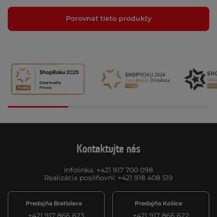
Porovnať tieto produkty
Kontaktujte nás
Infolinka
:
+421 917 700 098
Realizácia posilňovní
:
+421 918 408 519
Predajňa Bratislava
Predajňa Košice
+421 917 866 623
+421 917 866 622