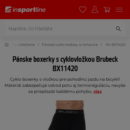
ske cyklo oblečenie
Pánské cyklo kraťasy a nohavice
IN: BX11420
Pánske boxerky s cyklovložkou Brubeck
BX11420
Cyklo boxerky s vložkou pre pohodlnú jazdu na bicykli!
Materiál zabezpečuje odvod potu aj termoreguláciu, navyše
sa prispôsobí každému pohybu.
viac