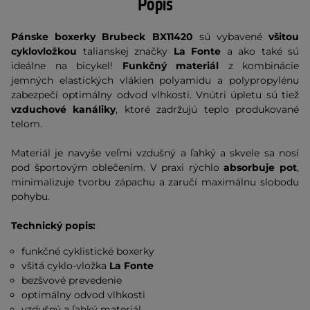
Popis
Pánske boxerky Brubeck BX11420
sú vybavené
všitou
cyklovložkou
talianskej značky
La Fonte
a ako také sú
ideálne na bicykel!
Funkčný materiál
z kombinácie
jemných elastických vlákien polyamidu a polypropylénu
zabezpečí optimálny odvod vlhkosti. Vnútri úpletu sú tiež
vzduchové kanáliky
, ktoré zadržujú teplo produkované
telom.
Materiál je navyše veľmi vzdušný a ľahký a skvele sa nosí
pod športovým oblečením. V praxi rýchlo
absorbuje pot
,
minimalizuje tvorbu zápachu a zaručí maximálnu slobodu
pohybu.
Technický popis:
funkčné cyklistické boxerky
všitá cyklo-vložka
La Fonte
bezšvové prevedenie
optimálny odvod vlhkosti
vzdušný a ľahký materiál