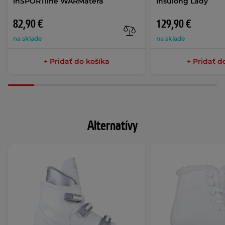
inSPORTline WARMatera
Insulong Lady
82,90 €
129,90 €
na sklade
na sklade
+ Pridať do košíka
+ Pridať d
Alternatívy