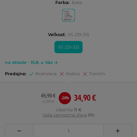
Farba:
biela
Veľkosť:
XS (29-33)
XS (29-33)
na sklade - 10.8. u Vás
Predajne:
Bratislava
Košice
Trenčín
45,90 €
34,90 €
-24%
s DPH
Ušetríte
11 €
Vaša vernostná zľava
0%