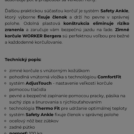
Ďalšou praktickou súčasťou korčúľ je systém
Safety Ankle
,
ktorý výborne
fixuje členok
a drží ho pevne v správnej
polohe. Odolná plastová
konštrukcia eliminuje riziko
zranenia
a zaručuje vám bezpečnú jazdu na ľade.
Zimné
korčule WORKER Bergera
sú perfektnou voľbou pre bežné
a každodenné korčuľovanie.
Technický popis:
zimné korčule s vnútorným kožúškom
pohodlná vnútorná vložka s technológiou
ComfortFit
systém
AdjusTouch
- nastavenie veľkosti korčule
pomocou tlačidla
pevné a bezpečné zapínanie pomocou pracky, pásika na
suchý zips a šnurovania s rýchlouťahovaním
technológia
Thermo Fit
pre udržanie optimálnej teploty
systém
Safety Ankle
fixuje členok v správnej polohe
oceľový nôž bez zúbkov
zadné pútko
nosnosť:
100 kg