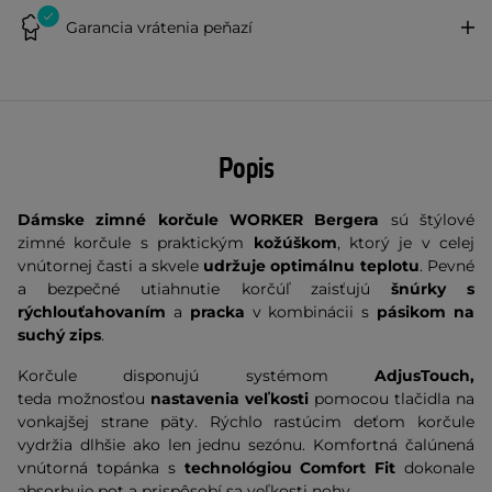
Garancia vrátenia peňazí
Popis
Dámske zimné korčule WORKER Bergera
sú štýlové
zimné korčule s praktickým
kožúškom
, ktorý je v celej
vnútornej časti a skvele
udržuje optimálnu teplotu
. Pevné
a bezpečné utiahnutie korčúľ zaisťujú
šnúrky s
rýchlouťahovaním
a
pracka
v kombinácii s
pásikom na
suchý zips
.
Korčule disponujú systémom
AdjusTouch,
teda
možnosťou
nastavenia veľkosti
pomocou tlačidla na
vonkajšej strane päty. Rýchlo rastúcim deťom korčule
vydržia dlhšie ako len jednu sezónu. Komfortná čalúnená
vnútorná topánka s
technológiou Comfort Fit
dokonale
absorbuje pot a prispôsobí sa veľkosti nohy.