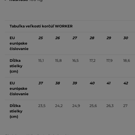
Tabuľka veľkostí korčúľ WORKER
EU
25
26
27
28
29
30
európske
číslovanie
Dĺžka
15,1
15,8
16,5
17,2
17,9
18,6
stielky
(cm)
EU
37
38
39
40
41
42
európske
číslovanie
Dĺžka
23,5
24,2
24,9
25,6
26,3
27
stielky
(cm)