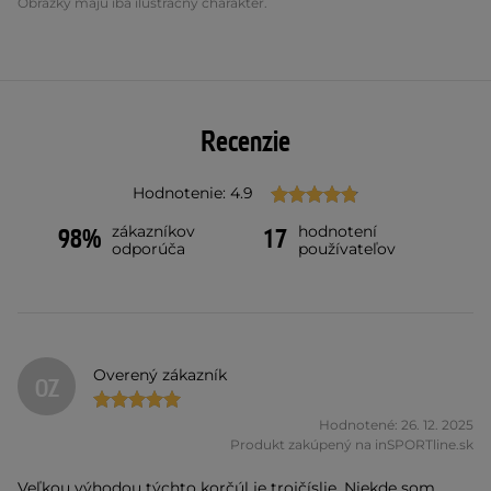
Obrázky majú iba ilustračný charakter.
Recenzie
Hodnotenie: 4.9
zákazníkov
hodnotení
98%
17
odporúča
používateľov
Overený zákazník
OZ
Hodnotené: 26. 12. 2025
Produkt zakúpený na inSPORTline.sk
Veľkou výhodou týchto korčúl je trojčíslie. Niekde som