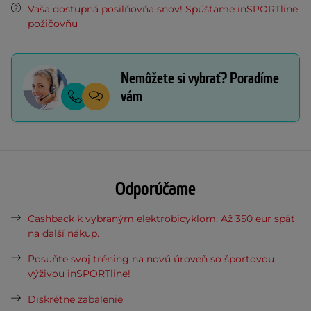
Vaša dostupná posilňovňa snov! Spúšťame inSPORTline
požičovňu
Nemôžete si vybrať? Poradíme
vám
Odporúčame
Cashback k vybraným elektrobicyklom. Až 350 eur späť
na ďalší nákup.
Posuňte svoj tréning na novú úroveň so športovou
výživou inSPORTline!
Diskrétne zabalenie