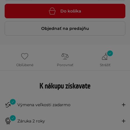
Do košíka
Objednať na predajňu
Obľúbené
Porovnať
Strážiť
K nákupu získavate
Výmena veľkosti zadarmo
Záruka 2 roky