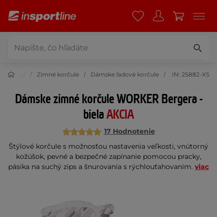
é športy
Zimné korčule
Dámske ľadové korčule
IN: 25882-XS
Dámske zimné korčule WORKER Bergera -
biela
AKCIA
17 Hodnotenie
Štýlové korčule s možnosťou nastavenia veľkosti, vnútorný
kožúšok, pevné a bezpečné zapínanie pomocou pracky,
pásika na suchý zips a šnurovania s rýchlouťahovaním.
viac