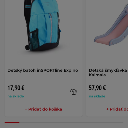
Detský batoh inSPORTline Expino
Detská šmykľavka
Kaimala
17,90 €
57,90 €
na sklade
na sklade
+ Pridať do košíka
+ Pridať d