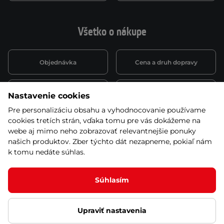
Všetko o nákupe
Objednávka
Cena a druh dopravy
Spôsob platby
Vernostný systém
Nastavenie cookies
Pre personalizáciu obsahu a vyhodnocovanie používame
cookies tretích strán, vďaka tomu pre vás dokážeme na
Montáž a servis
Reklamácie a záruka
webe aj mimo neho zobrazovať relevantnejšie ponuky
našich produktov. Zber týchto dát nezapneme, pokiaľ nám
k tomu nedáte súhlas.
Kariéra
Obchodné podmienky
Súhlasím
Upraviť nastavenia
© 2026 Stores inSPORTline SK, s.r.o. Všetky práva vyhradené
Ochrana osobných údajov
Nastavenie cookies