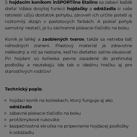
S
hojdacím koníkom inSPORTline Etalino
sa zabaví každé
dieťa! Vďaka dvojitej funkcii
hojdačky
a
odrážadla
si vaše
ratolesti užijú dostatok pohybu, zároveň ich určite poteší aj
roztomilý dizajn v pastelových farbách. A pokiaľ pohyb
samotný nestačí, je tu záchranné pískacie tlačidlo na boku.
Koník je ľahký a
zaoblených tvarov
, takže sa netreba báť
náhodných zranení. Plastový materiál je zdravotne
neškodný a nič sa nestane, keď ho dieťatko začne okusovať.
Pri hojdaní sú kolieska pevne zasadené do prehnutej
podložky a neutekajú. Ide tak o ideálnu hračku aj pre
starostlivých rodičov!
Technický popis:
hojdací koník na kolieskach, ktorý funguje aj ako
odrážadlo
zábavné pískacie tlačidlo na boku
protišmykové rukoväte
bezpečnostná skrutka na pripevnenie hojdacej podložky
k odrážadlu