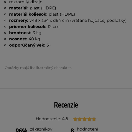
roztomilý dizajn
materiál:
plast (HDPE)
materiál koliesok:
plast (HDPE)
rozmery:
v48 x š34 x d64 cm (vrátane hojdacej podložky)
priemer koliesok:
12 cm
hmotnosť:
3 kg
nosnosť:
40 kg
odporúčaný vek:
3+
Obrázky majú iba ilustračný charakter.
Recenzie
Hodnotenie: 4.8
zákazníkov
hodnotení
96%
8