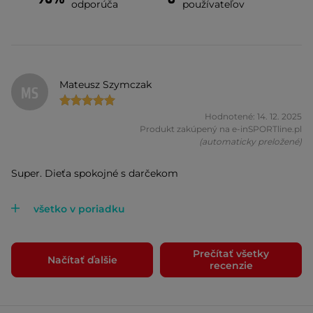
odporúča
používateľov
Mateusz Szymczak
MS
Hodnotené: 14. 12. 2025
Produkt zakúpený na e-inSPORTline.pl
(automaticky preložené)
Super. Dieťa spokojné s darčekom
všetko v poriadku
Prečítať všetky
Načítať ďalšie
recenzie