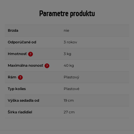
Parametre produktu
Brzda
nie
Odporúčané od
3 rokov
Hmotnosť
3 kg
Maximálna nosnosť
40 kg
Rám
Plastový
Typ kolies
Plastové
Výška sedadla od
19 cm
Šírka riadidiel
27 cm