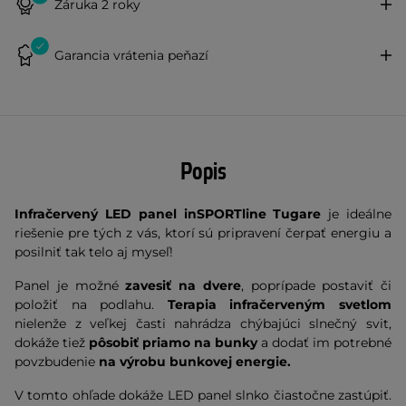
Záruka 2 roky
Garancia vrátenia peňazí
Popis
Infračervený LED panel inSPORTline Tugare
je ideálne
riešenie pre tých z vás, ktorí sú pripravení čerpať energiu a
posilniť tak telo aj myseľ!
Panel je možné
zavesiť na dvere
, poprípade postaviť či
položiť na podlahu.
Terapia infračerveným svetlom
nielenže z veľkej časti nahrádza chýbajúci slnečný svit,
dokáže tiež
pôsobiť priamo na bunky
a dodať im potrebné
povzbudenie
na výrobu bunkovej energie.
V tomto ohľade dokáže LED panel slnko čiastočne zastúpiť.