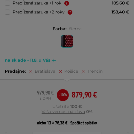
Predĺžená záruka +1 rok
105,60 €
Predĺžená záruka +2 roky
158,40 €
Farba:
čierna
na sklade - 11.8. u Vás
Predajne:
Bratislava
Košice
Trenčín
979,90 €
879,90 €
-10%
s DPH
Ušetríte
100 €
Vaša vernostná zľava
0%
alebo 13 × 76,38 €
Spočítať splátky