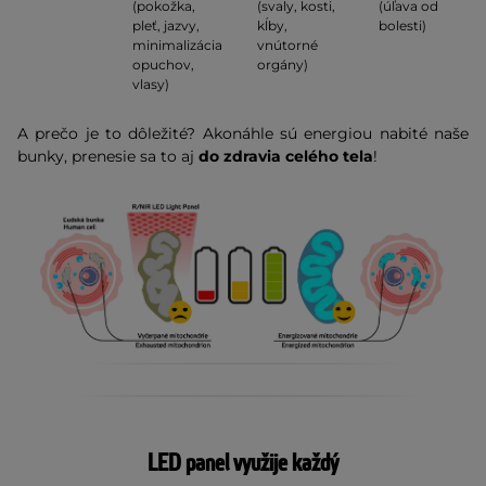
(pokožka,
(svaly, kosti,
(úľava od
pleť, jazvy,
kĺby,
bolesti)
minimalizácia
vnútorné
opuchov,
orgány)
vlasy)
A prečo je to dôležité? Akonáhle sú energiou nabité naše
bunky, prenesie sa to aj
do zdravia celého tela
!
LED panel využije každý