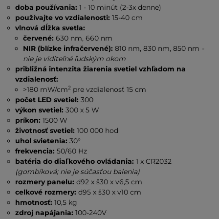
doba používania:
1 - 10 minút (2-3x denne)
používajte vo vzdialenosti:
15-40 cm
vlnová dĺžka svetla:
červené:
630 nm, 660 nm
NIR (blízke infračervené):
810 nm, 830 nm, 850 nm
-
nie je viditeľné ľudským okom
približná intenzita žiarenia svetiel vzhľadom na
vzdialenosť:
2
>180 mW/cm
pre vzdialenosť 15 cm
počet LED svetiel:
300
výkon svetiel:
300 x 5 W
príkon:
1500 W
životnosť svetiel:
100 000 hod
uhol svietenia:
30°
frekvencia:
50/60 Hz
batéria do diaľkového ovládania:
1 x CR2032
(gombíková; nie je súčasťou balenia)
rozmery panelu:
d92 x š30 x v6,5 cm
celkové rozmery:
d95 x š30 x v10 cm
hmotnosť:
10,5 kg
zdroj napájania:
100-240V