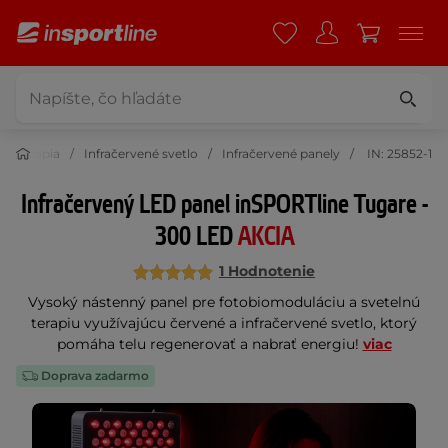
lná terapia
Infračervené svetlo
Infračervené panely
IN: 25852-1
Infračervený LED panel inSPORTline Tugare -
300 LED
AKCIA
1 Hodnotenie
Vysoký nástenný panel pre fotobiomoduláciu a svetelnú
terapiu využívajúcu červené a infračervené svetlo, ktorý
pomáha telu regenerovať a nabrať energiu!
viac
Doprava zadarmo