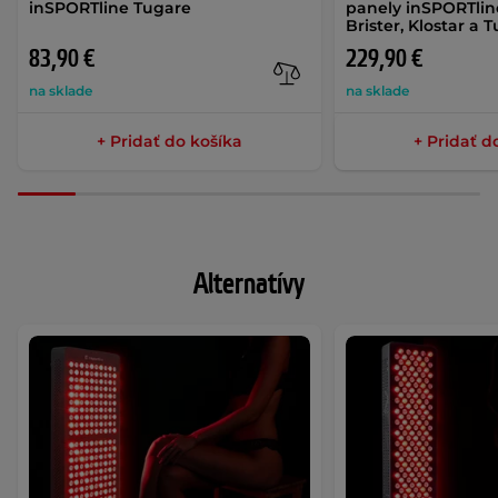
inSPORTline Tugare
panely inSPORTlin
Brister, Klostar a 
83,90 €
229,90 €
na sklade
na sklade
+ Pridať do košíka
+ Pridať d
Alternatívy