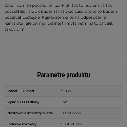
Zatiaľ som to použila len pár krát, tak to neviem až tak
posúdiťale , ale ak budem mať viac času určite to budem
používať častejšie. Kúpila som si to na odporúčanie
kamaráta (ale on mal od inej firmy)a veľmi si to chválil,
takuvidím
Parametre produktu
Počet LED diód
300 ks
Výkon 1 LED diódy
5 W
Nastavenie intenzity svetla
100 stupňov
Celkové rozmery
95x30x10 cm