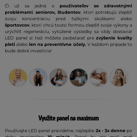
Či už sa jedná o
používateľov so zdravotnými
problémami
,
seniorov,
študentov
, ktorí potrebujú zlepšiť
svoju koncentráciu pred ťažkými skúškami alebo
športovcov
, ktorí chcú touto formou zlepšiť svoje výkony a
urýchliť regeneráciu, vytúžené výsledky sa vždy dostavia!
LED panel si tiež môžete zaobstarať pre
zvýšenie kvality
pleti
alebo
len na preventívne účely.
V každom prípade
to
bude dobrá investícia!
Využite panel na maximum
Používajte LED panel pravidelne, najlepšie
2x - 3x denne
po
dobu maximálne
10 minút
. Panel by ste mali mať