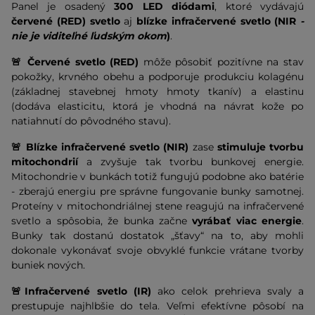
Panel je osadený
300 LED diódami
, ktoré vydávajú
červené (RED) svetlo
aj
blízke infračervené svetlo (NIR
-
nie je viditeľné ľudským okom
)
.
🚨 Červené svetlo (RED)
môže pôsobiť pozitívne na stav
pokožky, krvného obehu a podporuje produkciu kolagénu
(základnej stavebnej hmoty hmoty tkanív) a elastinu
(dodáva elasticitu, ktorá je vhodná na návrat kože po
natiahnutí do pôvodného stavu).
🚨 Blízke infračervené svetlo (NIR)
zase
stimuluje tvorbu
mitochondrií
a zvyšuje tak tvorbu bunkovej energie.
Mitochondrie v bunkách totiž fungujú podobne ako batérie
- zberajú energiu pre správne fungovanie bunky samotnej.
Proteíny v mitochondriálnej stene reagujú na infračervené
svetlo a spôsobia, že bunka začne
vyrábať viac energie
.
Bunky tak dostanú dostatok „šťavy“ na to, aby mohli
dokonale vykonávať svoje obvyklé funkcie vrátane tvorby
buniek nových.
🚨Infračervené svetlo (IR)
ako celok prehrieva svaly a
prestupuje najhlbšie do tela. Veľmi efektívne pôsobí na