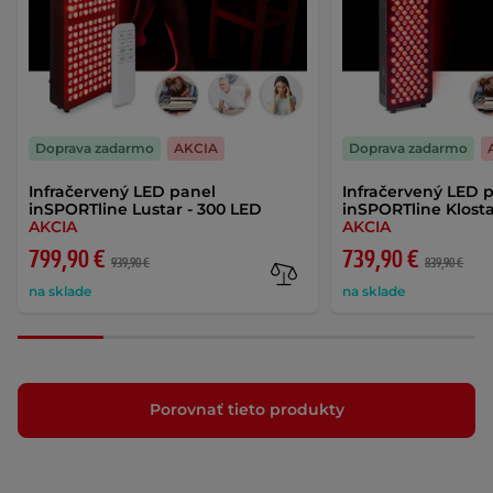
Doprava zadarmo
AKCIA
Doprava zadarmo
Infračervený LED panel
Infračervený LED 
inSPORTline Lustar - 300 LED
inSPORTline Klosta
AKCIA
AKCIA
799,90 €
739,90 €
939,90 €
839,90 €
na sklade
na sklade
Porovnať tieto produkty