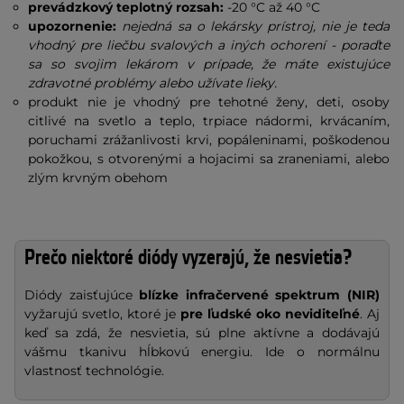
prevádzkový teplotný rozsah:
-20 °C až 40 °C
upozornenie:
nejedná sa o lekársky prístroj, nie je teda
vhodný pre liečbu svalových a iných ochorení - poraďte
sa so svojim lekárom v prípade, že máte existujúce
zdravotné problémy alebo užívate lieky.
produkt nie je vhodný pre tehotné ženy, deti, osoby
citlivé na svetlo a teplo, trpiace nádormi, krvácaním,
poruchami zrážanlivosti krvi, popáleninami, poškodenou
pokožkou, s otvorenými a hojacimi sa zraneniami, alebo
zlým krvným obehom
Prečo niektoré diódy vyzerajú, že nesvietia?
Diódy zaisťujúce
blízke infračervené spektrum (NIR)
vyžarujú svetlo, ktoré je
pre ľudské oko neviditeľné
. Aj
keď sa zdá, že nesvietia, sú plne aktívne a dodávajú
vášmu tkanivu hĺbkovú energiu. Ide o normálnu
vlastnosť technológie.