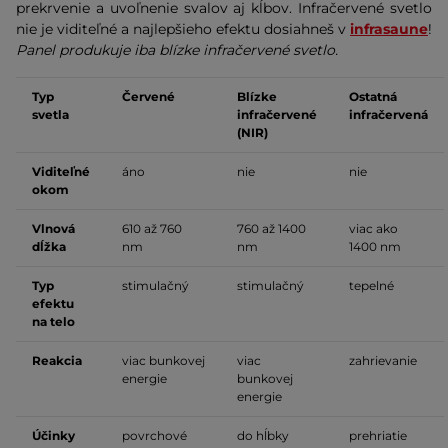
prekrvenie a uvoľnenie svalov aj kĺbov. Infračervené svetlo
nie je viditeľné a najlepšieho efektu dosiahneš v
infrasaune
!
Panel produkuje iba blízke infračervené svetlo.
Typ
Červené
Blízke
Ostatná
svetla
infračervené
infračervená
(NIR)
Viditeľné
áno
nie
nie
okom
Vlnová
610 až 760
760 až 1400
viac ako
dĺžka
nm
nm
1400 nm
Typ
stimulačný
stimulačný
tepelné
efektu
na telo
Reakcia
viac bunkovej
viac
zahrievanie
energie
bunkovej
energie
Účinky
povrchové
do hĺbky
prehriatie