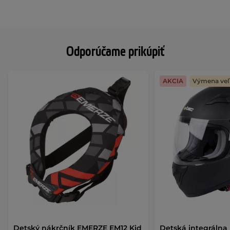
Odporúčame prikúpiť
AKCIA
Výmena veľ
Detský nákrčník EMERZE EM12 Kid
Detská integrálna