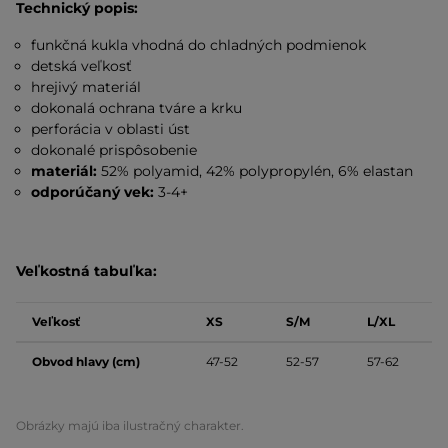
Technický popis:
funkčná kukla vhodná do chladných podmienok
detská veľkosť
hrejivý materiál
dokonalá ochrana tváre a krku
perforácia v oblasti úst
dokonalé prispôsobenie
materiál:
52% polyamid, 42% polypropylén, 6% elastan
odporúčaný vek:
3-4+
Veľkostná tabuľka:
Veľkosť
XS
S/M
L/XL
Obvod hlavy (cm)
47-52
52-57
57-62
Obrázky majú iba ilustračný charakter.