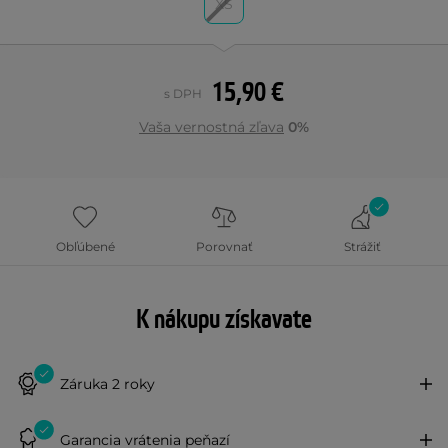
XS
15,90 €
s DPH
Vaša vernostná zľava
0%
Obľúbené
Porovnať
Strážiť
K nákupu získavate
Záruka 2 roky
Garancia vrátenia peňazí