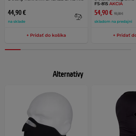
FS-815
AKCIA
44,90 €
54,90 €
93,30 €
na sklade
skladom na predajni
+ Pridať do košíka
+ Pridať d
Alternatívy