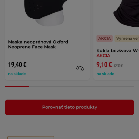
AKCIA
Výmena veľ
Maska neoprénová Oxford
Neoprene Face Mask
Kukla bezšvová W
AKCIA
19,40 €
9,10 €
12,30 €
na sklade
na sklade
Porovnať tieto produkty