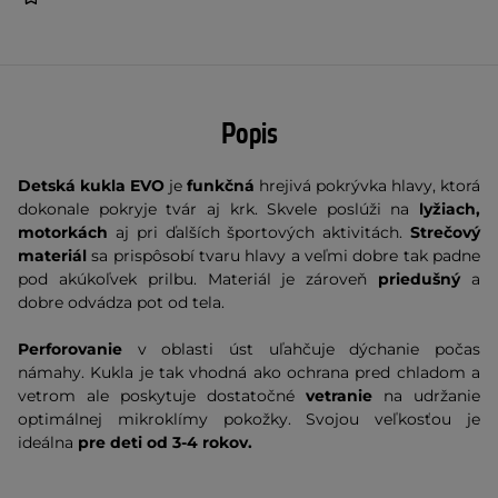
Popis
Detská kukla EVO
je
funkčná
hrejivá pokrývka hlavy, ktorá
dokonale pokryje tvár aj krk. Skvele poslúži na
lyžiach,
motorkách
aj pri ďalších športových aktivitách.
Strečový
materiál
sa prispôsobí tvaru hlavy a veľmi dobre tak padne
pod akúkoľvek prilbu. Materiál je zároveň
priedušný
a
dobre odvádza pot od tela.
Perforovanie
v oblasti úst uľahčuje dýchanie počas
námahy. Kukla je tak vhodná ako ochrana pred chladom a
vetrom ale poskytuje dostatočné
vetranie
na udržanie
optimálnej mikroklímy pokožky. Svojou veľkosťou je
ideálna
pre deti od 3-4 rokov.