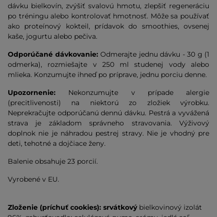
dávku bielkovín, zvýšiť svalovú hmotu, zlepšiť regeneráciu
po tréningu alebo kontrolovať hmotnosť. Môže sa používať
ako proteínový kokteil, prídavok do smoothies, ovsenej
kaše, jogurtu alebo pečiva.
Odporúčané dávkovanie:
Odmerajte jednu dávku - 30 g (1
odmerka), rozmiešajte v 250 ml studenej vody alebo
mlieka. Konzumujte ihneď po príprave, jednu porciu denne.
Upozornenie:
Nekonzumujte v prípade alergie
(precitlivenosti) na niektorú zo zložiek výrobku.
Neprekračujte odporúčanú dennú dávku. Pestrá a vyvážená
strava je základom správneho stravovania. Výživový
doplnok nie je náhradou pestrej stravy. Nie je vhodný pre
deti, tehotné a dojčiace ženy.
Balenie obsahuje 23 porcií.
Vyrobené v EU.
Zloženie (príchuť cookies): srvátkový
bielkovinový izolát