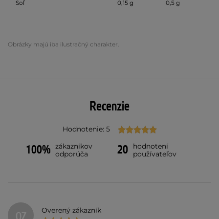
Soľ
0,15 g
0,5 g
Obrázky majú iba ilustračný charakter.
Recenzie
Hodnotenie: 5
zákazníkov
hodnotení
100%
20
odporúča
používateľov
Overený zákazník
OZ