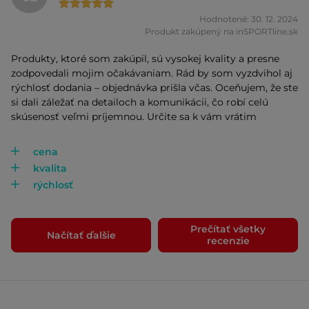
Hodnotené: 30. 12. 2024
Produkt zakúpený na inSPORTline.sk
Produkty, ktoré som zakúpil, sú vysokej kvality a presne
zodpovedali mojim očakávaniam. Rád by som vyzdvihol aj
rýchlosť dodania – objednávka prišla včas. Oceňujem, že ste
si dali záležať na detailoch a komunikácii, čo robí celú
skúsenosť veľmi príjemnou. Určite sa k vám vrátim
cena
kvalita
rýchlosť
Prečítať všetky
Načítať ďalšie
recenzie