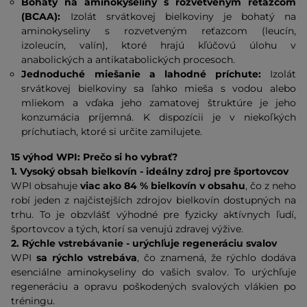
Bohatý na aminokyseliny s rozvetveným reťazcom
(BCAA):
Izolát srvátkovej bielkoviny je bohatý na
aminokyseliny s rozvetveným reťazcom (leucín,
izoleucín, valín), ktoré hrajú kľúčovú úlohu v
anabolických a antikatabolických procesoch.
Jednoduché miešanie a lahodné príchute:
Izolát
srvátkovej bielkoviny sa ľahko mieša s vodou alebo
mliekom a vďaka jeho zamatovej štruktúre je jeho
konzumácia príjemná. K dispozícii je v niekoľkých
príchutiach, ktoré si určite zamilujete.
15 výhod WPI: Prečo si ho vybrať?
1. Vysoký obsah bielkovín - ideálny zdroj pre športovcov
WPI obsahuje
viac ako 84 % bielkovín v obsahu
, čo z neho
robí jeden z najčistejších zdrojov bielkovín dostupných na
trhu. To je obzvlášť výhodné pre fyzicky aktívnych ľudí,
športovcov a tých, ktorí sa venujú zdravej výžive.
2. Rýchle vstrebávanie - urýchľuje regeneráciu svalov
WPI
sa rýchlo vstrebáva
, čo znamená, že rýchlo dodáva
esenciálne aminokyseliny do vašich svalov. To urýchľuje
regeneráciu a opravu poškodených svalových vlákien po
tréningu.