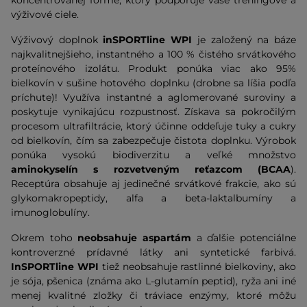
koncentrovanej forme, ktorý podporuje vaše tréningové a
výživové ciele.
Výživový doplnok
inSPORTline WPI
je založený na báze
najkvalitnejšieho, instantného a 100 % čistého srvátkového
proteínového izolátu. Produkt ponúka viac ako 95%
bielkovín v sušine hotového doplnku (drobne sa líšia podľa
príchute)! Využíva instantné a aglomerované suroviny a
poskytuje vynikajúcu rozpustnosť. Získava sa pokročilým
procesom ultrafiltrácie, ktorý účinne oddeľuje tuky a cukry
od bielkovín, čím sa zabezpečuje čistota doplnku. Výrobok
ponúka vysokú biodiverzitu a veľké množstvo
aminokyselín s rozvetveným reťazcom (BCAA
).
Receptúra obsahuje aj jedinečné srvátkové frakcie, ako sú
glykomakropeptidy, alfa a beta-laktalbumíny a
imunoglobulíny.
Okrem toho
neobsahuje aspartám
a ďalšie potenciálne
kontroverzné prídavné látky ani syntetické farbivá.
InSPORTline WPI
tiež neobsahuje rastlinné bielkoviny, ako
je sója, pšenica (známa ako L-glutamín peptid), ryža ani iné
menej kvalitné zložky či tráviace enzýmy, ktoré môžu