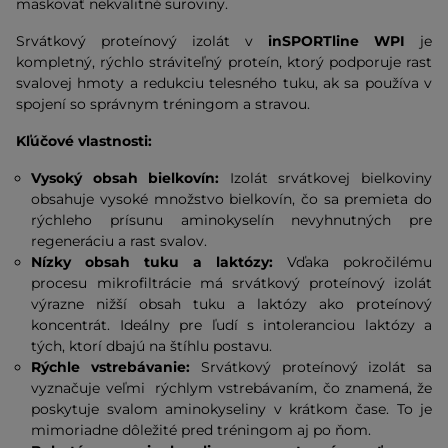
maskovať nekvalitné suroviny.
Srvátkový proteínový izolát v
inSPORTline WPI
je
kompletný, rýchlo stráviteľný proteín, ktorý podporuje rast
svalovej hmoty a redukciu telesného tuku, ak sa používa v
spojení so správnym tréningom a stravou.
Kľúčové vlastnosti:
Vysoký obsah bielkovín:
Izolát srvátkovej bielkoviny
obsahuje vysoké množstvo bielkovín, čo sa premieta do
rýchleho prísunu aminokyselín nevyhnutných pre
regeneráciu a rast svalov.
Nízky obsah tuku a laktózy:
Vďaka pokročilému
procesu mikrofiltrácie má srvátkový proteínový izolát
výrazne nižší obsah tuku a laktózy ako proteínový
koncentrát. Ideálny pre ľudí s intoleranciou laktózy a
tých, ktorí dbajú na štíhlu postavu.
Rýchle vstrebávanie:
Srvátkový proteínový izolát sa
vyznačuje veľmi rýchlym vstrebávaním, čo znamená, že
poskytuje svalom aminokyseliny v krátkom čase. To je
mimoriadne dôležité pred tréningom aj po ňom.