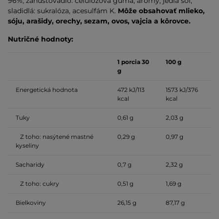
96%, zahusťovadlo: celulózová guma, arómy, jedlá soľ,
sladidlá: sukralóza, acesulfám K.
Môže obsahovať mlieko,
sóju, arašidy, orechy, sezam, ovos, vajcia a kôrovce.
Nutričné hodnoty:
1 porcia 30
100 g
g
Energetická hodnota
472 kJ/113
1573 kJ/376
kcal
kcal
Tuky
0,61 g
2,03 g
Z toho: nasýtené mastné
0,29 g
0,97 g
kyseliny
Sacharidy
0,7 g
2,32 g
Z toho: cukry
0,51 g
1,69 g
Bielkoviny
26,15 g
87,17 g