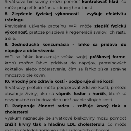
Srvátkové bielkoviny môžu pomôcť
kontrolovať hlad
, čo
môže prispieť k udržaniu zdravej hmotnosti.
8. Zlepšenie fyzickej výkonnosti - zvyšuje efektivitu
tréningu
Pravidelné užívanie proteínu WPI môže
zlepšiť fyzickú
výkonnosť
, pretože prispieva k regenerácii svalov, ich rastu
a sile.
9. Jednoduchá konzumácia - ľahko sa pridáva do
nápojov a občerstvenia
WPI sa ľahko konzumuje vďaka svojej
práškovej forme
,
ktorú možno ľahko pridávať do nápojov, proteínových
koktailov alebo občerstvenia, čím sa ľahko získa správne
množstvo bielkovín.
10. Vhodný pre zdravie kostí - podporuje silné kosti
Srvátkový proteín môže podporovať zdravie kostí, pretože
obsahuje živiny, ako sú
vápnik
,
fosfor
a
horčík
, ktoré sú
nevyhnutné na budovanie a udržiavanie silných kostí.
11. Podporuje činnosť srdca - znižuje krvný tlak a
cholesterol
Výskum naznačuje, že srvátkové bielkoviny môžu pomôcť
znížiť krvný tlak
a
hladinu LDL cholesterolu
, čo môže
mať za následok zníženie rizika srdcových ochorení.