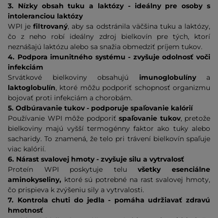
3. Nízky obsah tuku a laktózy - ideálny pre osoby s
intoleranciou laktózy
WPI je
filtrovaný
, aby sa odstránila väčšina tuku a laktózy,
čo z neho robí ideálny zdroj bielkovín pre tých, ktorí
neznášajú laktózu alebo sa snažia obmedziť príjem tukov.
4. Podpora imunitného systému - zvyšuje odolnosť voči
infekciám
Srvátkové bielkoviny obsahujú
imunoglobulíny
a
laktoglobulín
, ktoré môžu podporiť schopnosť organizmu
bojovať proti infekciám a chorobám.
5. Odbúravanie tukov - podporuje spaľovanie kalórií
Používanie WPI môže podporiť
spaľovanie tukov
, pretože
bielkoviny majú vyšší termogénny faktor ako tuky alebo
sacharidy. To znamená, že telo pri trávení bielkovín spaľuje
viac kalórií.
6. Nárast svalovej hmoty - zvyšuje silu a vytrvalosť
Proteín WPI poskytuje telu
všetky esenciálne
aminokyseliny,
ktoré sú potrebné na rast svalovej hmoty,
čo prispieva k zvýšeniu sily a vytrvalosti.
7. Kontrola chuti do jedla - pomáha udržiavať zdravú
hmotnosť