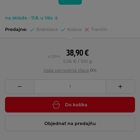
na sklade - 11.8. u Vás
Predajne:
Bratislava
Košice
Trenčín
38,90 €
s DPH
5,56 € / 100 g
Vaša vernostná zľava
0%
Do košíka
Objednať na predajňu