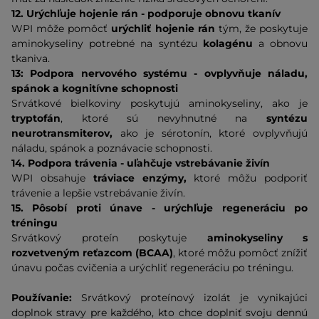
12. Urýchľuje hojenie rán - podporuje obnovu tkanív
WPI môže pomôcť
urýchliť hojenie rán
tým, že poskytuje
aminokyseliny potrebné na syntézu
kolagénu
a obnovu
tkaniva.
13: Podpora nervového systému - ovplyvňuje náladu,
spánok a kognitívne schopnosti
Srvátkové bielkoviny poskytujú aminokyseliny, ako je
tryptofán
, ktoré sú nevyhnutné na
syntézu
neurotransmiterov,
ako je sérotonín, ktoré ovplyvňujú
náladu, spánok a poznávacie schopnosti.
14. Podpora trávenia - uľahčuje vstrebávanie živín
WPI obsahuje
tráviace enzýmy,
ktoré môžu podporiť
trávenie a lepšie vstrebávanie živín.
15. Pôsobí proti únave - urýchľuje regeneráciu po
tréningu
Srvátkový proteín poskytuje
aminokyseliny s
rozvetveným reťazcom (BCAA)
, ktoré môžu pomôcť znížiť
únavu počas cvičenia a urýchliť regeneráciu po tréningu.
Používanie:
Srvátkový proteínový izolát je vynikajúci
doplnok stravy pre každého, kto chce doplniť svoju dennú