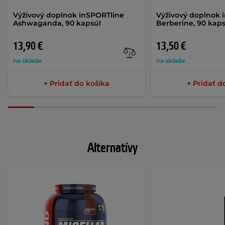
Výživový doplnok inSPORTline
Výživový doplnok 
Ashwaganda, 90 kapsúl
Berberine, 90 kap
13,90 €
13,50 €
na sklade
na sklade
+ Pridať do košíka
+ Pridať d
Alternatívy