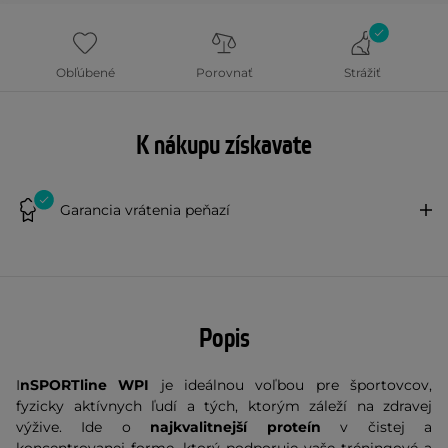
Obľúbené
Porovnať
Strážiť
K nákupu získavate
Garancia vrátenia peňazí
Popis
I
nSPORTline WPI
je ideálnou voľbou pre športovcov,
fyzicky aktívnych ľudí a tých, ktorým záleží na zdravej
výžive. Ide o
najkvalitnejší proteín
v čistej a