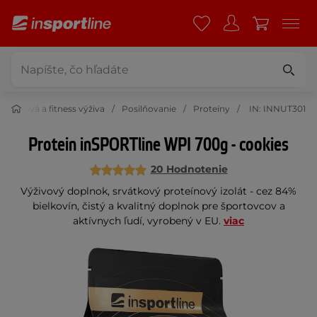
Športová a fitness výživa
Posilňovanie
Proteíny
IN: INNUT301
Protein inSPORTline WPI 700g - cookies
20 Hodnotenie
Výživový doplnok, srvátkový proteínový izolát - cez 84%
bielkovín, čistý a kvalitný doplnok pre športovcov a
aktívnych ľudí, vyrobený v EU.
viac