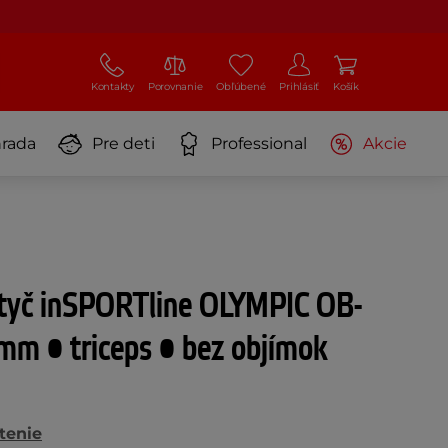
Kontakty
Porovnanie
Obľúbené
Prihlásiť
Košík
rada
Pre deti
Professional
Akcie
 tyč inSPORTline OLYMPIC OB-
m • triceps • bez objímok
tenie