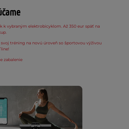
účame
k k vybraným elektrobicyklom. Až 350 eur späť na
kup.
svoj tréning na novú úroveň so športovou výživou
line!
e zabalenie