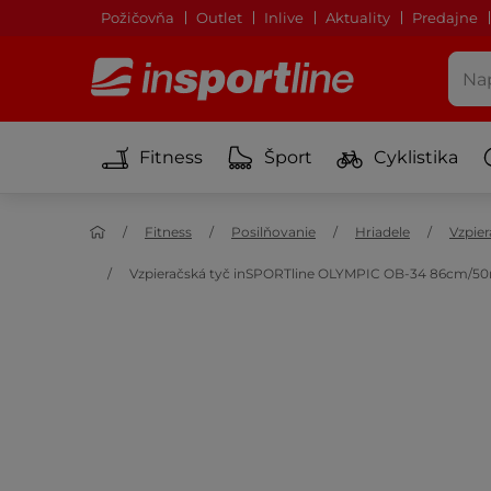
Požičovňa
Outlet
Inlive
Aktuality
Predajne
Fitness
Šport
Cyklistika
Fitness
Posilňovanie
Hriadele
Vzpier
Vzpieračská tyč inSPORTline OLYMPIC OB-34 86cm/50mm