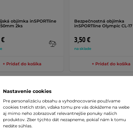
jská objímka inSPORTline
Bezpečnostná objímka
l 50mm 2ks
inSPORTline Olympic CL-1
 €
3,50 €
de
na sklade
+ Pridať do košíka
+ Pridať do košíka
Nastavenie cookies
Pre personalizáciu obsahu a vyhodnocovanie používame
cookies tretích strán, vďaka tomu pre vás dokážeme na webe
Parame
aj mimo neho zobrazovať relevantnejšie ponuky našich
produktov. Zber týchto dát nezapneme, pokiaľ nám k tomu
nedáte súhlas.
Tline OLYMPIC OB-34
z
chrómovanej
Priemer hri