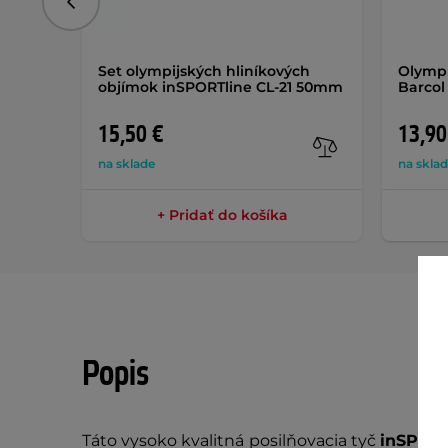
Predchádzajúce
Set olympijských hliníkových
Olympi
objímok inSPORTline CL-21 50mm
Barco
15,50 €
13,90
na sklade
na skla
+ Pridať do košíka
Popis
Táto vysoko kvalitná posilňovacia tyč
inSPOR