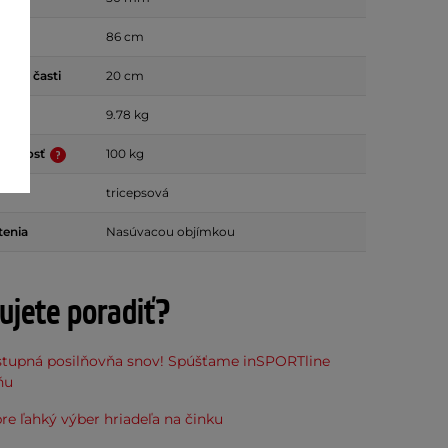
ľa
86 cm
dacej časti
20 cm
9.78 kg
nosnosť
100 kg
tricepsová
tenia
Nasúvacou objímkou
ujete poradiť?
stupná posilňovňa snov! Spúšťame inSPORTline
ňu
pre ľahký výber hriadeľa na činku