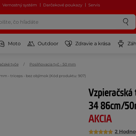
Vernostný systém
Darčekové poukazy
Servis
Moto
Outdoor
Zdravie a krása
Záh
ačské tyče
Posilňovacia tyč - 50 mm
 • triceps • bez objímok (Kód produktu: 907)
Vzpieračská
34 86cm/50m
AKCIA
2 Hodno