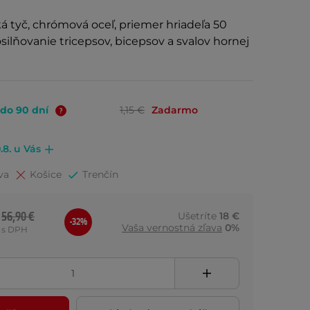
á tyč, chrómová oceľ, priemer hriadeľa 50
lňovanie tricepsov, bicepsov a svalov hornej
 do 90 dní
1,15 €
Zadarmo
.8. u Vás
va
Košice
Trenčín
56,90 €
Ušetríte
18 €
-32%
Vaša vernostná zľava
0%
s DPH