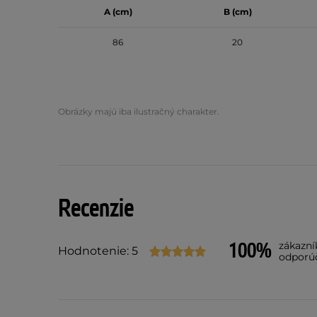
A (cm)
B (cm)
86
20
Obrázky majú iba ilustračný charakter.
Recenzie
100%
zákazní
Hodnotenie: 5
odporú