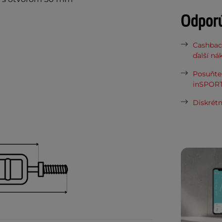
Odpor
Cashbac
ďalší ná
Posuňte 
inSPORT
Diskrétn