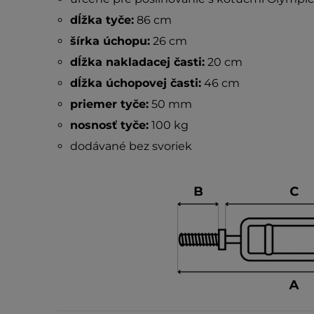
dĺžka tyče:
86 cm
šírka úchopu:
26 cm
dĺžka nakladacej časti:
20 cm
dĺžka úchopovej časti:
46 cm
priemer tyče:
50 mm
nosnosť tyče:
100 kg
dodávané bez svoriek