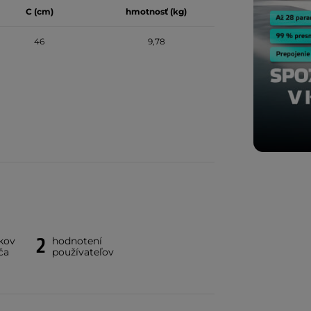
C (cm)
hmotnosť (kg)
46
9,78
2
kov
hodnotení
ča
používateľov