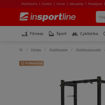
Požičovňa
Outlet
Inlive
Aktuality
Predajne
Fitness
Šport
Cyklistika
Fitness
Posilňovanie
Posilňovacie veže
Professional