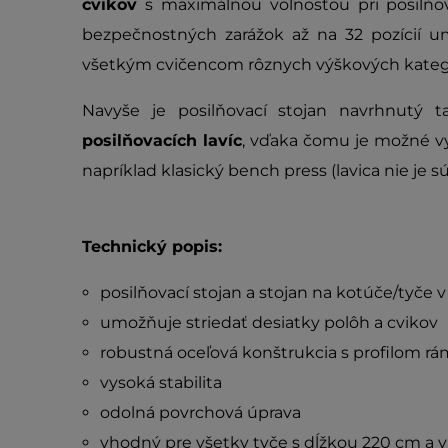
cvikov
s maximálnou voľnosťou pri posilňo
bezpečnostných zarážok až na 32 pozícií um
všetkým cvičencom rôznych výškových kategó
Navyše je posilňovací stojan navrhnutý 
posilňovacích lavíc
, vďaka čomu je možné vy
napríklad klasický bench press (lavica nie je s
Technický popis:
posilňovací stojan a stojan na kotúče/tyče 
umožňuje striedať desiatky polôh a cvikov
robustná oceľová konštrukcia s profilom 
vysoká stabilita
odolná povrchová úprava
vhodný pre všetky tyče s dĺžkou 220 cm a v