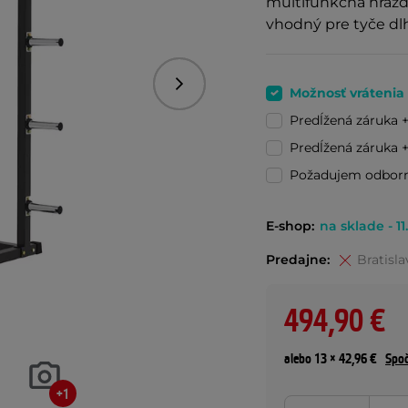
multifunkčná hrazda
vhodný pre tyče dl
Nasledujúce
Možnosť vrátenia
Predĺžená záruka 
Predĺžená záruka 
Požadujem odbor
E-shop:
na sklade - 11
Predajne:
Bratisla
494,90 €
alebo 13 × 42,96 €
Spoč
+1