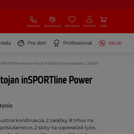
Kontakty
Porovnanie
Obľúbené
Prihlásiť
Košík
rada
Pre deti
Professional
Akcie
 inSPORTline Power Rack PW250 (Kód produktu: 26567)
stojan inSPORTline Power
tenie
bustná konštrukcia, 2 zarážky, 8 tŕňov na
príslušenstvo, 2 sloty na vzpieračké tyče,