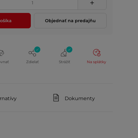
ošíka
Objednať na predajňu
ovnať
Zdielať
Strážiť
Na splátky
rnatívy
Dokumenty