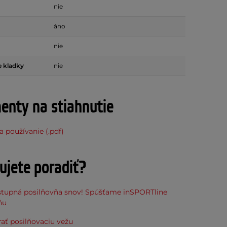
nie
áno
nie
e kladky
nie
nty na stiahnutie
 používanie (.pdf)
ujete poradiť?
stupná posilňovňa snov! Spúšťame inSPORTline
ňu
ať posilňovaciu vežu