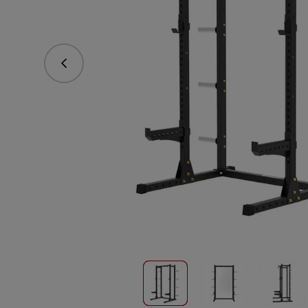
Predchádzajúce