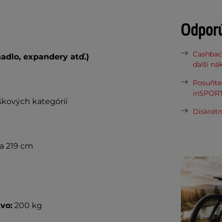
Odpor
Cashbac
hadlo, expandery atď.)
ďalší ná
Posuňte 
inSPORT
kových kategórií
Diskrétn
ka 219 cm
vo:
200 kg