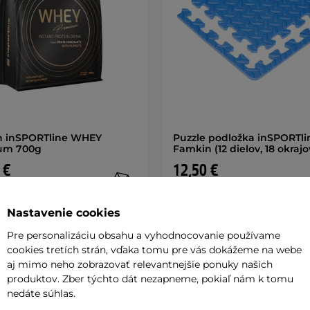
n inSPORTline WHEY
Puzzle podložka inSPORTli
um 700g
Famkin (12 dielov, 18 okrajo
 €
12,50 €
de
na sklade
Nastavenie cookies
+ Pridať do košíka
+ Pridať do košíka
Pre personalizáciu obsahu a vyhodnocovanie používame
cookies tretích strán, vďaka tomu pre vás dokážeme na webe
aj mimo neho zobrazovať relevantnejšie ponuky našich
produktov. Zber týchto dát nezapneme, pokiaľ nám k tomu
nedáte súhlas.