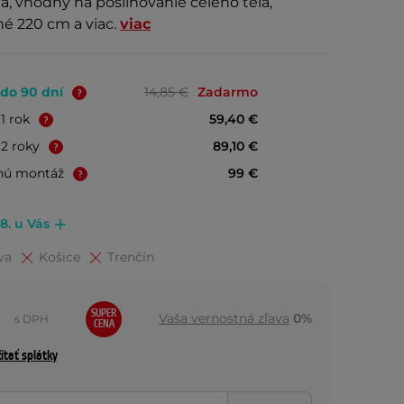
, vhodný na posilňovanie celého tela,
hé 220 cm a viac.
viac
 do 90 dní
14,85 €
Zadarmo
+1 rok
59,40 €
+2 roky
89,10 €
nú montáž
99 €
.8. u Vás
va
Košice
Trenčín
SUPER
Vaša vernostná zľava
0%
s DPH
CENA
ítať splátky