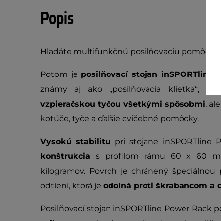
Popis
Hľadáte multifunkčnú posilňovaciu pomôcku, 
Potom je
posilňovací stojan inSPORTlin
známy aj ako „posilňovacia klietka“, s
vzpieračskou tyčou všetkými spôsobmi
, al
kotúče, tyče a ďalšie cvičebné pomôcky.
Vysokú stabilitu
pri stojane inSPORTline
konštrukcia
s profilom rámu 60 x 60 mm
kilogramov. Povrch je chránený špeciálno
odtieni, ktorá je
odolná proti škrabancom a
Posilňovací stojan inSPORTline Power Rack 