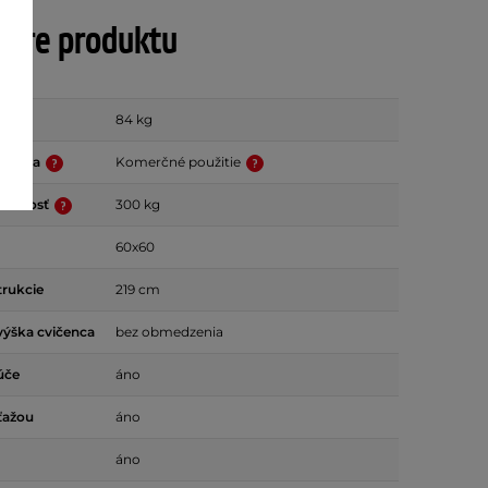
tre produktu
84 kg
oužitia
Komerčné použitie
nosnosť
300 kg
60x60
trukcie
219 cm
výška cvičenca
bez obmedzenia
úče
áno
ťažou
áno
áno