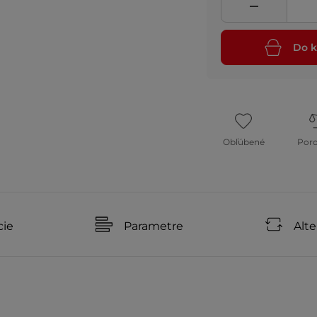
Do k
Obľúbené
Por
cie
Parametre
Alte