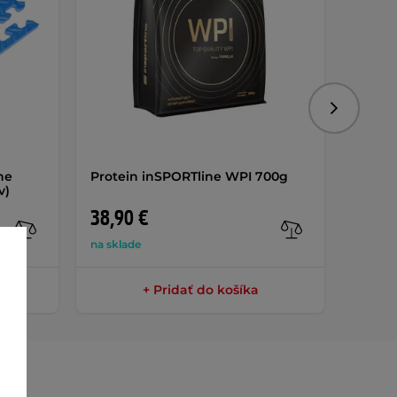
Nasledujú
ne
Protein inSPORTline WPI 700g
Výživ
v)
Pre W
38,90 €
13,9
na sklade
na skla
+ Pridať do košíka