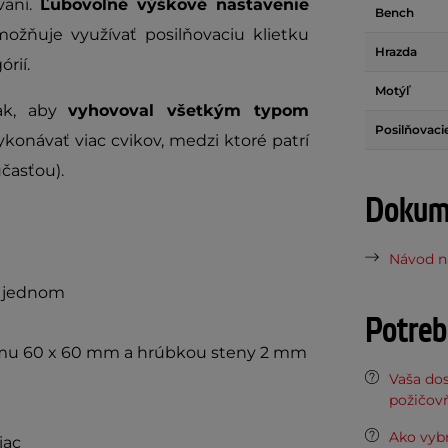
vaní.
Ľubovoľné výškové nastavenie
Bench
ožňuje využívať posilňovaciu klietku
Hrazda
rií.
Motýľ
tak, aby
vyhovoval všetkým typom
Posilňovaci
konávať viac cvikov, medzi ktoré patrí
účasťou).
Dokume
Návod na
v jednom
Potreb
rámu 60 x 60 mm a hrúbkou steny 2 mm
Vaša do
požičov
Ako vybr
iac