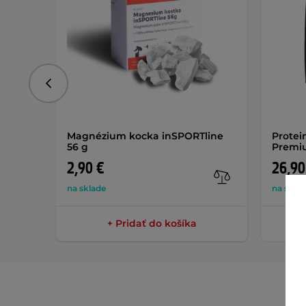
Predchádzajúce
Magnézium kocka inSPORTline
Protei
56 g
Premi
2,90 €
26,90
na sklade
na skla
+ Pridať do košíka