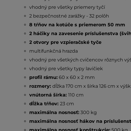
vhodný pre všetky priemery tyčí
2 bezpečnostné zarážky - 32 polôh
8 tŕňov na kotúče s priemerom 50 mm
2 háčiky na zavesenie príslušenstva (švi
2 otvory pre vzpieračské tyče
multifunkčná hrazda
vhodný pre všetkých cvičencov rôznych výš
vhodný pre všetky typy lavičiek
profil rámu:
60 x 60 x 2 mm
rozmery:
dĺžka 170 cm x šírka 126 cm x výš
vnútorná šírka:
110 cm
dĺžka tŕňov:
23 cm
maximálna nosnosť:
300 kg
maximálna nosnosť hákov na príslušenst
maximálna nosnosť konštrukcie:
500 kg