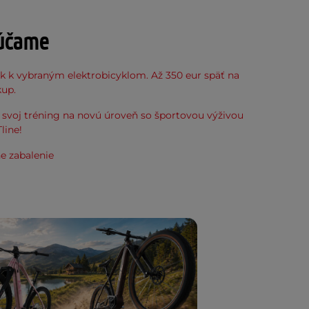
účame
k k vybraným elektrobicyklom. Až 350 eur späť na
kup.
svoj tréning na novú úroveň so športovou výživou
line!
e zabalenie