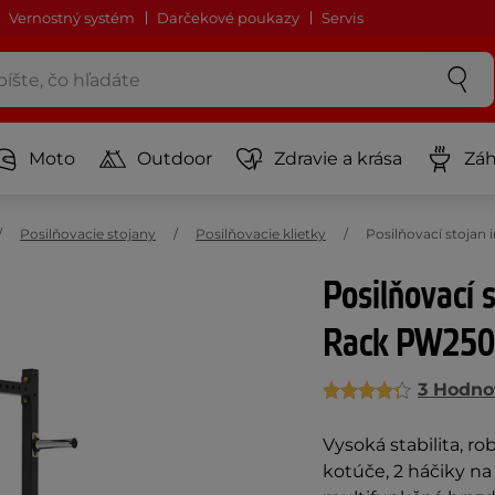
Vernostný systém
Darčekové poukazy
Servis
Moto
Outdoor
Zdravie a krása
Záh
Posilňovacie stojany
Posilňovacie klietky
Posilňovací stojan
Posilňovací 
Rack PW250
3 Hodno
Vysoká stabilita, ro
kotúče, 2 háčiky na 