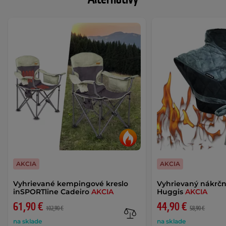
AKCIA
AKCIA
Vyhrievané kempingové kreslo
Vyhrievaný nákrčn
inSPORTline Cadeiro
AKCIA
Huggis
AKCIA
61,90 €
44,90 €
102,90 €
58,90 €
na sklade
na sklade