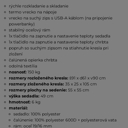
rýchle rozkladanie a skladanie
termo vrecko na nápoje
vrecko na suchý zips s USB-A káblom (na pripojenie
powerbanky)
stabilný oceľový rám
1x tlačidlo na zapnutie a nastavenie teploty sedadla
1x tlačidlo na zapnutie a nastavenie teploty chrbta
popruh so suchým zipsom na stiahnutie kresla pri
zložení
čalúnená opierka chrbta
odolná textília
nosnosť:
150 kg
rozmery rozloženého kresla:
š91 x d61 x v90 cm
rozmery zloženého kresla:
35 x 25 x 105 cm
rozmery plochy na sedenie:
55 x 55 cm
výška sedadla:
49 cm
hmotnosť:
6 kg
materiál:
sedadlo: 100% polyester
čalúnenie: 100% polyester 600D + polyesterová vata
rám: oceľ 19/16 mm