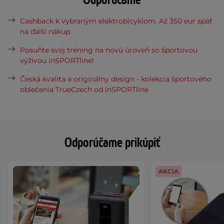
Odporúčame
Cashback k vybraným elektrobicyklom. Až 350 eur späť
na ďalší nákup.
Posuňte svoj tréning na novú úroveň so športovou
výživou inSPORTline!
Česká kvalita a originálny design - kolekcia športového
oblečenia TrueCzech od inSPORTline
Odporúčame prikúpiť
AKCIA