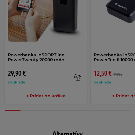
Powerbanka inSPORTline
Powerbanka inSP
PowerTwenty 20000 mAh
PowerTen II 1000
29,90 €
12,50 €
14,90 €
na sklade
na sklade
+ Pridať do košíka
+ Pridať d
Alternatívy