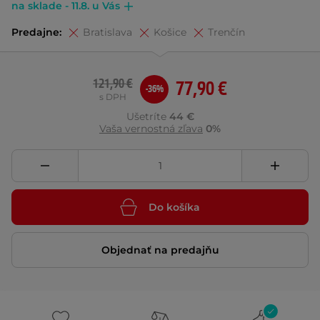
na sklade - 11.8. u Vás
Predajne:
Bratislava
Košice
Trenčín
121,90 €
77,90 €
-36%
s DPH
Ušetríte
44 €
Vaša vernostná zľava
0%
Do košíka
Objednať na predajňu