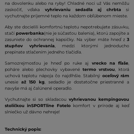
na dovolenku alebo na ryby! Chladné noci už Vás nemôžu
zaskočiť, vďaka
vyhrievaniu sedadla aj chrbta
si
vychutnajte príjemné teplo na každom obľúbenom mieste.
Aby ste docielili komfortnú teplotu nepotrebujete zásuvku,
stačí
powerbanka
(nie je súčasťou balenia), ktorú zapojíte a
zasuniete do ochrannej kapsičky. Na výber máte hneď z
3
stupňov vyhrievania
, medzi ktorými jednoducho
prepínate stlačením jedného tlačidla.
Samozrejmosťou je hneď po ruke aj
vrecko na fľaše
,
poháre alebo plechovky vybavené
termo vrstvou
, ktorá
uchová teplotu nápoja čo najdlhšie. Stabilný
oceľový rám
unesie
až 150 kg
, sedadlo je dostatočne priestranné a
navyše má aj čalúnené operadlo.
Vychutnajte si so skladacou
vyhrievanou kempingovou
stoličkou inSPORTline Fotelo
komfort v prírode aj keď
slniečko už dávno nehreje!
Technický popis: