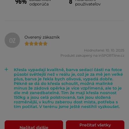
96%
8
odporúča
používateľov
Overený zákazník
OZ
Hodnotené: 10. 10. 2025
Produkt zakúpený na inSPORTline.cz
Křesla vypadají kvalitně, barva sedací části na fotce
působí světlejší než v reálu je, což je za mě jen velké
plus, barva je řekla bych olivová, vypadá dobře.
Pěkně se dá do křesla schoulit, možná malinké
mínus že zádová opěrka je více vzpřímená, ale to je
dle mě zanedbatelné. Tím že mají křesla nosnost
150kg a jsou celá polstrovaná, tak jsou složená
rozměnější, v kufru zaberou dost místa, potřeba s
tím počítat. V terénu jsme ještě nestihli vyzkoušet.
Prečítať všetky
Načítať ďalšie