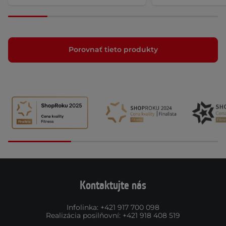
Porovnať tieto produkty
Kontaktujte nás
Infolinka
:
+421 917 700 098
Realizácia posilňovní
:
+421 918 408 519