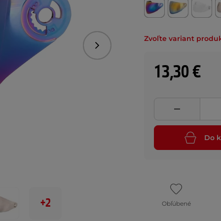
Zvoľte variant produ
Nasledujúce
13,30 €
Do k
+2
Obľúbené