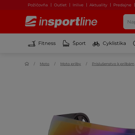
Požičovňa
Outlet
Inlive
Aktuality
Predajne
Fitness
Šport
Cyklistika
Moto
Moto prilby
Príslušenstvo k prilbám