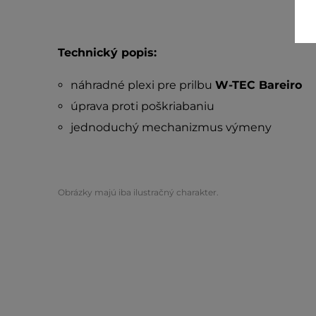
Technický popis:
náhradné plexi pre prilbu
W-TEC Bareiro
úprava proti poškriabaniu
jednoduchý mechanizmus výmeny
Obrázky majú iba ilustračný charakter.