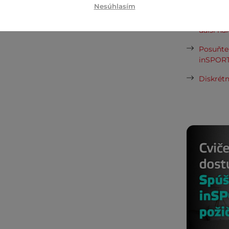
Nesúhlasím
Cashbac
ďalší ná
Posuňte 
inSPORT
Diskrétn