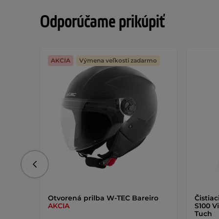
Odporúčame prikúpiť
AKCIA
Výmena veľkosti zadarmo
Predchádzajúce
Otvorená prilba W-TEC Bareiro
Čistiac
AKCIA
S100 V
Tuch