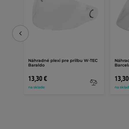
Predchádzajúce
Náhradné plexi pre prilbu W-TEC
Náhrad
Baraldo
Barcel
13,30 €
13,30
na sklade
na skla