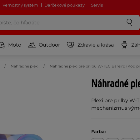
Vernostný systém
Darčekové poukazy
Servis
Moto
Outdoor
Zdravie a krása
Záh
Náhradné plexi
Náhradné plexi pre prilbu W-TEC Bareiro (Kód p
Náhradné ple
Plexi pre prilby W-T
mechanizmus vým
Farba: