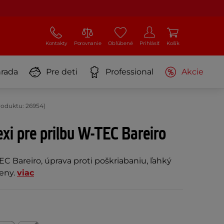
Kontakty
Porovnanie
Obľúbené
Prihlásiť
Košík
rada
Pre deti
Professional
Akcie
roduktu: 26954)
xi pre prilbu W-TEC Bareiro
EC Bareiro, úprava proti poškriabaniu, ľahký
eny.
viac