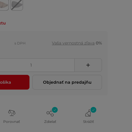
ktu
Vaša vernostná zľava
0%
s DPH
ošíka
Objednať na predajňu
Porovnať
Zdielať
Strážiť