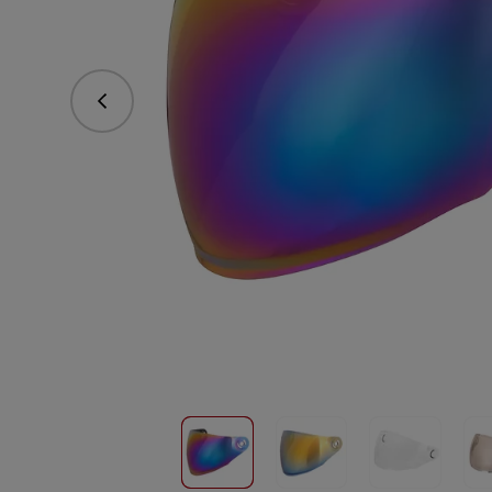
Predchádzajúce