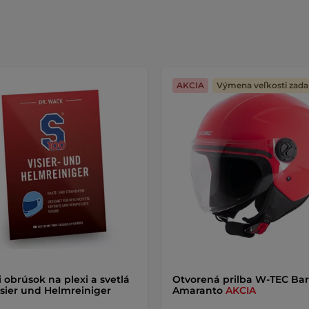
AKCIA
Výmena veľkosti zad
i obrúsok na plexi a svetlá
Otvorená prilba W-TEC Bar
isier und Helmreiniger
Amaranto
AKCIA