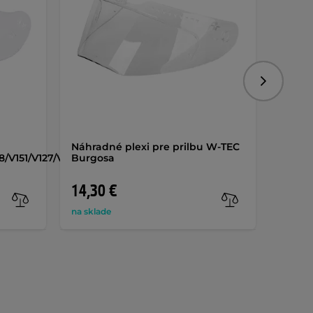
Nasledujú
Náhradné plexi pre prilbu W-TEC
Náhra
8/V151/V127/V159
Burgosa
Biscai
14,30 €
14,3
na sklade
na skla