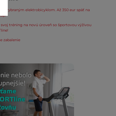
k k vybraným elektrobicyklom. Až 350 eur späť na
kup.
svoj tréning na novú úroveň so športovou výživou
line!
e zabalenie