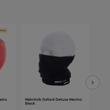
armo
Nasledujú
eiro
Nákrčník Oxford Deluxe Merino
Nákrč
Black
Fleec