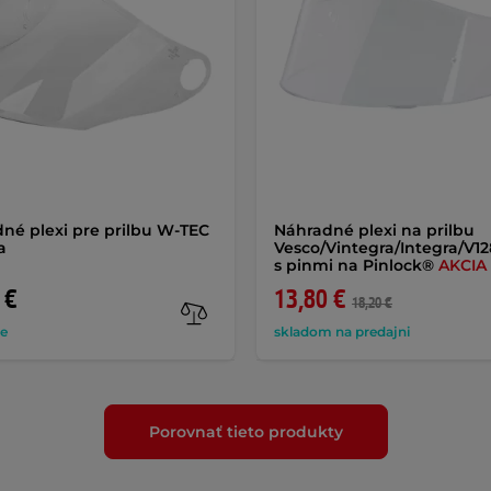
né plexi pre prilbu W-TEC
Náhradné plexi na prilbu
a
Vesco/Vintegra/Integra/V12
s pinmi na Pinlock®
AKCIA
 €
13,80 €
18,20 €
de
skladom na predajni
Porovnať tieto produkty