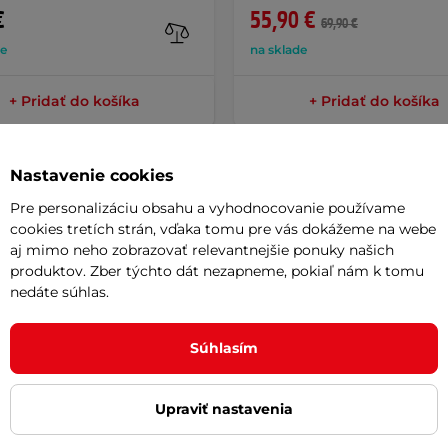
€
55,90 €
69,90 €
de
na sklade
+ Pridať do košíka
+ Pridať do košíka
Nastavenie cookies
Pre personalizáciu obsahu a vyhodnocovanie používame
cookies tretích strán, vďaka tomu pre vás dokážeme na webe
Potreb
aj mimo neho zobrazovať relevantnejšie ponuky našich
produktov. Zber týchto dát nezapneme, pokiaľ nám k tomu
nedáte súhlas.
Vaša do
ro
je vysoko kvalitné plexi, ktoré má
požičov
Súhlasím
 vhod pri poškodení alebo opotrebovaní
Ako vyb
m nájdu uplatnenie pri jazde proti
Upraviť nastavenia
iť vďaka jednoduchému mechanizmu.
Odpor