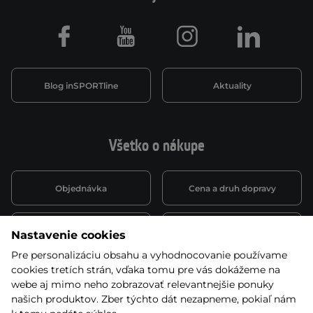
Facebook
Youtube
Instagram
LinkedIn
Blog inSPORTline
Aktuality
Všetko o nákupe
Objednávka
Cena a druh dopravy
Spôsob platby
Vernostný systém
Nastavenie cookies
Pre personalizáciu obsahu a vyhodnocovanie používame
cookies tretích strán, vďaka tomu pre vás dokážeme na
Montáž a servis
Reklamácie a záruka
webe aj mimo neho zobrazovať relevantnejšie ponuky
našich produktov. Zber týchto dát nezapneme, pokiaľ nám