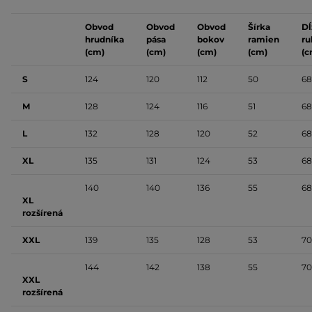
Obvod
Obvod
Obvod
Šírka
Dĺ
hrudníka
pása
bokov
ramien
ru
(cm)
(cm)
(cm)
(cm)
(c
S
124
120
112
50
68
M
128
124
116
51
68
L
132
128
120
52
68
XL
135
131
124
53
68
140
140
136
55
68
XL
rozšírená
XXL
139
135
128
53
70
144
142
138
55
70
XXL
rozšírená