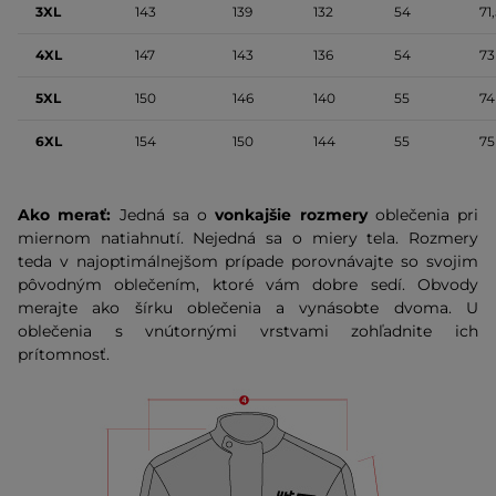
3XL
143
139
132
54
71
4XL
147
143
136
54
73
5XL
150
146
140
55
74
6XL
154
150
144
55
75
Ako merať:
Jedná sa o
vonkajšie rozmery
oblečenia pri
miernom natiahnutí. Nejedná sa o miery tela. Rozmery
teda v najoptimálnejšom prípade porovnávajte so svojim
pôvodným oblečením, ktoré vám dobre sedí. Obvody
merajte ako šírku oblečenia a vynásobte dvoma. U
oblečenia s vnútornými vrstvami zohľadnite ich
prítomnosť.