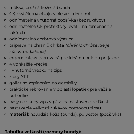
mäkká, pružná kožená bunda
štýlový čierny dizajn s bielymi detailmi
odnímateľná vnútorná podšívka (bez rukávov)
odnímateľné CE protektory level 2 na ramenách a
lakťoch
odnímateľná chrbtová výstuha
príprava na chránič chrbta
(chránič chrbta nie je
súčasťou balenia)
ergonomicky tvarovaná pre ideálnu polohu pri jazde
4 vonkajšie vrecká
1 vnútorné vrecko na zips
zipsy YKK
golier so zapínaním na gombíky
praktické rebrovanie v oblasti lopatiek pre väčšie
pohodlie
pásy na suchý zips v páse na nastavenie veľkosti
nastavenie veľkosti rukávov pomocou zipsu
materiál:
hovädzia koža (bunda), polyester (podšívka)
Tabuľka veľkostí (rozmery bundy):