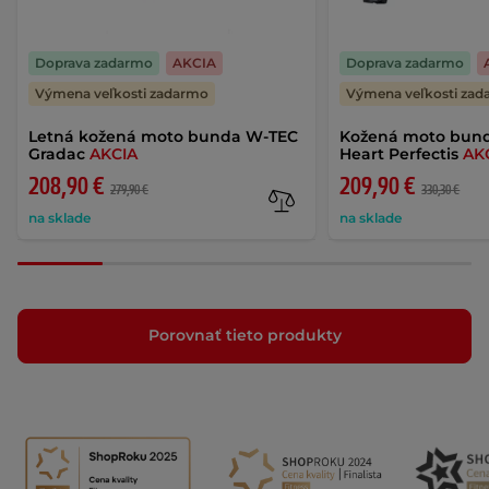
Doprava zadarmo
AKCIA
Doprava zadarmo
Výmena veľkosti zadarmo
Výmena veľkosti za
Letná kožená moto bunda W-TEC
Kožená moto bund
Gradac
AKCIA
Heart Perfectis
AK
208,90 €
209,90 €
279,90 €
330,30 €
na sklade
na sklade
Porovnať tieto produkty