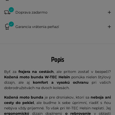
Doprava zadarmo
Garancia vrátenia peňazí
Popis
Byť za
frajera na cestách
, ale pritom zostať v bezpečí?
Kožená moto bunda W-TEC Helsin
ponúka nielen štýlový
dizajn, ale aj
komfort a vysokú ochranu
pri vašich
dobrodružstvách na dvoch kolesách.
Kožená moto bunda
je pre drsniakov, ktorí sa
neboja ani
cesty do pekiel
, ale buďme k sebe úprimní, riadiť s ňou
nebýva vždy príjemné. To však pri W-TEC Helsin neplatí. Jej
ergonomický
dizajn doplnený
o rebrovanie
v oblasti