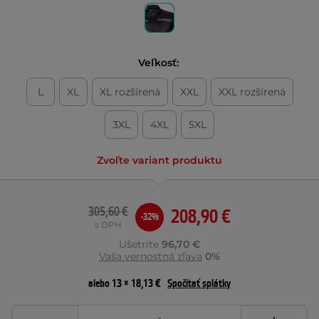
Veľkosť:
L
XL
XL rozšírená
XXL
XXL rozšírená
3XL
4XL
5XL
Zvoľte variant produktu
305,60 €
208,90 €
-32%
s DPH
Ušetríte
96,70 €
Vaša vernostná zľava
0%
alebo 13 × 18,13 €
Spočítať splátky