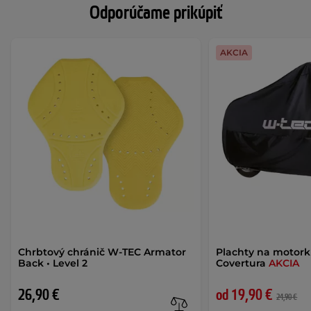
Odporúčame prikúpiť
AKCIA
Chrbtový chránič W-TEC Armator
Plachty na motor
Back • Level 2
Covertura
AKCIA
26,90 €
od 19,90 €
24,90 €