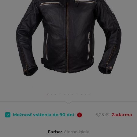
Možnosť vrátenia do 90 dní
6,25 €
Zadarmo
Farba:
čierno-biela