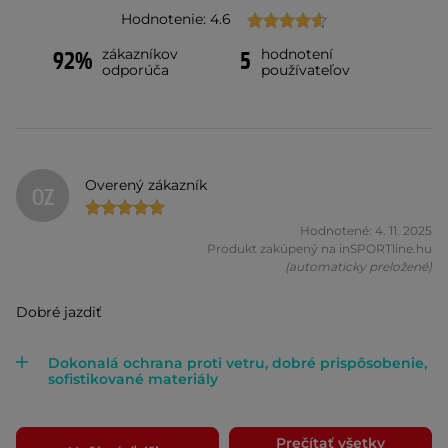
Hodnotenie: 4.6
zákazníkov
hodnotení
92%
5
odporúča
používateľov
Overený zákazník
OZ
Hodnotené: 4. 11. 2025
Produkt zakúpený na inSPORTline.hu
(automaticky preložené)
Dobré jazdiť
Dokonalá ochrana proti vetru, dobré prispôsobenie,
sofistikované materiály
Prečítať všetky