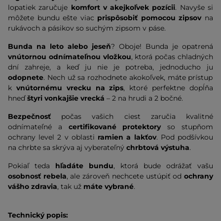
lopatiek zaručuje
komfort v akejkoľvek pozícii
. Navyše si
môžete bundu ešte viac
prispôsobiť pomocou zipsov
na
rukávoch a pásikov so suchým zipsom v páse.
Bunda na leto alebo jeseň
? Oboje! Bunda je opatrená
vnútornou odnímateľnou vložkou
, ktorá počas chladných
dní zahreje, a keď ju nie je potreba, jednoducho ju
odopnete
. Nech už sa rozhodnete akokoľvek, máte prístup
k
vnútornému vrecku na zips
, ktoré perfektne dopĺňa
hneď
štyri vonkajšie vrecká
– 2 na hrudi a 2 bočné.
Bezpečnosť
počas vašich ciest zaručia kvalitné
odnímateľné a
certifikované protektory
so stupňom
ochrany level 2 v oblasti
ramien a lakťov
. Pod podšívkou
na chrbte sa skrýva aj vyberateľný
chrbtová výstuha
.
Pokiaľ teda
hľadáte bundu
, ktorá bude odrážať vašu
osobnosť rebela
, ale zároveň nechcete ustúpiť od
ochrany
vášho zdravia
, tak už
máte vybrané
.
Technický popis: