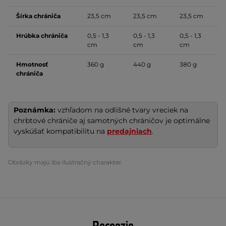
Šírka chrániča
23,5 cm
23,5 cm
23,5 cm
Hrúbka chrániča
0,5 - 1,3
0,5 - 1,3
0,5 - 1,3
cm
cm
cm
Hmotnosť
360 g
440 g
380 g
chrániča
Poznámka:
vzhľadom na odlišné tvary vreciek na
chrbtové chrániče aj samotných chráničov je optimálne
vyskúšať kompatibilitu na
predajniach
.
Obrázky majú iba ilustračný charakter.