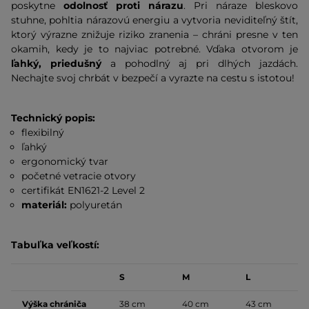
poskytne
odolnosť proti nárazu
. Pri náraze bleskovo
stuhne, pohltia nárazovú energiu a vytvoria neviditeľný štít,
ktorý výrazne znižuje riziko zranenia – chráni presne v ten
okamih, kedy je to najviac potrebné. Vďaka otvorom je
ľahký, priedušný
a pohodlný aj pri dlhých jazdách.
Nechajte svoj chrbát v bezpečí a vyrazte na cestu s istotou!
Technický popis:
flexibilný
ľahký
ergonomický tvar
početné vetracie otvory
certifikát EN1621-2 Level 2
materiál:
polyuretán
Tabuľka veľkostí:
S
M
L
Výška chrániča
38 cm
40 cm
43 cm