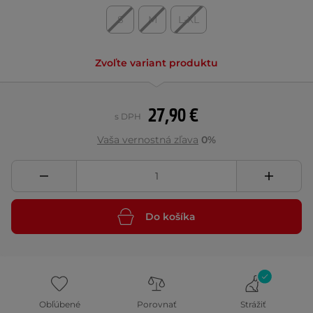
S
M
L-XL
Zvoľte variant produktu
27,90 €
s DPH
Vaša vernostná zľava
0%
Do košíka
Obľúbené
Porovnať
Strážiť