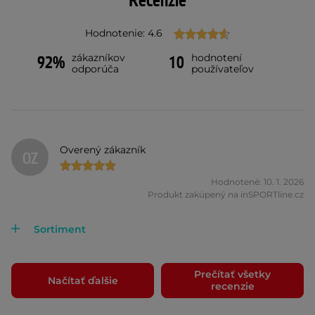
Recenzie
Hodnotenie: 4.6
zákazníkov
hodnotení
92%
10
odporúča
používateľov
Overený zákazník
OZ
Hodnotené: 10. 1. 2026
Produkt zakúpený na inSPORTline.cz
Sortiment
Prečítať všetky
Načítať ďalšie
recenzie