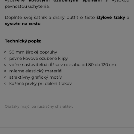
vybavené
kovovými ozubenými sponami
s vysokou
pevnosťou uchytenia.
Doplňte svoj šatník a drsný outfit o tieto
štýlové traky
a
vyrazte na cestu
.
Technický popis:
50 mm široké popruhy
pevné kovové ozubené klipy
voľne nastaviteľná dĺžka v rozsahu od 80 do 120 cm
mierne elastický materiál
atraktívny grafický motív
kožené prvky pri delení trakov
Obrázky majú iba ilustračný charakter.