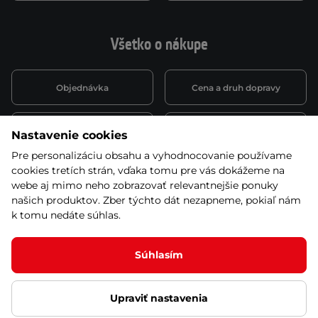
Všetko o nákupe
Objednávka
Cena a druh dopravy
Spôsob platby
Vernostný systém
Nastavenie cookies
Pre personalizáciu obsahu a vyhodnocovanie používame
cookies tretích strán, vďaka tomu pre vás dokážeme na
Montáž a servis
Reklamácie a záruka
webe aj mimo neho zobrazovať relevantnejšie ponuky
našich produktov. Zber týchto dát nezapneme, pokiaľ nám
k tomu nedáte súhlas.
Kariéra
Obchodné podmienky
Súhlasím
Upraviť nastavenia
© 2026 Stores inSPORTline SK, s.r.o. Všetky práva vyhradené
Ochrana osobných údajov
Nastavenie cookies