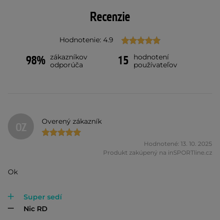
Recenzie
Hodnotenie: 4.9
zákazníkov
hodnotení
98%
15
odporúča
používateľov
Overený zákazník
OZ
Hodnotené: 13. 10. 2025
Produkt zakúpený na inSPORTline.cz
Ok
Super sedí
Nic RD