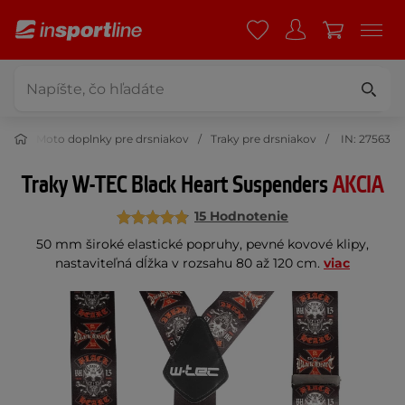
nie
Moto doplnky pre drsniakov
Traky pre drsniakov
IN: 27563
Traky W-TEC Black Heart Suspenders
AKCIA
15 Hodnotenie
50 mm široké elastické popruhy, pevné kovové klipy,
nastaviteľná dĺžka v rozsahu 80 až 120 cm.
viac