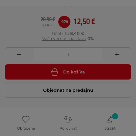
20,90 €
12,50 €
-40%
s DPH
Ušetríte
8,40 €
Vaša vernostná zľava
0%
Do košíka
Objednať na predajňu
Obľúbené
Porovnať
Strážiť