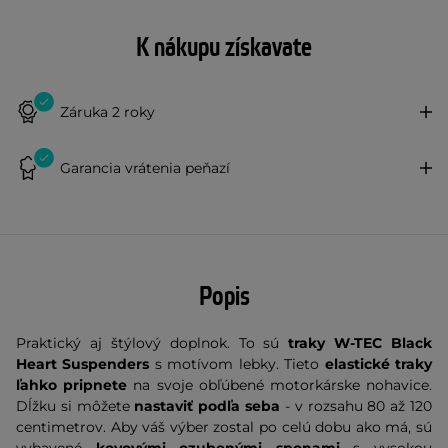
K nákupu získavate
Záruka 2 roky
Garancia vrátenia peňazí
Popis
Praktický aj štýlový doplnok. To sú
traky W-TEC Black
Heart Suspenders
s motívom lebky. Tieto
elastické traky
ľahko pripnete
na svoje obľúbené motorkárske nohavice.
Dĺžku si môžete
nastaviť podľa seba
- v rozsahu 80 až 120
centimetrov. Aby váš výber zostal po celú dobu ako má, sú