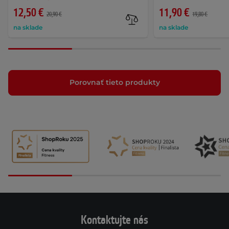
12,50 €
11,90 €
20,90 €
19,80 €
na sklade
na sklade
Porovnať tieto produkty
Kontaktujte nás